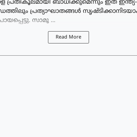
െ പ്രതികൂലമായി ബാധിക്കുമെന്നും ഇത് ഇന്ത്
ത്തിലും പ്രത്യാഘാതങ്ങൾ സൃഷ്ടിക്കാനിടയാക
യപ്പെട്ടു. സാമൂ ...
Read More