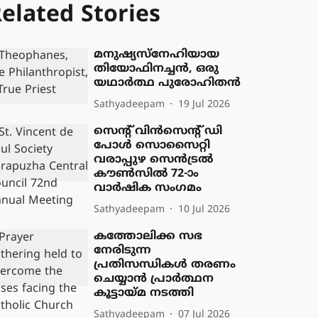
elated Stories
മനുഷ്യസ്‌നേഹിയായ
തിയോഫിനച്ചന്‍, ഒരു
യഥാര്‍ത്ഥ പുരോഹിതന്‍
Sathyadeepam
19 Jul 2026
സെന്റ് വിൻസെന്റ് ഡി
പോൾ സൊസൈറ്റി
വരാപ്പുഴ സെൻട്രൽ
കൗൺസിൽ 72-ാം
വാർഷിക സംഗമം
Sathyadeepam
10 Jul 2026
കത്തോലിക്ക സഭ
നേരിടുന്ന
പ്രതിസന്ധികൾ തരണം
ചെയ്യാൻ പ്രാർത്ഥന
കൂട്ടായ്മ നടത്തി
Sathyadeepam
07 Jul 2026