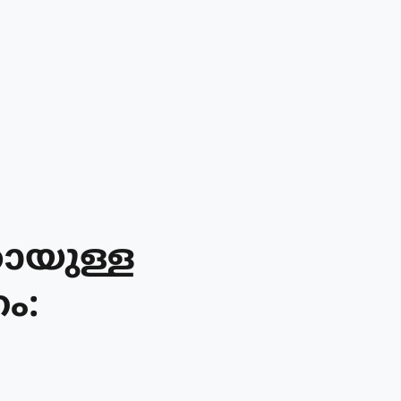
കായുള്ള
ം: