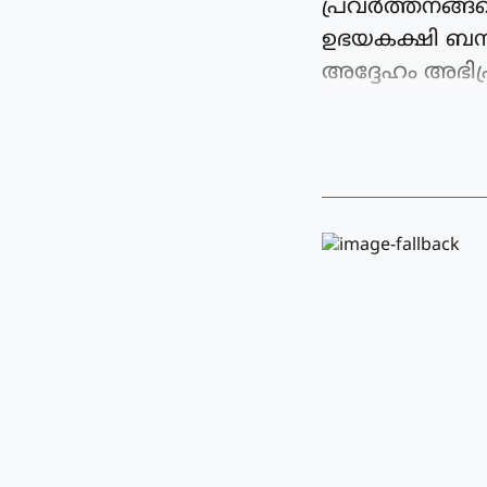
പ്രവർത്തനങ്ങള
ഉഭയകക്ഷി ബന്ധ
അദ്ദേഹം അഭിപ്രാ