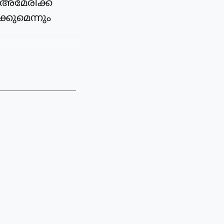
യ-അമേരിക്ക
്കുമെന്നും