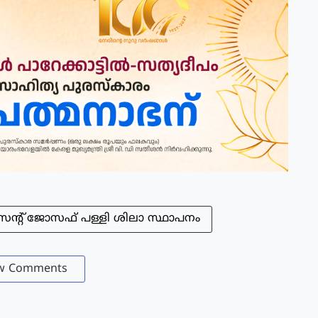
സെന്റ് ജോസഫ് പള്ളി ശിലാ സ്ഥാപനം
w Comments