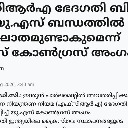
സിആർഎ ഭേദഗതി ബ
യ-യു.എസ് ബന്ധത്തിൽ
ാഘാതമുണ്ടാകുമെന്ന്
സ് കോൺഗ്രസ് അംഗ
am
g 2026, 3:40 am
ഡി.സി.
: ഇന്ത്യൻ പാർലമെന്റിൽ അവതരിപ്പിക്കാ
 നിയന്ത്രണ നിയമ (എഫ്‌സിആർഎ) ഭേദഗതി 
്പിച്ച് യു.എസ് കോൺഗ്രസ് അംഗം .
ഗതി ഇന്ത്യയിലെ ക്രൈസ്തവ സ്ഥാപനങ്ങളുടെ