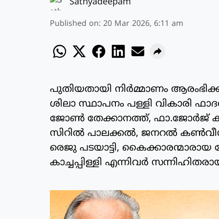
Sathyadeepam
Published on
:
20 Mar 2026, 6:11 am
പുതിയതായി നിർമ്മാണം ആരംഭിക്കു
ശിലാ സ്ഥാപനം പള്ളി വികാരി ഫാദർ 
ജോൺ തേക്കാനത്ത്, ഫാ.ജോർജ് കാട്
സിറിൽ പാലക്കൽ, ജനറൽ കൺവീ
രെജു പടയാട്ടി, കൈക്കാരന്മാരായ
കാച്ചപ്പിള്ളി എന്നിവർ സന്നിഹിതരായ