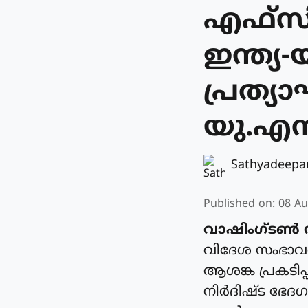
എഫ്‌
ഇന്ത്
പ്രത്യ
യു.എ
Sathyadeep
Published on
:
08 Au
വാഷിംഗ്ടൺ 
വിദേശ സംഭാവന
ആശങ്ക പ്രകടിപ
നിർദിഷ്ട ഭേദ