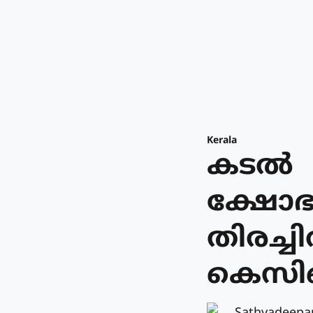
Kerala
കടല്‍
ക്ഷോഭത
തിരച്ച
കെസി