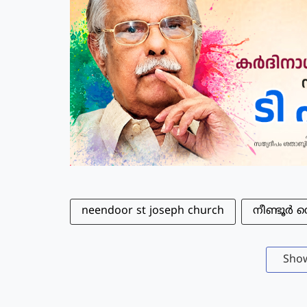
neendoor st joseph church
നീണ്ടൂർ 
Sho