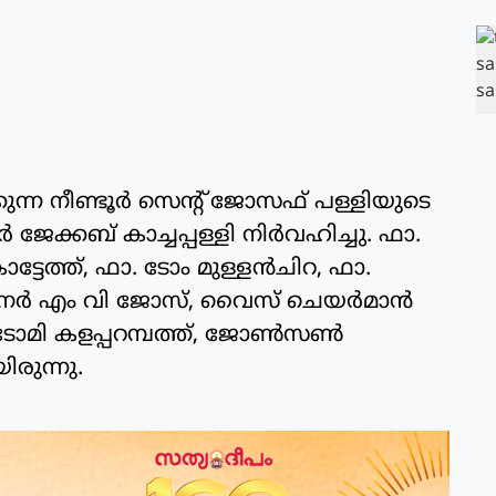
ന്ന നീണ്ടൂർ സെന്റ് ജോസഫ് പള്ളിയുടെ
ജേക്കബ് കാച്ചപ്പള്ളി നിർവഹിച്ചു. ഫാ.
ടേത്ത്, ഫാ. ടോം മുള്ളൻചിറ, ഫാ.
നർ എം വി ജോസ്, വൈസ് ചെയർമാൻ
 ടോമി കളപ്പറമ്പത്ത്, ജോൺസൺ
ിരുന്നു.