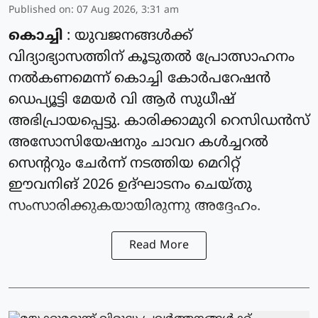
Published on
:
07 Aug 2026, 3:31 am
കൊച്ചി
: യുവജനങ്ങൾക്ക്
വിദ്യാഭ്യാസത്തിന് കൂടുതൽ പ്രോത്സാഹനം
നൽകണമെന്ന് കൊച്ചി കോർപറേഷൻ
ഡെപ്യൂട്ടി മേയർ വി ആർ സുധീഷ്
അഭിപ്രായപ്പെട്ടു. കാരിക്കാമുറി റെസിഡൻസ്
അസോസിയേഷനും ചാവറ കൾച്ചറൽ
സെന്ററും ചേർന്ന് നടത്തിയ മെറിറ്റ്
ഈവനിങ് 2026 ഉദ്ഘാടനം ചെയ്തു
സംസാരിക്കുകയായിരുന്നു അദ്ദേഹം.
Read More