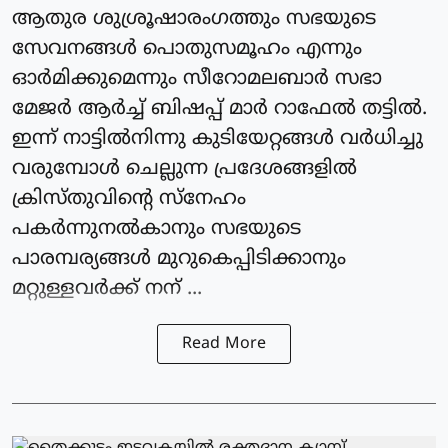
ആതുര ശുശ്രൂഷാരംഗത്തും സഭയുടെ
സേവനങ്ങൾ പൊതുസമൂഹം എന്നും
ഓർമിക്കുമെന്നും സീറോമലബാർ സഭാ
മേജർ ആർച്ച് ബിഷപ്പ് മാർ റാഫേൽ തട്ടിൽ.
ഇന്ന് നാട്ടിൽനിന്നു കുടിയേറ്റങ്ങൾ വർധിച്ചു
വരുമ്പോൾ ചെല്ലുന്ന പ്രദേശങ്ങളിൽ
ക്രിസ്തു‌വിൻ്റെ സ്നേഹം
പകർന്നുനൽകാനും സഭയുടെ
പാരമ്പര്യങ്ങൾ മുറുകെപ്പിടിക്കാനും
മറ്റുള്ളവർക്ക് നന് ...
Read More