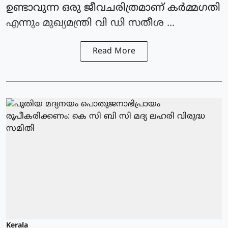
ഉണ്ടാവുന്ന ഒരു ജീവചരിത്രമാണ് കർമ്മഗതി
എന്നും മുഖ്യമന്ത്രി വി ഡി സതീശ ...
Read More
Kerala