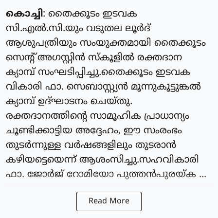
കൊച്ചി
: തൈക്കൂടം ഇടവക
സി.എൽ.സി.യും വടുതല ലൂർദ്
ആശുപത്രിയും സംയുക്തമായി തൈക്കൂടം
സെന്റ് അഗസ്റ്റിൻ സ്കൂളിൽ രക്തദാന
ക്യാമ്പ് സംഘടിപ്പിച്ചു.തൈക്കൂടം ഇടവക
വികാരി ഫാ. സെബാസ്റ്റ്യൻ മൂന്നുകൂട്ടുങ്കൽ
ക്യാമ്പ് ഉദ്ഘാടനം ചെയ്തു.
രക്തദാനത്തിന്റെ സാമൂഹിക പ്രാധാന്യം
ചൂണ്ടിക്കാട്ടിയ അദ്ദേഹം, ഈ സംരംഭം
തുടർന്നുള്ള വർഷങ്ങളിലും തുടരാൻ
കഴിയട്ടെയെന്ന് ആശംസിച്ചു.സഹവികാരി
ഫാ. ജോർജ് റോമിയോ പുത്തൻപുരയ്ക ...
Read More