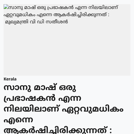
Kerala
സാനു മാഷ് ഒരു
പ്രഭാഷകൻ എന്ന
നിലയിലാണ് ഏറ്റവുമധികം
എന്നെ
ആകർഷിച്ചിരിക്കുന്നത് :