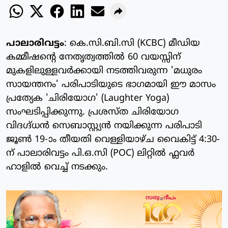
പാലാരിവട്ടം
: കെ.സി.ബി.സി (KCBC) മീഡിയ
കമ്മീഷന്റെ നേതൃത്വത്തിൽ 60 വയസ്സിന്
മുകളിലുള്ളവർക്കായി നടത്തിവരുന്ന 'മധുരം
സായന്തനം' പരിപാടിയുടെ ഭാഗമായി ഈ മാസം
പ്രത്യേക 'ചിരിയോഗ' (Laughter Yoga)
സംഘടിപ്പിക്കുന്നു. പ്രശസ്ത ചിരിയോഗ
വിദഗ്ദ്ധൻ സെബാസ്റ്റ്യൻ നയിക്കുന്ന പരിപാടി
ജൂൺ 19-ാം തീയതി വെള്ളിയാഴ്ച വൈകിട്ട് 4:30-
ന് പാലാരിവട്ടം പി.ഒ.സി (POC) ലിറ്റിൽ ഫ്ലവർ
ഹാളിൽ വെച്ച് നടക്കും.