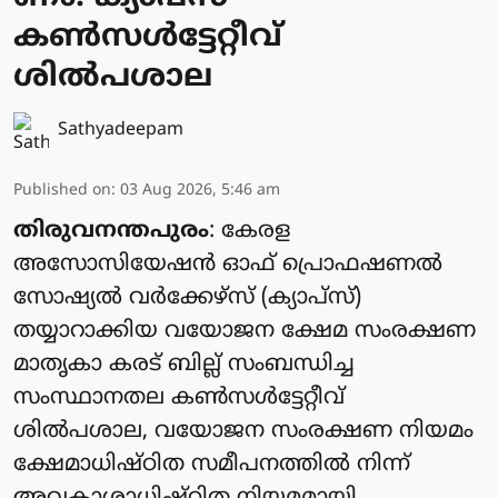
കൺസൾട്ടേറ്റീവ്
ശിൽപശാല
Sathyadeepam
Published on
:
03 Aug 2026, 5:46 am
തിരുവനന്തപുരം
: കേരള
അസോസിയേഷൻ ഓഫ് പ്രൊഫഷണൽ
സോഷ്യൽ വർക്കേഴ്സ് (ക്യാപ്‌സ്)
തയ്യാറാക്കിയ വയോജന ക്ഷേമ സംരക്ഷണ
മാതൃകാ കരട് ബില്ല് സംബന്ധിച്ച
സംസ്ഥാനതല കൺസൾട്ടേറ്റീവ്
ശിൽപശാല, വയോജന സംരക്ഷണ നിയമം
ക്ഷേമാധിഷ്ഠിത സമീപനത്തിൽ നിന്ന്