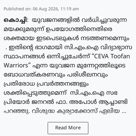
Published on
:
06 Aug 2026, 11:19 am
കൊച്ചി
: യുവജനങ്ങളിൽ വർധിച്ചുവരുന്ന
മയക്കുമരുന്ന് ഉപയോഗത്തിനെതിരെ
ശക്തമായ ഇടപെടലുകൾ നടത്തണമെന്നും
. ഇതിന്റെ ഭാഗമായി സി.എം.ഐ വിദ്യാഭ്യാസ
സ്ഥാപനങ്ങൾ ഒന്നിച്ചുചേർന്ന് “CEVA Toofan
Warriors” എന്ന യുവജന മുന്നേറ്റത്തിലൂടെ
ബോധവത്കരണവും പരിശീലനവും
പ്രതിരോധ പ്രവർത്തനങ്ങളും
ശക്തിപ്പെടുത്തുമെന്ന് സി.എം.ഐ സഭ
പ്രിയോർ ജനറൽ ഫാ. അപോൾ ആച്ചാണ്ടി
പറഞ്ഞു. വിശുദ്ധ കുര്യാക്കോസ് ഏലിയ ...
Read More