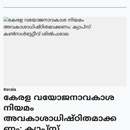
Kerala
കേരള വയോജനാവകാശ
നിയമം
അവകാശാധിഷ്ഠിതമാക്ക
ണം: ക്യാപ്സ്