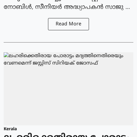
നോബിൾ, സീനിയർ അദ്ധ്യാപകൻ സാജു ...
Read More
Kerala