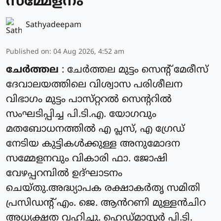
സമ്മേളനം
Sathyadeepam
Published on
:
04 Aug 2026, 4:52 am
ചേർത്തല
: ചേർത്തല മുട്ടം സെൻ്റ് മേരീസ്
ദേവാലയത്തിലെ വിശ്വാസ പരിശീലന
വിഭാഗം മുട്ടം പാസ്‌റ്ററൽ സെന്ററിൽ
സംഘടിപ്പിച്ച പി.ടി.എ. യോഗവും
മതബോധനത്തിൽ എ പ്ലസ്, എ ഗ്രേഡ്
നേടിയ കുട്ടികൾക്കുള്ള അനുമോദന
സമ്മേളനവും വികാരി ഫാ. ജോഷി
വേഴപ്പറമ്പിൽ ഉദ്ഘാടനം
ചെയ്തു.അദ്ധ്യാപക രക്ഷാകർതൃ സമിതി
പ്രസിഡന്റ്‌ എം. ജെ. ആൻറണി മുള്ളൻചിറ
അധ്യക്ഷത വഹിച്ചു. ഹെഡ്മാസ്റ്റർ പി.ടി.