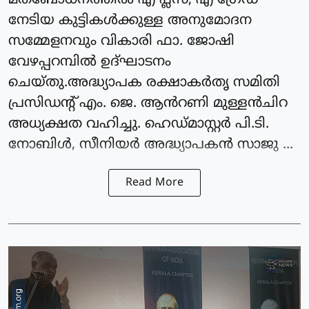
മതബോധനത്തിൽ എ പ്ലസ്, എ ഗ്രേഡ്
നേടിയ കുട്ടികൾക്കുള്ള അനുമോദന
സമ്മേളനവും വികാരി ഫാ. ജോഷി
വേഴപ്പറമ്പിൽ ഉദ്ഘാടനം
ചെയ്തു.അദ്ധ്യാപക രക്ഷാകർതൃ സമിതി
പ്രസിഡന്റ്‌ എം. ജെ. ആൻറണി മുള്ളൻചിറ
അധ്യക്ഷത വഹിച്ചു. ഹെഡ്മാസ്റ്റർ പി.ടി.
നോബിൾ, സീനിയർ അദ്ധ്യാപകൻ സാജു ...
Read More