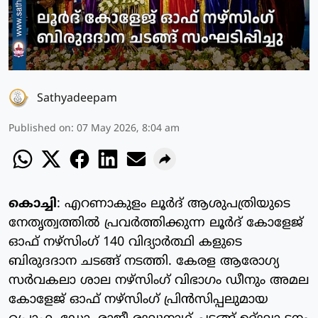
Sathyadeepam
Published on
:
07 May 2026, 8:04 am
കൊച്ചി
: എറണാകുളം ലൂർദ് ആശുപത്രിയുടെ
നേതൃത്വത്തിൽ പ്രവർത്തിക്കുന്ന ലൂർദ് കോളേജ്
ഓഫ് നഴ്സിംഗ് 140 വിദ്യാർത്ഥി കളുടെ
ബിരുദദാന ചടങ്ങ് നടത്തി. കേരള ആരോഗ്യ
സർവകലാ ശാല നഴ്സിംഗ് വിഭാഗം ഡീനും അമല
കോളേജ് ഓഫ് നഴ്സിംഗ് പ്രിൻസിപ്പലുമായ