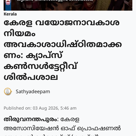
Kerala
കേരള വയോജനാവകാശ
നിയമം
അവകാശാധിഷ്ഠിതമാക്ക
ണം: ക്യാപ്സ്
കൺസൾട്ടേറ്റീവ്
ശിൽപശാല
Sathyadeepam
Published on
:
03 Aug 2026, 5:46 am
തിരുവനന്തപുരം
: കേരള
അസോസിയേഷൻ ഓഫ് പ്രൊഫഷണൽ