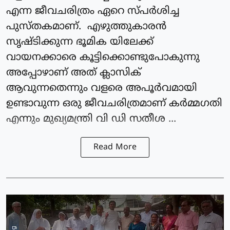
എന്ന ജീവചരിത്രം ഏറെ സ്പർശിച്ച
പുസ്തകമാണ്. എഴുത്തുകാരൻ
സൃഷ്ടിക്കുന്ന ഭൂമിക യിലേക്ക്
വായനക്കാരെ കൂട്ടിക്കൊണ്ടുപോകുന്നു
അപ്പോഴാണ് അത് ക്ലാസിക്
ആവുന്നതെന്നും വളരെ അപൂർവമായി
ഉണ്ടാവുന്ന ഒരു ജീവചരിത്രമാണ് കർമ്മഗതി
എന്നും മുഖ്യമന്ത്രി വി ഡി സതീശ ...
Read More