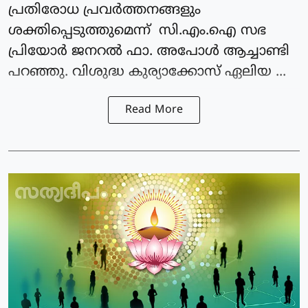
പ്രതിരോധ പ്രവർത്തനങ്ങളും
ശക്തിപ്പെടുത്തുമെന്ന് സി.എം.ഐ സഭ
പ്രിയോർ ജനറൽ ഫാ. അപോൾ ആച്ചാണ്ടി
പറഞ്ഞു. വിശുദ്ധ കുര്യാക്കോസ് ഏലിയ ...
Read More