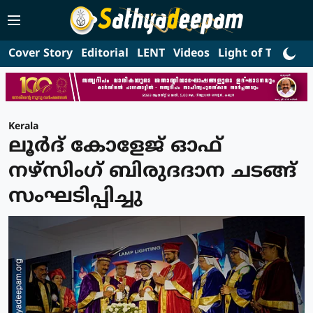
Cover Story
Editorial
LENT
Videos
Light of Truth
L
Kerala
ലൂർദ് കോളേജ് ഓഫ്
നഴ്സിംഗ് ബിരുദദാന ചടങ്ങ്
സംഘടിപ്പിച്ചു