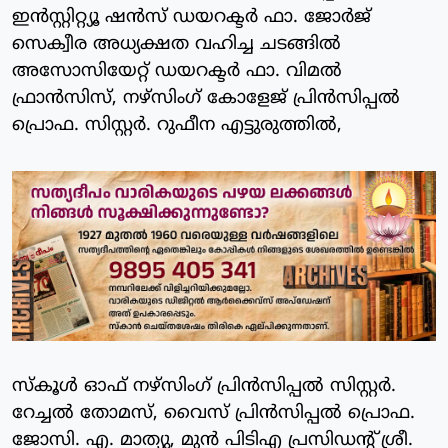
ഇൻസ്റ്റിറ്റ്യൂ ഷൻസ് ഡയറക്ടർ ഫാ. ജോർജ്
സെക്വീര അധ്യക്ഷത വഹിച്ച ചടങ്ങിൽ
അസോസിയേറ്റ് ഡയറക്ടർ ഫാ. വിമൽ
ഫ്രാൻസിസ്, നഴ്സിംഗ് കോളേജ് പ്രിൻസിപ്പൽ
പ്രൊഫ. സിസ്റ്റർ. റുഫീന എട്ടുരുത്തിൽ,
സ്കൂൾ ഓഫ് നഴ്സിംഗ് പ്രിൻസിപ്പൽ സിസ്റ്റർ.
റേച്ചൽ തോമസ്, വൈസ് പ്രിൻസിപ്പൽ പ്രൊഫ.
ജോസി. എ. മാത്യു, മുൻ പിടിഎ പ്രസിഡന്റ് ശ്രീ.