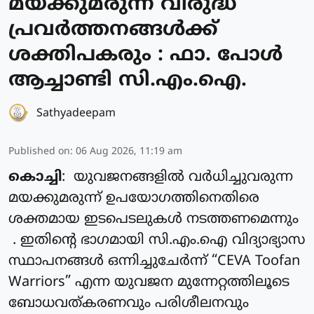
മയക്കുമരുന്ന് വിരുദ്ധ
പ്രവർത്തനങ്ങൾക്ക്
ശക്തിപകരും : ഫാ. പോൾ
ആച്ചാണ്ടി സി.എം.ഐ.
Sathyadeepam
Published on
:
06 Aug 2026, 11:19 am
കൊച്ചി
: യുവജനങ്ങളിൽ വർധിച്ചുവരുന്ന
മയക്കുമരുന്ന് ഉപയോഗത്തിനെതിരെ
ശക്തമായ ഇടപെടലുകൾ നടത്തണമെന്നും
. ഇതിന്റെ ഭാഗമായി സി.എം.ഐ വിദ്യാഭ്യാസ
സ്ഥാപനങ്ങൾ ഒന്നിച്ചുചേർന്ന് “CEVA Toofan
Warriors” എന്ന യുവജന മുന്നേറ്റത്തിലൂടെ
ബോധവത്കരണവും പരിശീലനവും