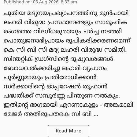
Published on
:
03 Aug 2026, 8:33 am
പുതിയ മദ്യനയപ്രഖ്യാപനത്തിനു മുൻപായി
ലഹരി വിരുദ്ധ പ്രസ്ഥാനങ്ങളും സാമൂഹിക
രംഗത്തെ വിദഗ്ധരുമായും ചർച്ച നടത്തി
പൊതുജനാഭിപ്രായം രൂപികരിക്കരണമെന്ന്
കെ സി ബി സി മദ്യ ലഹരി വിരുദ്ധ സമിതി.
സിന്തറ്റിക് ഡ്രഗ്സിൻ്റെ ദൂഷ്യവശങ്ങൾ
ബോധവൽക്കരിച്ചു ലഹരി വ്യപാനം
പൂർണ്ണമായും പ്രതിരോധിക്കാൻ
സർക്കാരിൻ്റെ ഓപ്പറേഷൻ തൂഫാൻ
പദ്ധതിക്ക് സമ്പൂർണ്ണ പിന്തുണ നൽകും.
ഇതിൻ്റെ ഭാഗമായി എറണാകുളം - അങ്കമാലി
മേജർ അതിരൂപതകെ സി ബി ...
Read More