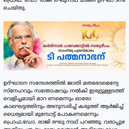
പ്രൊഫ. ഡോ. രാജീ രഘുനാഥ് ചടങ്ങ് ഉദ്ഘാ ടനം
ചെയ്തു.
ഉദ്ഘാടന സന്ദേശത്തിൽ ജാതി മതഭേദമെന്യേ
സ്നേഹവും സന്തോഷവും നൽകി ഇരുട്ടുള്ളടത്ത്
വെളിച്ചമായി മാറ ണമെന്നും ഓരോ
കാലഘട്ടത്തിനും അനുസരിച്ച് കരുത്ത് ആർജിച്ച്
ധൈര്യമായി മുമ്പോട്ട് പോകണമെന്നും
പ്രൊഫ.ഡോ. രാജി രഘു നാഥ് പറഞ്ഞു. വരാപ്പുഴ