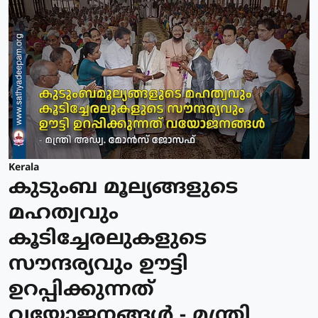
Kerala
കുടുംബ മൂല്യങ്ങളുടെ
മഹത്വവും
കൂടിച്ചേരലുകളുടെ
സൗന്ദര്യവും ഊട്ടി
ഉറപ്പിക്കുന്നത്
വയോജനങ്ങള്‍ - മന്ത്രി