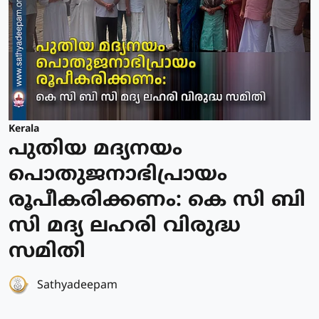
Kerala
പുതിയ മദ്യനയം
പൊതുജനാഭിപ്രായം
രൂപീകരിക്കണം: കെ സി ബി
സി മദ്യ ലഹരി വിരുദ്ധ
സമിതി
Sathyadeepam