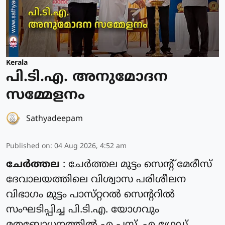
Kerala
പി.ടി.എ. അനുമോദന
സമ്മേളനം
Sathyadeepam
Published on
:
04 Aug 2026, 4:52 am
ചേർത്തല
: ചേർത്തല മുട്ടം സെൻ്റ് മേരീസ്
ദേവാലയത്തിലെ വിശ്വാസ പരിശീലന
വിഭാഗം മുട്ടം പാസ്‌റ്ററൽ സെന്ററിൽ
സംഘടിപ്പിച്ച പി.ടി.എ. യോഗവും