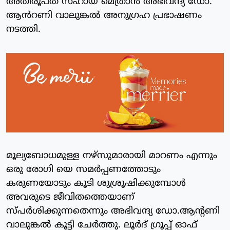
അതിരൂപത സഹായ മെത്രാൻ അഭിവന്ദ്യ ഡോ.
ആൻറണി വാലുങ്കൽ അനുഗ്രഹ പ്രഭാഷണം
നടത്തി.
മൂല്യബോധമുള്ള നഴ്സുമാരായി മാറണം എന്നും
ഒരു രോഗി യെ സമർപ്പണത്തോടും
കരുണയോടും കൂടി ശുശ്രൂഷിക്കുമ്പോൾ
അവരുടെ ജീവിതത്തെയാണ്
സ്പർശിക്കുന്നതെന്നും അഭിവന്ദ്യ ഡോ.ആൻ്റണി
വാലുങ്കൽ കൂട്ടി ചേർത്തു. ലൂർദ് ഗ്രൂപ്പ് ഓഫ്