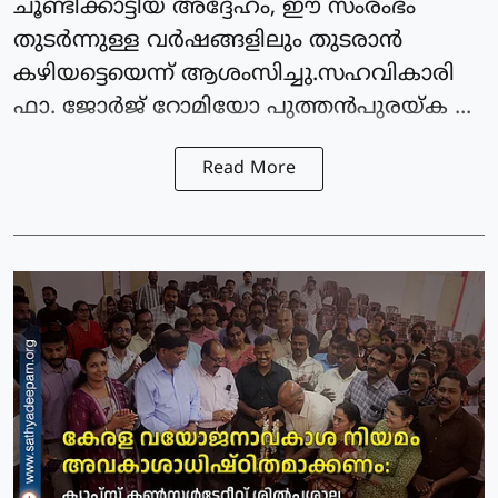
ചൂണ്ടിക്കാട്ടിയ അദ്ദേഹം, ഈ സംരംഭം
തുടർന്നുള്ള വർഷങ്ങളിലും തുടരാൻ
കഴിയട്ടെയെന്ന് ആശംസിച്ചു.സഹവികാരി
ഫാ. ജോർജ് റോമിയോ പുത്തൻപുരയ്ക ...
Read More