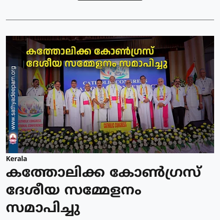
Kerala
കത്തോലിക്ക കോൺഗ്രസ്
ദേശീയ സമ്മേളനം
സമാപിച്ചു