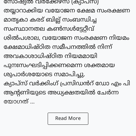
സോഷ്യൽ വർക്കേഴ്സ് (ക്യാപ്‌സ്)
തയ്യാറാക്കിയ വയോജന ക്ഷേമ സംരക്ഷണ
മാതൃകാ കരട് ബില്ല് സംബന്ധിച്ച
സംസ്ഥാനതല കൺസൾട്ടേറ്റീവ്
ശിൽപശാല, വയോജന സംരക്ഷണ നിയമം
ക്ഷേമാധിഷ്ഠിത സമീപനത്തിൽ നിന്ന്
അവകാശാധിഷ്ഠിത നിയമമായി
പുനഃസംഘടിപ്പിക്കണമെന്ന ശക്തമായ
ശുപാർശയോടെ സമാപിച്ചു.
ക്യാപ്‌സ് വർക്കിംഗ്‌ പ്രസിഡൻറ് ഡോ എം പി
ആന്റണിയുടെ അധ്യക്ഷതയിൽ ചേർന്ന
യോഗത് ...
Read More