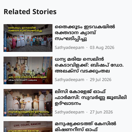
Related Stories
തൈക്കൂടം ഇടവകയിൽ
രക്തദാന ക്യാമ്പ്
സംഘടിപ്പിച്ചു
Sathyadeepam
03 Aug 2026
ധന്യ മരിയ സെലിൻ
കെടാവിളക്ക്: ബിഷപ് ഡോ.
അലക്സ്‌ വടക്കുംതല
Sathyadeepam
29 Jul 2026
ലിസി കോളേജ് ഓഫ്
ഫാർമസി: സുവർണ്ണ ജൂബിലി
ഉദ്ഘാടനം
Sathyadeepam
27 Jun 2026
മനുഷ്യക്കടത്ത് കേസിൽ
മിഷണറീസ് ഓഫ്