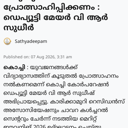
പ്രോത്സാഹിപ്പിക്കണം :
ഡെപ്യൂട്ടി മേയർ വി ആർ
സുധീർ
Sathyadeepam
Published on
:
07 Aug 2026, 3:31 am
കൊച്ചി
: യുവജനങ്ങൾക്ക്
വിദ്യാഭ്യാസത്തിന് കൂടുതൽ പ്രോത്സാഹനം
നൽകണമെന്ന് കൊച്ചി കോർപറേഷൻ
ഡെപ്യൂട്ടി മേയർ വി ആർ സുധീഷ്
അഭിപ്രായപ്പെട്ടു. കാരിക്കാമുറി റെസിഡൻസ്
അസോസിയേഷനും ചാവറ കൾച്ചറൽ
സെന്ററും ചേർന്ന് നടത്തിയ മെറിറ്റ്
ഈവനിങ് 2026 ഉദ്ഘാടനം ചെയ്തു