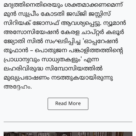
മദ്യത്തിനെതിരെയും ശക്തമാക്കണമെന്ന്
മുൻ സുപ്രീം കോടതി ജഡ്ജി ജസ്റ്റിസ്
സിറിയക് ജോസഫ് ആവശ്യപ്പെട്ടു. ന്യൂമാൻ
അസോസിയേഷൻ കേരള ചാപ്റ്റർ കലൂർ
ജ്യോതി സിൽ സംഘടിപ്പിച്ച 'ഓപ്പറേഷൻ
തൂഫാൻ – പൊതുജന പങ്കാളിത്തത്തിന്റെ
പ്രാധാന്യവും സാധ്യതകളും' എന്ന
ലഹരിവിരുദ്ധ സിമ്പോസിയത്തിൽ
മുഖ്യപ്രഭാഷണം നടത്തുകയായിരുന്നു
അദ്ദേഹം.
Read More