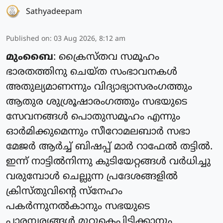
Sathyadeepam
Published on
:
03 Aug 2026, 8:12 am
മുംബൈ
: ക്രൈസ്‌തവ സമൂഹം
ഭാരതത്തിനു ചെയ്‌ത സംഭാവനകൾ
അതുല്യമാണന്നും വിദ്യാഭ്യാസരംഗത്തും
ആതുര ശുശ്രൂഷാരംഗത്തും സഭയുടെ
സേവനങ്ങൾ പൊതുസമൂഹം എന്നും
ഓർമിക്കുമെന്നും സീറോമലബാർ സഭാ
മേജർ ആർച്ച് ബിഷപ്പ് മാർ റാഫേൽ തട്ടിൽ.
ഇന്ന് നാട്ടിൽനിന്നു കുടിയേറ്റങ്ങൾ വർധിച്ചു
വരുമ്പോൾ ചെല്ലുന്ന പ്രദേശങ്ങളിൽ
ക്രിസ്തു‌വിൻ്റെ സ്നേഹം
പകർന്നുനൽകാനും സഭയുടെ
പാരമ്പര്യങ്ങൾ മുറുകെപ്പിടിക്കാനും