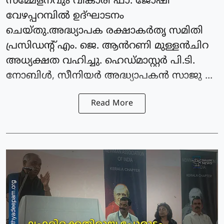
സമ്മേളനവും വികാരി ഫാ. ജോഷി
വേഴപ്പറമ്പിൽ ഉദ്ഘാടനം
ചെയ്തു.അദ്ധ്യാപക രക്ഷാകർതൃ സമിതി
പ്രസിഡന്റ്‌ എം. ജെ. ആൻറണി മുള്ളൻചിറ
അധ്യക്ഷത വഹിച്ചു. ഹെഡ്മാസ്റ്റർ പി.ടി.
നോബിൾ, സീനിയർ അദ്ധ്യാപകൻ സാജു ...
Read More