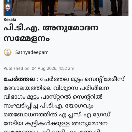
Kerala
പി.ടി.എ. അനുമോദന
സമ്മേളനം
Sathyadeepam
Published on
:
04 Aug 2026, 4:52 am
ചേർത്തല
: ചേർത്തല മുട്ടം സെൻ്റ് മേരീസ്
ദേവാലയത്തിലെ വിശ്വാസ പരിശീലന
വിഭാഗം മുട്ടം പാസ്‌റ്ററൽ സെന്ററിൽ
സംഘടിപ്പിച്ച പി.ടി.എ. യോഗവും
മതബോധനത്തിൽ എ പ്ലസ്, എ ഗ്രേഡ്
നേടിയ കുട്ടികൾക്കുള്ള അനുമോദന