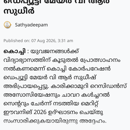
ഡെപ്യൂട്ടി മേയർ വി ആർ
സുധീർ
Sathyadeepam
Published on
:
07 Aug 2026, 3:31 am
കൊച്ചി
: യുവജനങ്ങൾക്ക്
വിദ്യാഭ്യാസത്തിന് കൂടുതൽ പ്രോത്സാഹനം
നൽകണമെന്ന് കൊച്ചി കോർപറേഷൻ
ഡെപ്യൂട്ടി മേയർ വി ആർ സുധീഷ്
അഭിപ്രായപ്പെട്ടു. കാരിക്കാമുറി റെസിഡൻസ്
അസോസിയേഷനും ചാവറ കൾച്ചറൽ
സെന്ററും ചേർന്ന് നടത്തിയ മെറിറ്റ്
ഈവനിങ് 2026 ഉദ്ഘാടനം ചെയ്തു
സംസാരിക്കുകയായിരുന്നു അദ്ദേഹം.