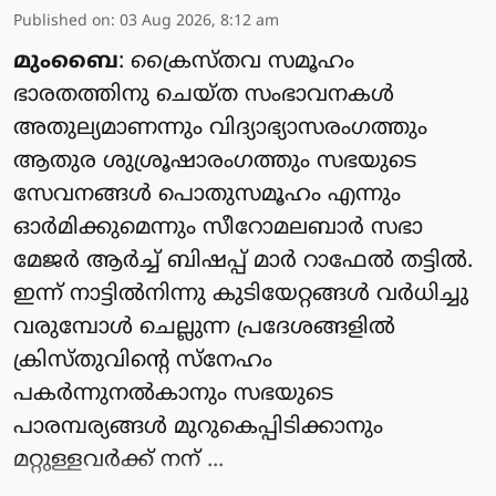
Published on
:
03 Aug 2026, 8:12 am
മുംബൈ
: ക്രൈസ്‌തവ സമൂഹം
ഭാരതത്തിനു ചെയ്‌ത സംഭാവനകൾ
അതുല്യമാണന്നും വിദ്യാഭ്യാസരംഗത്തും
ആതുര ശുശ്രൂഷാരംഗത്തും സഭയുടെ
സേവനങ്ങൾ പൊതുസമൂഹം എന്നും
ഓർമിക്കുമെന്നും സീറോമലബാർ സഭാ
മേജർ ആർച്ച് ബിഷപ്പ് മാർ റാഫേൽ തട്ടിൽ.
ഇന്ന് നാട്ടിൽനിന്നു കുടിയേറ്റങ്ങൾ വർധിച്ചു
വരുമ്പോൾ ചെല്ലുന്ന പ്രദേശങ്ങളിൽ
ക്രിസ്തു‌വിൻ്റെ സ്നേഹം
പകർന്നുനൽകാനും സഭയുടെ
പാരമ്പര്യങ്ങൾ മുറുകെപ്പിടിക്കാനും
മറ്റുള്ളവർക്ക് നന് ...