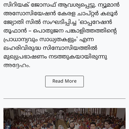
സിറിയക് ജോസഫ് ആവശ്യപ്പെട്ടു. ന്യൂമാൻ
അസോസിയേഷൻ കേരള ചാപ്റ്റർ കലൂർ
ജ്യോതി സിൽ സംഘടിപ്പിച്ച 'ഓപ്പറേഷൻ
തൂഫാൻ – പൊതുജന പങ്കാളിത്തത്തിന്റെ
പ്രാധാന്യവും സാധ്യതകളും' എന്ന
ലഹരിവിരുദ്ധ സിമ്പോസിയത്തിൽ
മുഖ്യപ്രഭാഷണം നടത്തുകയായിരുന്നു
അദ്ദേഹം.
Read More