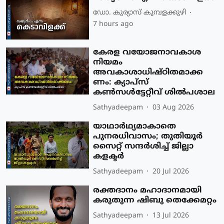
ഡോ. കുര്യാസ് കുമ്പളക്കുഴി
7 hours ago
കേരള വയോജനാവകാശ
നിയമം
അവകാശാധിഷ്ഠിതമാക്ക
ണം: ക്യാപ്സ്
കൺസൾട്ടേറ്റീവ് ശിൽപശാല
Sathyadeepam
03 Aug 2026
യാഥാർഥ്യമാകാതെ
പുനരധിവാസം; തുതിയൂർ
സൈറ്റ് സന്ദർശിച്ച് ജില്ലാ
കളക്ടർ
Sathyadeepam
20 Jul 2026
രക്തദാനം മഹാദാനമായി
കരുതുന്ന ഷിബു തെക്കേമറ്റം
Sathyadeepam
13 Jul 2026