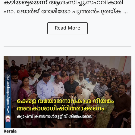
കഴിയട്ടെയെന്ന് ആശംസിച്ചു.സഹവികാരി
ഫാ. ജോർജ് റോമിയോ പുത്തൻപുരയ്ക ...
Read More
Kerala