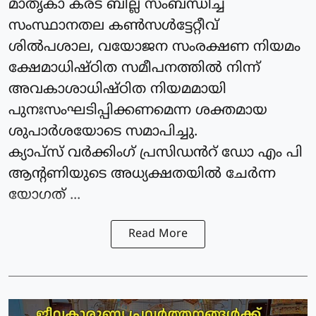
മാതൃകാ കരട് ബില്ല് സംബന്ധിച്ച
സംസ്ഥാനതല കൺസൾട്ടേറ്റീവ്
ശിൽപശാല, വയോജന സംരക്ഷണ നിയമം
ക്ഷേമാധിഷ്ഠിത സമീപനത്തിൽ നിന്ന്
അവകാശാധിഷ്ഠിത നിയമമായി
പുനഃസംഘടിപ്പിക്കണമെന്ന ശക്തമായ
ശുപാർശയോടെ സമാപിച്ചു.
ക്യാപ്‌സ് വർക്കിംഗ്‌ പ്രസിഡൻറ് ഡോ എം പി
ആന്റണിയുടെ അധ്യക്ഷതയിൽ ചേർന്ന
യോഗത് ...
Read More