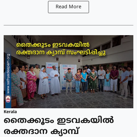
Read More
Kerala
തൈക്കൂടം ഇടവകയിൽ
രക്തദാന ക്യാമ്പ്