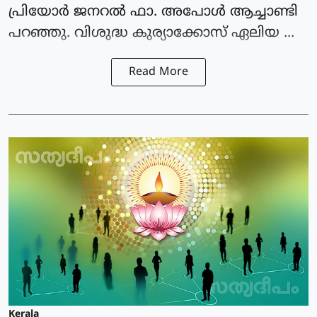
പ്രിയോർ ജനറൽ ഫാ. അപോൾ ആച്ചാണ്ടി
പറഞ്ഞു. വിശുദ്ധ കുര്യാക്കോസ് ഏലിയ ...
Read More
Kerala