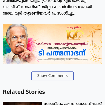
സമിതിയുടെ ജില്ലാ പ്രസിഡന്റ് എം കെ എ
ലത്തീഫ് സാഹിബ്, ജില്ലാ കണ്‍വീനര്‍ ജോയി
അയിരൂര്‍ തുടങ്ങിയവര്‍ പ്രസംഗിച്ചു.
Show Comments
Related Stories
സത്യദീപം എന്ന കെടാവിളക്ക്