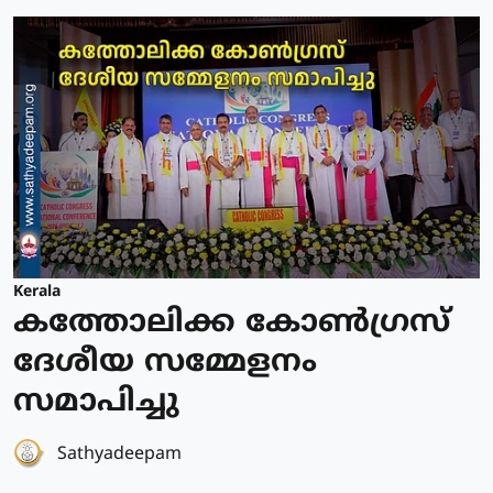
Kerala
കത്തോലിക്ക കോൺഗ്രസ്
ദേശീയ സമ്മേളനം
സമാപിച്ചു
Sathyadeepam