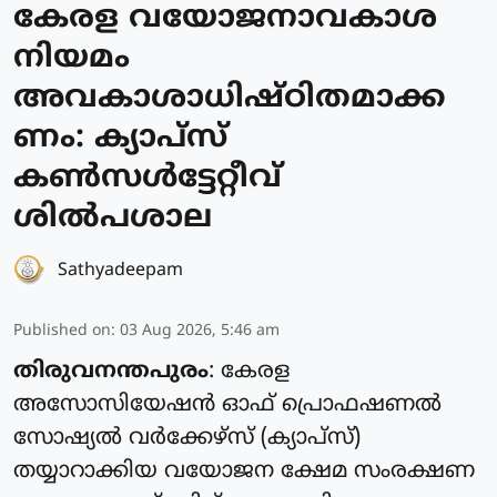
കേരള വയോജനാവകാശ
നിയമം
അവകാശാധിഷ്ഠിതമാക്ക
ണം: ക്യാപ്സ്
കൺസൾട്ടേറ്റീവ്
ശിൽപശാല
Sathyadeepam
Published on
:
03 Aug 2026, 5:46 am
തിരുവനന്തപുരം
: കേരള
അസോസിയേഷൻ ഓഫ് പ്രൊഫഷണൽ
സോഷ്യൽ വർക്കേഴ്സ് (ക്യാപ്‌സ്)
തയ്യാറാക്കിയ വയോജന ക്ഷേമ സംരക്ഷണ