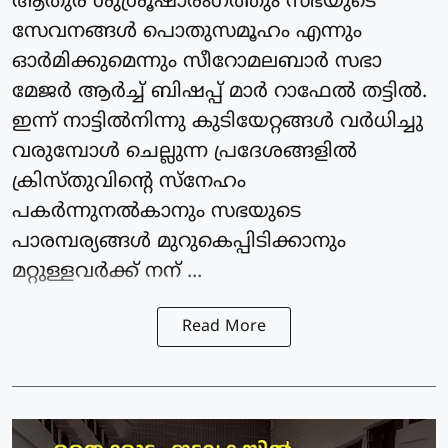
ആതുര ശുശ്രൂഷാരംഗത്തും സഭയുടെ
സേവനങ്ങൾ പൊതുസമൂഹം എന്നും
ഓർമിക്കുമെന്നും സീറോമലബാർ സഭാ
മേജർ ആർച്ച് ബിഷപ്പ് മാർ റാഫേൽ തട്ടിൽ.
ഇന്ന് നാട്ടിൽനിന്നു കുടിയേറ്റങ്ങൾ വർധിച്ചു
വരുമ്പോൾ ചെല്ലുന്ന പ്രദേശങ്ങളിൽ
ക്രിസ്തു‌വിൻ്റെ സ്നേഹം
പകർന്നുനൽകാനും സഭയുടെ
പാരമ്പര്യങ്ങൾ മുറുകെപ്പിടിക്കാനും
മറ്റുള്ളവർക്ക് നന് ...
Read More