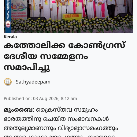
Kerala
കത്തോലിക്ക കോൺഗ്രസ്
ദേശീയ സമ്മേളനം
സമാപിച്ചു
Sathyadeepam
Published on
:
03 Aug 2026, 8:12 am
മുംബൈ
: ക്രൈസ്‌തവ സമൂഹം
ഭാരതത്തിനു ചെയ്‌ത സംഭാവനകൾ
അതുല്യമാണന്നും വിദ്യാഭ്യാസരംഗത്തും