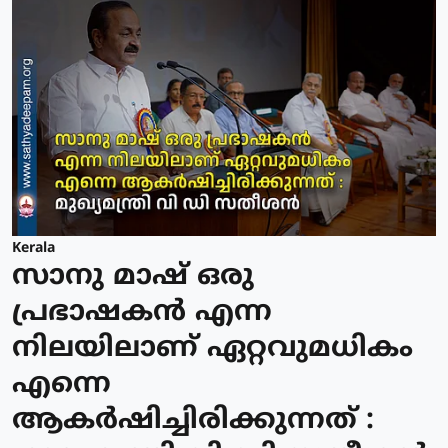
Kerala
സാനു മാഷ് ഒരു
പ്രഭാഷകൻ എന്ന
നിലയിലാണ് ഏറ്റവുമധികം
എന്നെ
ആകർഷിച്ചിരിക്കുന്നത് :