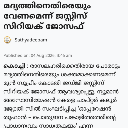
മദ്യത്തിനെതിരെയും
വേണമെന്ന് ജസ്റ്റിസ്
സിറിയക് ജോസഫ്
Sathyadeepam
Published on
:
04 Aug 2026, 3:46 am
കൊച്ചി
: രാസലഹരിക്കെതിരായ പോരാട്ടം
മദ്യത്തിനെതിരെയും ശക്തമാക്കണമെന്ന്
മുൻ സുപ്രീം കോടതി ജഡ്ജി ജസ്റ്റിസ്
സിറിയക് ജോസഫ് ആവശ്യപ്പെട്ടു. ന്യൂമാൻ
അസോസിയേഷൻ കേരള ചാപ്റ്റർ കലൂർ
ജ്യോതി സിൽ സംഘടിപ്പിച്ച 'ഓപ്പറേഷൻ
തൂഫാൻ – പൊതുജന പങ്കാളിത്തത്തിന്റെ
പ്രാധാന്യവും സാധ്യതകളും' എന്ന