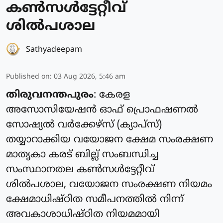
കൺസൾട്ടേറ്റീവ്
ശിൽപശാല
Sathyadeepam
Published on
:
03 Aug 2026, 5:46 am
തിരുവനന്തപുരം
: കേരള
അസോസിയേഷൻ ഓഫ് പ്രൊഫഷണൽ
സോഷ്യൽ വർക്കേഴ്സ് (ക്യാപ്‌സ്)
തയ്യാറാക്കിയ വയോജന ക്ഷേമ സംരക്ഷണ
മാതൃകാ കരട് ബില്ല് സംബന്ധിച്ച
സംസ്ഥാനതല കൺസൾട്ടേറ്റീവ്
ശിൽപശാല, വയോജന സംരക്ഷണ നിയമം
ക്ഷേമാധിഷ്ഠിത സമീപനത്തിൽ നിന്ന്
അവകാശാധിഷ്ഠിത നിയമമായി