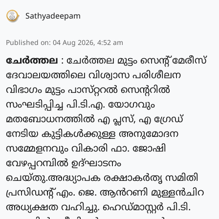
Sathyadeepam
Published on
:
04 Aug 2026, 4:52 am
ചേർത്തല
: ചേർത്തല മുട്ടം സെൻ്റ് മേരീസ്
ദേവാലയത്തിലെ വിശ്വാസ പരിശീലന
വിഭാഗം മുട്ടം പാസ്‌റ്ററൽ സെന്ററിൽ
സംഘടിപ്പിച്ച പി.ടി.എ. യോഗവും
മതബോധനത്തിൽ എ പ്ലസ്, എ ഗ്രേഡ്
നേടിയ കുട്ടികൾക്കുള്ള അനുമോദന
സമ്മേളനവും വികാരി ഫാ. ജോഷി
വേഴപ്പറമ്പിൽ ഉദ്ഘാടനം
ചെയ്തു.അദ്ധ്യാപക രക്ഷാകർതൃ സമിതി
പ്രസിഡന്റ്‌ എം. ജെ. ആൻറണി മുള്ളൻചിറ
അധ്യക്ഷത വഹിച്ചു. ഹെഡ്മാസ്റ്റർ പി.ടി.