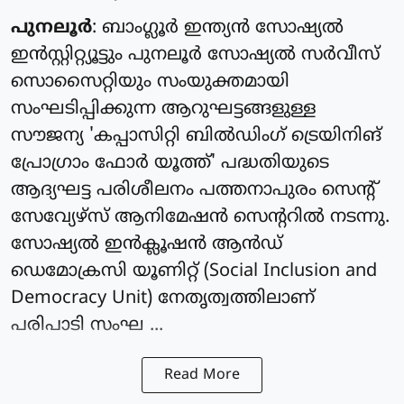
പുനലൂർ
: ബാംഗ്ലൂർ ഇന്ത്യൻ സോഷ്യൽ
ഇൻസ്റ്റിറ്റ്യൂട്ടും പുനലൂർ സോഷ്യൽ സർവീസ്
സൊസൈറ്റിയും സംയുക്തമായി
സംഘടിപ്പിക്കുന്ന ആറുഘട്ടങ്ങളുള്ള
സൗജന്യ 'കപ്പാസിറ്റി ബിൽഡിംഗ് ട്രെയിനിങ്
പ്രോഗ്രാം ഫോർ യൂത്ത്' പദ്ധതിയുടെ
ആദ്യഘട്ട പരിശീലനം പത്തനാപുരം സെന്റ്
സേവ്യേഴ്സ് ആനിമേഷൻ സെന്ററിൽ നടന്നു.
സോഷ്യൽ ഇൻക്ലൂഷൻ ആൻഡ്
ഡെമോക്രസി യൂണിറ്റ് (Social Inclusion and
Democracy Unit) നേതൃത്വത്തിലാണ്
പരിപാടി സംഘ ...
Read More