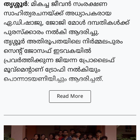
തൃശ്ശൂർ
: മികച്ച ജീവൻ സംരക്ഷണ
സാഹിത്യരചനയ്ക്ക് അധ്യാപകരായ
ഏ.ഡി.ഷാജു, ജോജി മോൾ ദമ്പതികൾക്ക്
പുരസ്ക്കാരം നൽകി ആദരിച്ചു.
തൃശ്ശൂർ അതിരൂപതയിലെ നിർമ്മലപുരം
സെൻ്റ് ജോസഫ് ഇടവകയിൽ
പ്രവർത്തിക്കുന്ന ജിയന്ന പ്രോലൈഫ്
മൂവ്മെൻ്റാണ് ട്രോഫി നൽകിയും
പൊന്നാടയണിയിച്ചും ആദരിച്ചത്.
Read More