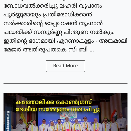
ബോധവൽക്കരിച്ചു ലഹരി വ്യപാനം
പൂർണ്ണമായും പ്രതിരോധിക്കാൻ
സർക്കാരിൻ്റെ ഓപ്പറേഷൻ തൂഫാൻ
പദ്ധതിക്ക് സമ്പൂർണ്ണ പിന്തുണ നൽകും.
ഇതിൻ്റെ ഭാഗമായി എറണാകുളം - അങ്കമാലി
മേജർ അതിരൂപതകെ സി ബി ...
Read More