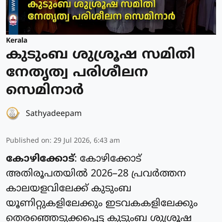
Kerala
കുടുംബ ശുശ്രൂഷ സമിതി
നേതൃത്വ പരിശീലന
സെമിനാർ
Sathyadeepam
Published on
:
29 Jul 2026, 6:43 am
കോഴിക്കോട്
: കോഴിക്കോട്
അതിരൂപതയിൽ 2026–28 പ്രവർത്തന
കാലയളവിലേക്ക് കുടുംബ
യൂണിറ്റുകളിലേക്കും ഇടവകകളിലേക്കും
തെരഞ്ഞെടുക്കപ്പെട്ട കുടുംബ ശുശ്രൂഷ