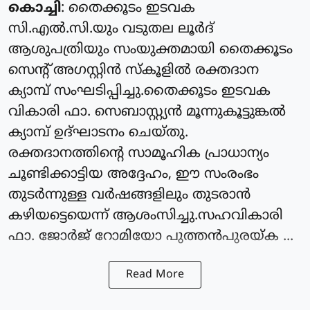
കൊച്ചി
: തൈക്കൂടം ഇടവക
സി.എൽ.സി.യും വടുതല ലൂർദ്
ആശുപത്രിയും സംയുക്തമായി തൈക്കൂടം
സെന്റ് അഗസ്റ്റിൻ സ്കൂളിൽ രക്തദാന
ക്യാമ്പ് സംഘടിപ്പിച്ചു.തൈക്കൂടം ഇടവക
വികാരി ഫാ. സെബാസ്റ്റ്യൻ മൂന്നുകൂട്ടുങ്കൽ
ക്യാമ്പ് ഉദ്ഘാടനം ചെയ്തു.
രക്തദാനത്തിന്റെ സാമൂഹിക പ്രാധാന്യം
ചൂണ്ടിക്കാട്ടിയ അദ്ദേഹം, ഈ സംരംഭം
തുടർന്നുള്ള വർഷങ്ങളിലും തുടരാൻ
കഴിയട്ടെയെന്ന് ആശംസിച്ചു.സഹവികാരി
ഫാ. ജോർജ് റോമിയോ പുത്തൻപുരയ്ക ...
Read More