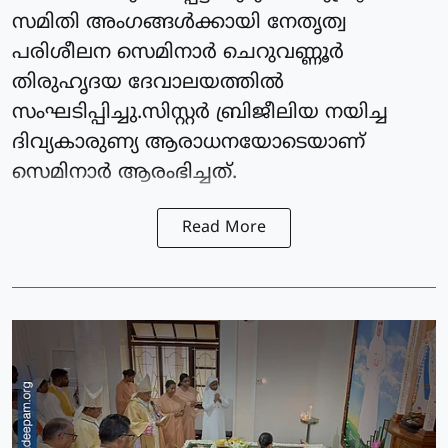
സമിതി അംഗങ്ങൾക്കായി നേതൃത്വ
പരിശീലന സെമിനാർ ചെറുവണ്ണൂർ
തിരുഹൃദയ ദേവാലയത്തിൽ
സംഘടിപ്പിച്ചു.സിസ്റ്റർ ബ്രിജീലിയ നയിച്ച
ദിവ്യകാരുണ്യ ആരാധനയോടെയാണ്
സെമിനാർ ആരംഭിച്ചത്.
Read More