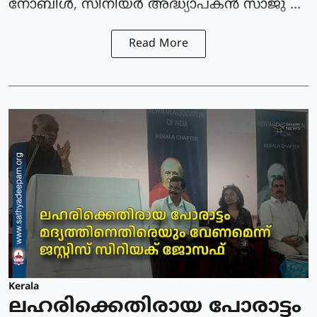
നോബിൾ, സീനിയർ അദ്ധ്യാപകൻ സാജു ...
Read More
Kerala
ലഹരിക്കെതിരായ പോരാട്ടം