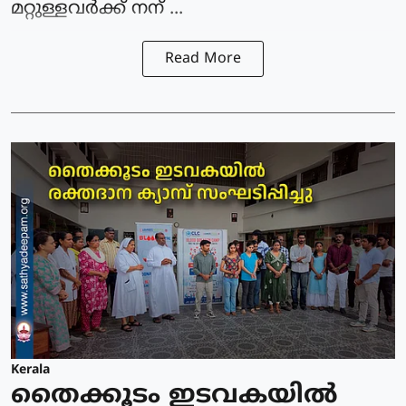
മറ്റുള്ളവർക്ക് നന് ...
Read More
Kerala
തൈക്കൂടം ഇടവകയിൽ