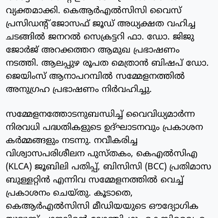
വ്യക്തമാക്കി. കെആർഎൽസിസി വൈസ്
പ്രസിഡന്റ് ജോസഫ് ജൂഡ് അധ്യക്ഷത വഹിച്ച
ചടങ്ങിൽ ജനറൽ സെക്രട്ടറി ഫാ. ഡോ. ജിജു
ജോർജ് അറക്കത്തറ ആമുഖ പ്രഭാഷണം
നടത്തി. ആലപ്പുഴ രൂപത മെത്രാൻ ബിഷപ് ഡോ.
ജെയിംസ് ആനാപറമ്പിൽ സമ്മേളനത്തിൽ
അനുഗ്രഹ പ്രഭാഷണം നിർവഹിച്ചു.
സമ്മേളനത്തോടനുബന്ധിച്ച് വൈവിധ്യമാർന്ന
നിരവധി പദ്ധതികളുടെ ഉദ്ഘാടനവും പ്രകാശന
കർമ്മങ്ങളും നടന്നു. നവീകരിച്ച
വിശ്വാസപരിശീലന പുസ്തകം, കെഎൽസിഎ
(KLCA) ജൂബിലി പതിപ്പ്, ബിസിസി (BCC) പ്രതിമാസ
ബുള്ളറ്റിൻ എന്നിവ സമ്മേളനത്തിൽ വെച്ച്
പ്രകാശനം ചെയ്തു. കൂടാതെ,
കെആർഎൽസിസി മീഡിയയുടെ ഔദ്യോഗിക