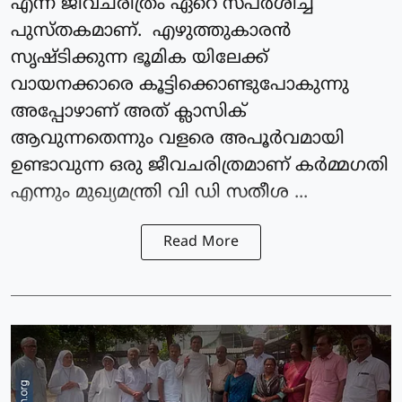
എന്ന ജീവചരിത്രം ഏറെ സ്പർശിച്ച
പുസ്തകമാണ്. എഴുത്തുകാരൻ
സൃഷ്ടിക്കുന്ന ഭൂമിക യിലേക്ക്
വായനക്കാരെ കൂട്ടിക്കൊണ്ടുപോകുന്നു
അപ്പോഴാണ് അത് ക്ലാസിക്
ആവുന്നതെന്നും വളരെ അപൂർവമായി
ഉണ്ടാവുന്ന ഒരു ജീവചരിത്രമാണ് കർമ്മഗതി
എന്നും മുഖ്യമന്ത്രി വി ഡി സതീശ ...
Read More