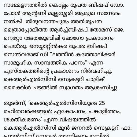
സമ്മേളനത്തിൽ കൊല്ലം രൂപത ബിഷപ് ഡോ.
പോൾ ആന്റണി മുല്ലശ്ശേരി ആമുഖ സന്ദേശം
നൽകി. തിരുവനന്തപുരം അതിരൂപത
മെത്രാപ്പോലീത്ത ആർച്ച്ബിഷപ് തോമസ് ജെ.
നെറ്റോ രജതജൂബിലി ലോഗോ പ്രകാശനം
ചെയ്തു. നെയ്യാറ്റിൻകര രൂപത ബിഷപ്
സെൽവരാജ് ഡി “ലത്തീൻ കത്തോലിക്കർ
സാമൂഹിക സാമ്പത്തിക പഠനം” എന്ന
പുസ്തകത്തിന്റെ പ്രകാശനം നിർവഹിച്ചു.
കെആർഎൽസിസി സെക്രട്ടറി പാട്രിക്
മൈക്കിൾ ചടങ്ങിൽ സ്വാഗതം ആശംസിച്ചു.
​തുടർന്ന്, ‘കെആർഎൽസിസിയുടെ 25
മഹിതവർഷങ്ങൾ: ഏകോപനം, പങ്കാളിത്തം,
ശക്തീകരണം’ എന്ന വിഷയത്തിൽ
കെആർഎൽസിസി മുൻ ജനറൽ സെക്രട്ടറി ഫാ.
ഫ്രാൻസിസ് സേവ്യർ താന്നിക്കാപ്പറമ്പിൽ