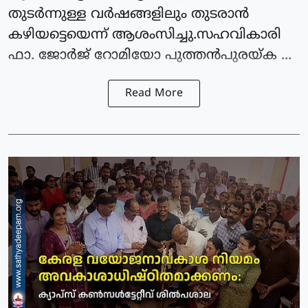
തുടർന്നുള്ള വർഷങ്ങളിലും തുടരാൻ
കഴിയട്ടെയെന്ന് ആശംസിച്ചു.സഹവികാരി
ഫാ. ജോർജ് റോമിയോ പുത്തൻപുരയ്ക ...
Read More