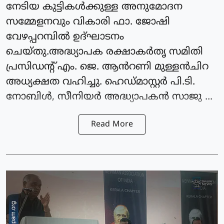
നേടിയ കുട്ടികൾക്കുള്ള അനുമോദന
സമ്മേളനവും വികാരി ഫാ. ജോഷി
വേഴപ്പറമ്പിൽ ഉദ്ഘാടനം
ചെയ്തു.അദ്ധ്യാപക രക്ഷാകർതൃ സമിതി
പ്രസിഡന്റ്‌ എം. ജെ. ആൻറണി മുള്ളൻചിറ
അധ്യക്ഷത വഹിച്ചു. ഹെഡ്മാസ്റ്റർ പി.ടി.
നോബിൾ, സീനിയർ അദ്ധ്യാപകൻ സാജു ...
Read More