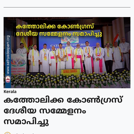
Kerala
കത്തോലിക്ക കോൺഗ്രസ്
ദേശീയ സമ്മേളനം
സമാപിച്ചു