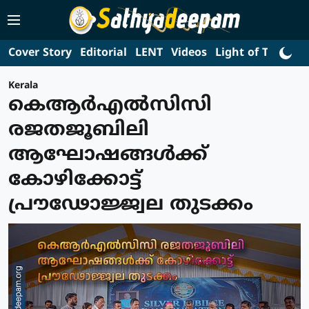
Cover Story
Editorial
LENT
Videos
Light of Truth
L
Kerala
കെആർഎൽസിസി
രജതജൂബിലി
ആഘോഷങ്ങൾക്ക്
കോഴിക്കോട്ട്
പ്രൗഢോജ്ജ്വല തുടക്കം