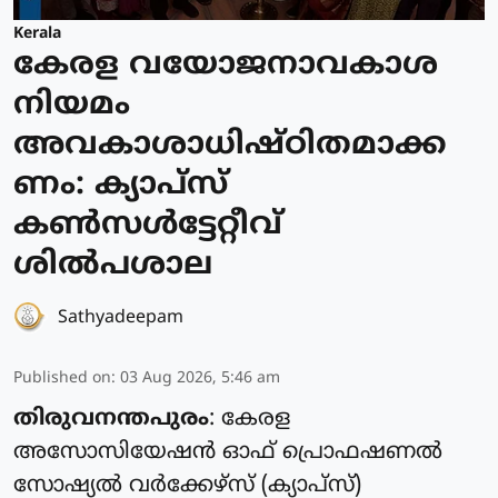
Kerala
കേരള വയോജനാവകാശ
നിയമം
അവകാശാധിഷ്ഠിതമാക്ക
ണം: ക്യാപ്സ്
കൺസൾട്ടേറ്റീവ്
ശിൽപശാല
Sathyadeepam
Published on
:
03 Aug 2026, 5:46 am
തിരുവനന്തപുരം
: കേരള
അസോസിയേഷൻ ഓഫ് പ്രൊഫഷണൽ
സോഷ്യൽ വർക്കേഴ്സ് (ക്യാപ്‌സ്)