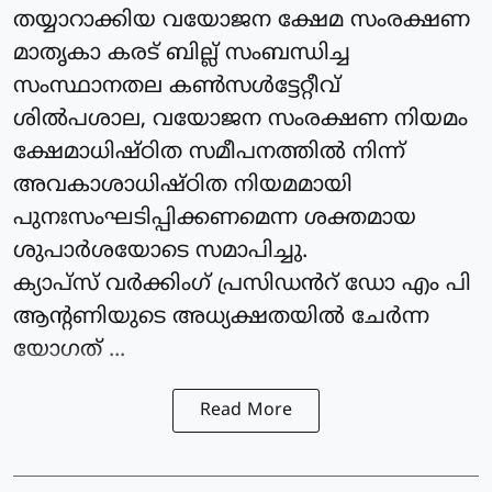
തയ്യാറാക്കിയ വയോജന ക്ഷേമ സംരക്ഷണ
മാതൃകാ കരട് ബില്ല് സംബന്ധിച്ച
സംസ്ഥാനതല കൺസൾട്ടേറ്റീവ്
ശിൽപശാല, വയോജന സംരക്ഷണ നിയമം
ക്ഷേമാധിഷ്ഠിത സമീപനത്തിൽ നിന്ന്
അവകാശാധിഷ്ഠിത നിയമമായി
പുനഃസംഘടിപ്പിക്കണമെന്ന ശക്തമായ
ശുപാർശയോടെ സമാപിച്ചു.
ക്യാപ്‌സ് വർക്കിംഗ്‌ പ്രസിഡൻറ് ഡോ എം പി
ആന്റണിയുടെ അധ്യക്ഷതയിൽ ചേർന്ന
യോഗത് ...
Read More