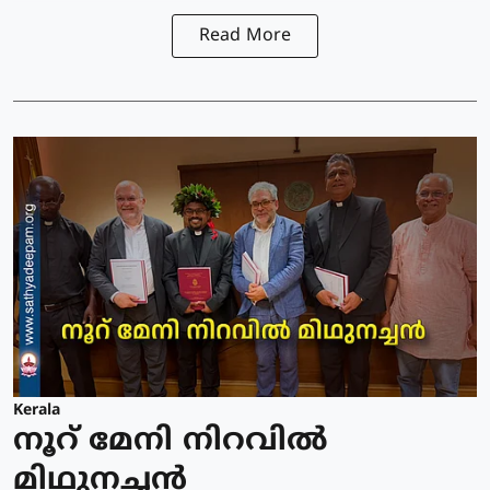
Read More
Kerala
നൂറ് മേനി നിറവിൽ
മിഥുനച്ചൻ