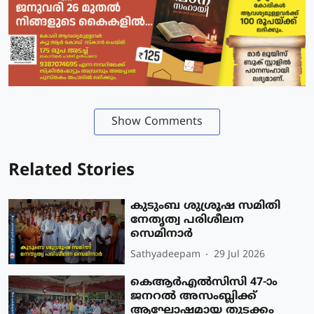
Show Comments
Related Stories
കുടുംബ ശുശ്രൂഷ സമിതി
നേതൃത്വ പരിശീലന
സെമിനാർ
Sathyadeepam
29 Jul 2026
കെആർഎൽസിസി 47-ാം
ജനറൽ അസംബ്ലിക്ക്‌
ആഘോഷമായ തുടക്കം