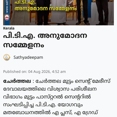
Kerala
പി.ടി.എ. അനുമോദന
സമ്മേളനം
Sathyadeepam
Published on
:
04 Aug 2026, 4:52 am
ചേർത്തല
: ചേർത്തല മുട്ടം സെൻ്റ് മേരീസ്
ദേവാലയത്തിലെ വിശ്വാസ പരിശീലന
വിഭാഗം മുട്ടം പാസ്‌റ്ററൽ സെന്ററിൽ
സംഘടിപ്പിച്ച പി.ടി.എ. യോഗവും
മതബോധനത്തിൽ എ പ്ലസ്, എ ഗ്രേഡ്