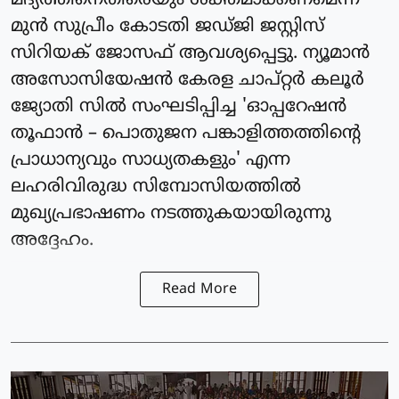
മദ്യത്തിനെതിരെയും ശക്തമാക്കണമെന്ന്
മുൻ സുപ്രീം കോടതി ജഡ്ജി ജസ്റ്റിസ്
സിറിയക് ജോസഫ് ആവശ്യപ്പെട്ടു. ന്യൂമാൻ
അസോസിയേഷൻ കേരള ചാപ്റ്റർ കലൂർ
ജ്യോതി സിൽ സംഘടിപ്പിച്ച 'ഓപ്പറേഷൻ
തൂഫാൻ – പൊതുജന പങ്കാളിത്തത്തിന്റെ
പ്രാധാന്യവും സാധ്യതകളും' എന്ന
ലഹരിവിരുദ്ധ സിമ്പോസിയത്തിൽ
മുഖ്യപ്രഭാഷണം നടത്തുകയായിരുന്നു
അദ്ദേഹം.
Read More