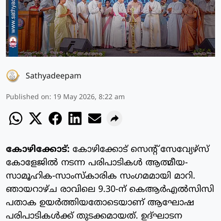
Sathyadeepam
Published on
:
19 May 2026, 8:22 am
കോഴിക്കോട്:
കോഴിക്കോട് സെന്റ് സേവ്യേഴ്സ്
കോളേജിൽ നടന്ന പരിപാടികൾ ആത്മീയ-
സാമൂഹിക-സാംസ്കാരിക സംഗമമായി മാറി.
ഞായറാഴ്ച രാവിലെ 9.30-ന് കെആർഎൽസിസി
പതാക ഉയർത്തിയതോടെയാണ് ആഘോഷ
പരിപാടികൾക്ക് തുടക്കമായത്. ഉദ്ഘാടന