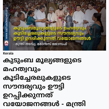
Kerala
കുടുംബ മൂല്യങ്ങളുടെ
മഹത്വവും
കൂടിച്ചേരലുകളുടെ
സൗന്ദര്യവും ഊട്ടി
ഉറപ്പിക്കുന്നത്
വയോജനങ്ങള്‍ - മന്ത്രി