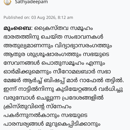
Sathyadeepam
Published on
:
03 Aug 2026, 8:12 am
മുംബൈ
: ക്രൈസ്‌തവ സമൂഹം
ഭാരതത്തിനു ചെയ്‌ത സംഭാവനകൾ
അതുല്യമാണന്നും വിദ്യാഭ്യാസരംഗത്തും
ആതുര ശുശ്രൂഷാരംഗത്തും സഭയുടെ
സേവനങ്ങൾ പൊതുസമൂഹം എന്നും
ഓർമിക്കുമെന്നും സീറോമലബാർ സഭാ
മേജർ ആർച്ച് ബിഷപ്പ് മാർ റാഫേൽ തട്ടിൽ.
ഇന്ന് നാട്ടിൽനിന്നു കുടിയേറ്റങ്ങൾ വർധിച്ചു
വരുമ്പോൾ ചെല്ലുന്ന പ്രദേശങ്ങളിൽ
ക്രിസ്തു‌വിൻ്റെ സ്നേഹം
പകർന്നുനൽകാനും സഭയുടെ
പാരമ്പര്യങ്ങൾ മുറുകെപ്പിടിക്കാനും