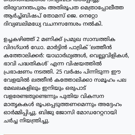
തിരുവനന്തപുരം അതിരൂപത മെത്രാപ്പോലീത്ത
ആർച്ച്ബിഷപ് തോമസ് ജെ. നെറ്റോ
ദിവ്യബലിമധ്യേ വചനസന്ദേശം നൽകി.
​ഉച്ചകഴിഞ്ഞ് 2 മണിക്ക് പ്രമുഖ സാമ്പത്തിക
വിദഗ്ധൻ ഡോ. മാർട്ടിൻ പാട്രിക് ‘ലത്തീൻ
കത്തോലിക്കർ: യാഥാർഥ്യങ്ങൾ, വെല്ലുവിളികൾ,
ഭാവി പദ്ധതികൾ’ എന്ന വിഷയത്തിൽ
പ്രഭാഷണം നടത്തി. 25 വർഷം പിന്നിടുന്ന ഈ
വേളയിൽ ലത്തീൻ കത്തോലിക്കാ സമൂഹം പല
മേഖലകളിലും ഇനിയും ഒരുപാട്
വളരേണ്ടതുണ്ടെന്നും പുതിയ വികസന
മാതൃകകൾ രൂപപ്പെടുത്തണമെന്നും അദ്ദേഹം
ഓർമ്മിപ്പിച്ചു. ബിജു ജോസി മോഡറേറ്ററായി
ചർച്ച നിയന്ത്രിച്ചു.