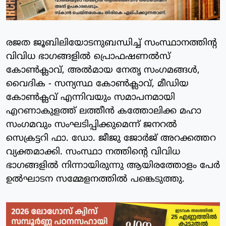
രജത ജൂബിലിയോടനുബന്ധിച്ച് സംസ്ഥാനത്തിന്റ
വിവിധ ഭാഗങ്ങളിൽ പ്രൊഫഷണൽസ്
കോൺക്ലാവ്, അൽമായ നേതൃ സംഗമങ്ങൾ,
വൈദിക - സന്യസ്ഥ കോൺക്ലാവ്, മീഡിയ
കോൺക്ലവ് എന്നിവയും സമാപനമായി
എറണാകുളത്ത്‌ ലത്തീൻ കത്തോലിക്ക മഹാ
സംഗമവും സംഘടിപ്പിക്കുമെന്ന് ജനറൽ
സെക്രട്ടറി ഫാ. ഡോ. ജീജു ജോർജ് അറക്കത്തറ
വ്യക്തമാക്കി. സംസ്ഥാ നത്തിന്റെ വിവിധ
ഭാഗങ്ങളിൽ നിന്നായിരുന്നു ആയിരത്തോളം പേർ
ഉൽഘാടന സമ്മേളനത്തിൽ പങ്കെടുത്തു.