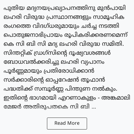
പുതിയ മദ്യനയപ്രഖ്യാപനത്തിനു മുൻപായി
ലഹരി വിരുദ്ധ പ്രസ്ഥാനങ്ങളും സാമൂഹിക
രംഗത്തെ വിദഗ്ധരുമായും ചർച്ച നടത്തി
പൊതുജനാഭിപ്രായം രൂപികരിക്കരണമെന്ന്
കെ സി ബി സി മദ്യ ലഹരി വിരുദ്ധ സമിതി.
സിന്തറ്റിക് ഡ്രഗ്സിൻ്റെ ദൂഷ്യവശങ്ങൾ
ബോധവൽക്കരിച്ചു ലഹരി വ്യപാനം
പൂർണ്ണമായും പ്രതിരോധിക്കാൻ
സർക്കാരിൻ്റെ ഓപ്പറേഷൻ തൂഫാൻ
പദ്ധതിക്ക് സമ്പൂർണ്ണ പിന്തുണ നൽകും.
ഇതിൻ്റെ ഭാഗമായി എറണാകുളം - അങ്കമാലി
മേജർ അതിരൂപതകെ സി ബി ...
Read More