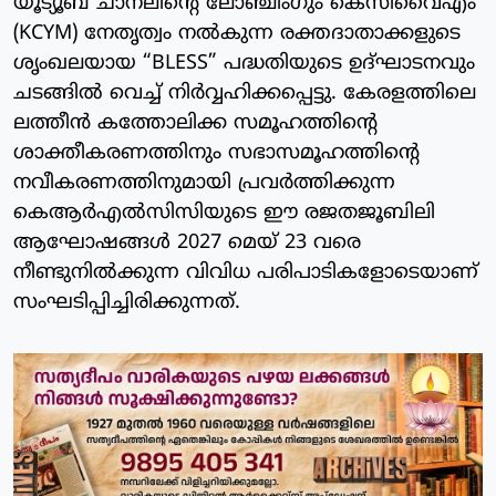
യൂട്യൂബ് ചാനലിന്റെ ലോഞ്ചിംഗും കെസിവൈഎം
(KCYM) നേതൃത്വം നൽകുന്ന രക്തദാതാക്കളുടെ
ശൃംഖലയായ “BLESS” പദ്ധതിയുടെ ഉദ്ഘാടനവും
ചടങ്ങിൽ വെച്ച് നിർവ്വഹിക്കപ്പെട്ടു. കേരളത്തിലെ
ലത്തീൻ കത്തോലിക്ക സമൂഹത്തിന്റെ
ശാക്തീകരണത്തിനും സഭാസമൂഹത്തിന്റെ
നവീകരണത്തിനുമായി പ്രവർത്തിക്കുന്ന
കെആർഎൽസിസിയുടെ ഈ രജതജൂബിലി
ആഘോഷങ്ങൾ 2027 മെയ് 23 വരെ
നീണ്ടുനിൽക്കുന്ന വിവിധ പരിപാടികളോടെയാണ്
സംഘടിപ്പിച്ചിരിക്കുന്നത്.