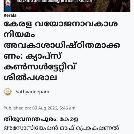
Kerala
കേരള വയോജനാവകാശ
നിയമം
അവകാശാധിഷ്ഠിതമാക്ക
ണം: ക്യാപ്സ്
കൺസൾട്ടേറ്റീവ്
ശിൽപശാല
Sathyadeepam
Published on
:
03 Aug 2026, 5:46 am
തിരുവനന്തപുരം
: കേരള
അസോസിയേഷൻ ഓഫ് പ്രൊഫഷണൽ