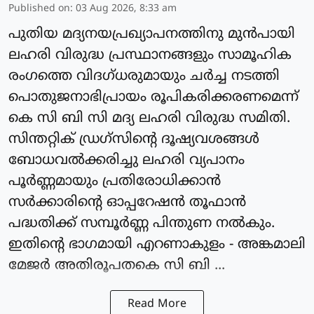
Published on
:
03 Aug 2026, 8:33 am
പുതിയ മദ്യനയപ്രഖ്യാപനത്തിനു മുൻപായി
ലഹരി വിരുദ്ധ പ്രസ്ഥാനങ്ങളും സാമൂഹിക
രംഗത്തെ വിദഗ്ധരുമായും ചർച്ച നടത്തി
പൊതുജനാഭിപ്രായം രൂപികരിക്കരണമെന്ന്
കെ സി ബി സി മദ്യ ലഹരി വിരുദ്ധ സമിതി.
സിന്തറ്റിക് ഡ്രഗ്സിൻ്റെ ദൂഷ്യവശങ്ങൾ
ബോധവൽക്കരിച്ചു ലഹരി വ്യപാനം
പൂർണ്ണമായും പ്രതിരോധിക്കാൻ
സർക്കാരിൻ്റെ ഓപ്പറേഷൻ തൂഫാൻ
പദ്ധതിക്ക് സമ്പൂർണ്ണ പിന്തുണ നൽകും.
ഇതിൻ്റെ ഭാഗമായി എറണാകുളം - അങ്കമാലി
മേജർ അതിരൂപതകെ സി ബി ...
Read More