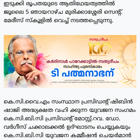
ഇടുക്കി രൂപതയുടെ ആതിഥേയത്വത്തിൽ
ജൂലൈ 5 ഞായറാഴ്ച മുരിക്കാശ്ശേരി സെന്റ്.
മേരീസ് സ്കൂളിൽ വെച്ച് നടത്തപ്പെടുന്നു.
കെ.സി.വൈ.എം സംസ്ഥാന പ്രസിഡന്റ് ഷിബിൻ
ഷാജി അദ്ധ്യക്ഷത വഹി ക്കുന്ന യുവജന സംഗമം
കെ.സി.ബി.സി പ്രസിഡന്റ് മോസ്റ്റ്.റവ. ഡോ.
വർഗീസ് ചക്കാലക്കൽ ഉദ്ഘാടനം ചെയ്യുകയും
കെ.സി.ബി.സി യുവജന കമ്മീഷൻ ചെയർമാൻ