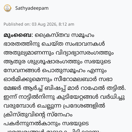
Sathyadeepam
Published on
:
03 Aug 2026, 8:12 am
മുംബൈ
: ക്രൈസ്‌തവ സമൂഹം
ഭാരതത്തിനു ചെയ്‌ത സംഭാവനകൾ
അതുല്യമാണന്നും വിദ്യാഭ്യാസരംഗത്തും
ആതുര ശുശ്രൂഷാരംഗത്തും സഭയുടെ
സേവനങ്ങൾ പൊതുസമൂഹം എന്നും
ഓർമിക്കുമെന്നും സീറോമലബാർ സഭാ
മേജർ ആർച്ച് ബിഷപ്പ് മാർ റാഫേൽ തട്ടിൽ.
ഇന്ന് നാട്ടിൽനിന്നു കുടിയേറ്റങ്ങൾ വർധിച്ചു
വരുമ്പോൾ ചെല്ലുന്ന പ്രദേശങ്ങളിൽ
ക്രിസ്തു‌വിൻ്റെ സ്നേഹം
പകർന്നുനൽകാനും സഭയുടെ