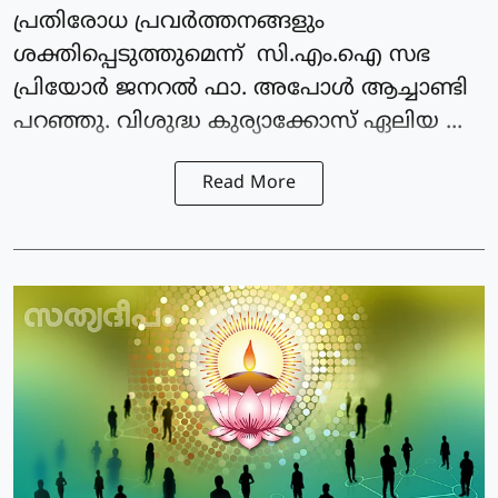
പ്രതിരോധ പ്രവർത്തനങ്ങളും
ശക്തിപ്പെടുത്തുമെന്ന് സി.എം.ഐ സഭ
പ്രിയോർ ജനറൽ ഫാ. അപോൾ ആച്ചാണ്ടി
പറഞ്ഞു. വിശുദ്ധ കുര്യാക്കോസ് ഏലിയ ...
Read More