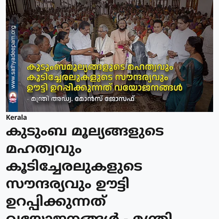
Kerala
കുടുംബ മൂല്യങ്ങളുടെ
മഹത്വവും
കൂടിച്ചേരലുകളുടെ
സൗന്ദര്യവും ഊട്ടി
ഉറപ്പിക്കുന്നത്