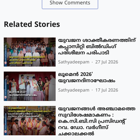
Show Comments
Related Stories
യുവജന ശാക്തീകരണത്തിന്
കപ്പാസിറ്റി ബിൽഡിംഗ്
പരിശീലന പരിപാടി
Sathyadeepam
27 Jul 2026
ലൂമെൻ 2026'
യുവജനദിനാഘോഷം
Sathyadeepam
17 Jul 2026
യുവജനങ്ങൾ അഞ്ചാമത്തെ
സുവിശേഷമാകണം :
കെ.സി.ബി.സി പ്രസിഡന്റ്‌
റവ. ഡോ. വർഗീസ്
ചക്കാലക്കൽ