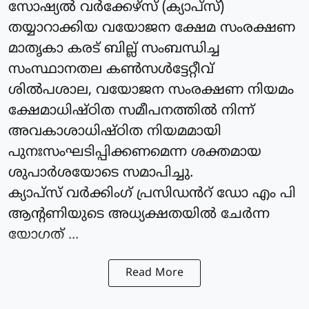
സോഷ്യൽ വർക്കേഴ്സ് (ക്യാപ്‌സ്)
തയ്യാറാക്കിയ വയോജന ക്ഷേമ സംരക്ഷണ
മാതൃകാ കരട് ബില്ല് സംബന്ധിച്ച
സംസ്ഥാനതല കൺസൾട്ടേറ്റീവ്
ശിൽപശാല, വയോജന സംരക്ഷണ നിയമം
ക്ഷേമാധിഷ്ഠിത സമീപനത്തിൽ നിന്ന്
അവകാശാധിഷ്ഠിത നിയമമായി
പുനഃസംഘടിപ്പിക്കണമെന്ന ശക്തമായ
ശുപാർശയോടെ സമാപിച്ചു.
ക്യാപ്‌സ് വർക്കിംഗ്‌ പ്രസിഡൻറ് ഡോ എം പി
ആന്റണിയുടെ അധ്യക്ഷതയിൽ ചേർന്ന
യോഗത് ...
Read More