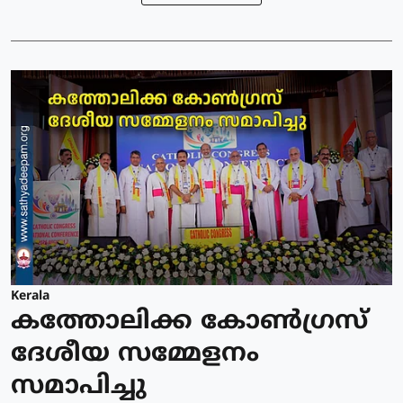
Kerala
കത്തോലിക്ക കോൺഗ്രസ്
ദേശീയ സമ്മേളനം
സമാപിച്ചു