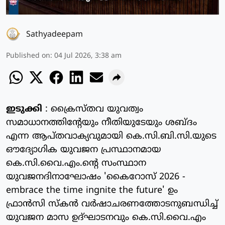
Sathyadeepam
Published on
:
04 Jul 2026, 3:38 am
ഇടുക്കി
: ക്രൈസ്തവ യുവത്വം
സമാധാനത്തിന്റേയും നീതിയുടേയും ശബ്ദം
എന്ന ആപ്തവാക്യവുമായി കെ.സി.ബി.സി.യുടെ
ഔദ്യോഗിക യുവജന പ്രസ്ഥാനമായ
കെ.സി.വൈ.എം.ന്റെ സംസ്ഥാന
യുവജനദിനാഘോഷം 'കൈറോസ് 2026 -
embrace the time ingnite the future' ഉം
ഫ്രാൻസി സ്കൻ വർഷാചരണത്തോടനുബന്ധിച്ച്
യുവജന മാസ ഉദ്ഘാടനവും കെ.സി.വൈ.എം