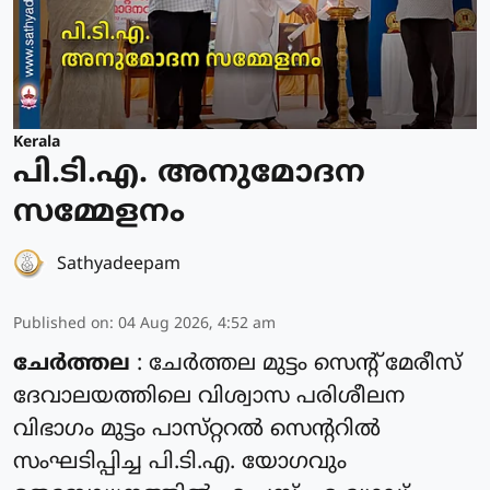
Kerala
പി.ടി.എ. അനുമോദന
സമ്മേളനം
Sathyadeepam
Published on
:
04 Aug 2026, 4:52 am
ചേർത്തല
: ചേർത്തല മുട്ടം സെൻ്റ് മേരീസ്
ദേവാലയത്തിലെ വിശ്വാസ പരിശീലന
വിഭാഗം മുട്ടം പാസ്‌റ്ററൽ സെന്ററിൽ
സംഘടിപ്പിച്ച പി.ടി.എ. യോഗവും