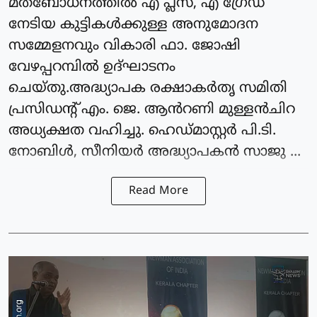
മതബോധനത്തിൽ എ പ്ലസ്, എ ഗ്രേഡ്
നേടിയ കുട്ടികൾക്കുള്ള അനുമോദന
സമ്മേളനവും വികാരി ഫാ. ജോഷി
വേഴപ്പറമ്പിൽ ഉദ്ഘാടനം
ചെയ്തു.അദ്ധ്യാപക രക്ഷാകർതൃ സമിതി
പ്രസിഡന്റ്‌ എം. ജെ. ആൻറണി മുള്ളൻചിറ
അധ്യക്ഷത വഹിച്ചു. ഹെഡ്മാസ്റ്റർ പി.ടി.
നോബിൾ, സീനിയർ അദ്ധ്യാപകൻ സാജു ...
Read More