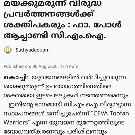
മയക്കുമരുന്ന് വിരുദ്ധ
പ്രവർത്തനങ്ങൾക്ക്
ശക്തിപകരും : ഫാ. പോൾ
ആച്ചാണ്ടി സി.എം.ഐ.
Sathyadeepam
Published on
:
06 Aug 2026, 11:19 am
കൊച്ചി
: യുവജനങ്ങളിൽ വർധിച്ചുവരുന്ന
മയക്കുമരുന്ന് ഉപയോഗത്തിനെതിരെ
ശക്തമായ ഇടപെടലുകൾ നടത്തണമെന്നും
. ഇതിന്റെ ഭാഗമായി സി.എം.ഐ വിദ്യാഭ്യാസ
സ്ഥാപനങ്ങൾ ഒന്നിച്ചുചേർന്ന് “CEVA Toofan
Warriors” എന്ന യുവജന മുന്നേറ്റത്തിലൂടെ
ബോധവത്കരണവും പരിശീലനവും