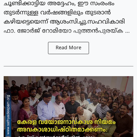
ചൂണ്ടിക്കാട്ടിയ അദ്ദേഹം, ഈ സംരംഭം
തുടർന്നുള്ള വർഷങ്ങളിലും തുടരാൻ
കഴിയട്ടെയെന്ന് ആശംസിച്ചു.സഹവികാരി
ഫാ. ജോർജ് റോമിയോ പുത്തൻപുരയ്ക ...
Read More