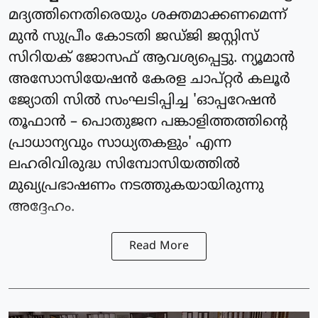
മദ്യത്തിനെതിരെയും ശക്തമാക്കണമെന്ന്
മുൻ സുപ്രീം കോടതി ജഡ്ജി ജസ്റ്റിസ്
സിറിയക് ജോസഫ് ആവശ്യപ്പെട്ടു. ന്യൂമാൻ
അസോസിയേഷൻ കേരള ചാപ്റ്റർ കലൂർ
ജ്യോതി സിൽ സംഘടിപ്പിച്ച 'ഓപ്പറേഷൻ
തൂഫാൻ – പൊതുജന പങ്കാളിത്തത്തിന്റെ
പ്രാധാന്യവും സാധ്യതകളും' എന്ന
ലഹരിവിരുദ്ധ സിമ്പോസിയത്തിൽ
മുഖ്യപ്രഭാഷണം നടത്തുകയായിരുന്നു
അദ്ദേഹം.
Read More