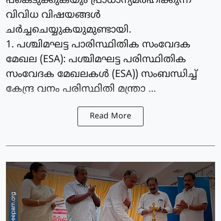
പങ്കെടുക്കുകയും പ്രാധാന്യമര്‍ഹിക്കുന്ന
വിവിധ വിഷയങ്ങള്‍
ചര്‍ച്ചചെയ്യുകയുമുണ്ടായി.
1. പശ്ചിമഘട്ട പാരിസ്ഥിതിക സംവേദക
മേഖല (ESA): പശ്ചിമഘട്ട പരിസ്ഥിതിക
സംവേദക മേഖലകള്‍ (ESA)) സംബന്ധിച്ച്
കേന്ദ്ര വനം പരിസ്ഥിതി മന്ത്രാ ...
Read More