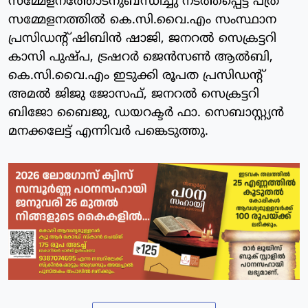
സമ്മേളനത്തോടനുബന്ധിച്ചു നടത്തപ്പെട്ട പത്ര
സമ്മേളനത്തിൽ കെ.സി.വൈ.എം സംസ്ഥാന
പ്രസിഡന്റ് ഷിബിൻ ഷാജി, ജനറൽ സെക്രട്ടറി
കാസി പുഷ്പ, ട്രഷറർ ജെൻസൺ ആൽബി,
കെ.സി.വൈ.എം ഇടുക്കി രൂപത പ്രസിഡന്റ്
അമൽ ജിജു ജോസഫ്, ജനറൽ സെക്രട്ടറി
ബിജോ ബൈജു, ഡയറക്ടർ ഫാ. സെബാസ്റ്റ്യൻ
മനക്കലേട്ട് എന്നിവർ പങ്കെടുത്തു.