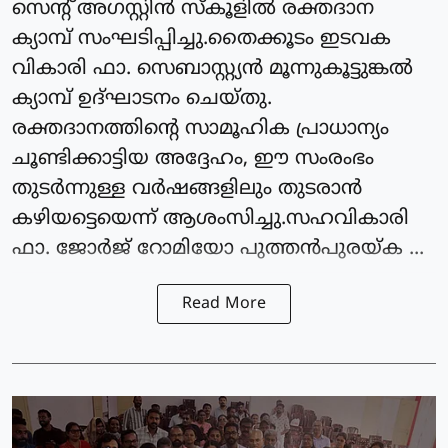
സെന്റ് അഗസ്റ്റിൻ സ്കൂളിൽ രക്തദാന
ക്യാമ്പ് സംഘടിപ്പിച്ചു.തൈക്കൂടം ഇടവക
വികാരി ഫാ. സെബാസ്റ്റ്യൻ മൂന്നുകൂട്ടുങ്കൽ
ക്യാമ്പ് ഉദ്ഘാടനം ചെയ്തു.
രക്തദാനത്തിന്റെ സാമൂഹിക പ്രാധാന്യം
ചൂണ്ടിക്കാട്ടിയ അദ്ദേഹം, ഈ സംരംഭം
തുടർന്നുള്ള വർഷങ്ങളിലും തുടരാൻ
കഴിയട്ടെയെന്ന് ആശംസിച്ചു.സഹവികാരി
ഫാ. ജോർജ് റോമിയോ പുത്തൻപുരയ്ക ...
Read More