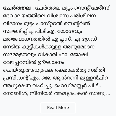
ചേർത്തല
: ചേർത്തല മുട്ടം സെൻ്റ് മേരീസ്
ദേവാലയത്തിലെ വിശ്വാസ പരിശീലന
വിഭാഗം മുട്ടം പാസ്‌റ്ററൽ സെന്ററിൽ
സംഘടിപ്പിച്ച പി.ടി.എ. യോഗവും
മതബോധനത്തിൽ എ പ്ലസ്, എ ഗ്രേഡ്
നേടിയ കുട്ടികൾക്കുള്ള അനുമോദന
സമ്മേളനവും വികാരി ഫാ. ജോഷി
വേഴപ്പറമ്പിൽ ഉദ്ഘാടനം
ചെയ്തു.അദ്ധ്യാപക രക്ഷാകർതൃ സമിതി
പ്രസിഡന്റ്‌ എം. ജെ. ആൻറണി മുള്ളൻചിറ
അധ്യക്ഷത വഹിച്ചു. ഹെഡ്മാസ്റ്റർ പി.ടി.
നോബിൾ, സീനിയർ അദ്ധ്യാപകൻ സാജു ...
Read More