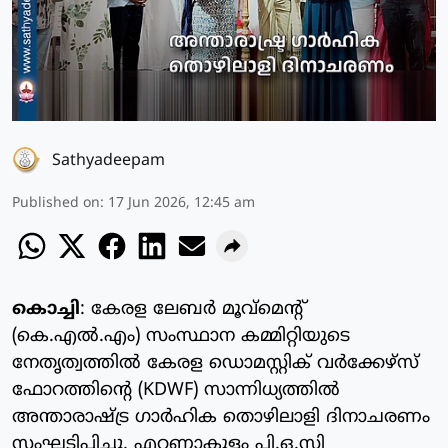
Sathyadeepam
Published on
:
17 Jun 2026, 12:45 am
കൊച്ചി
: കേരള ലേബര്‍ മൂവ്‌മെന്റ്
(കെ.എല്‍.എം) സംസ്ഥാന കമ്മിറ്റിയുടെ
നേതൃത്വത്തില്‍ കേരള ഡൊമസ്റ്റിക് വര്‍ക്കേഴ്സ്
ഫോറത്തിന്റെ (KDWF) സാന്നിധ്യത്തില്‍
അന്താരാഷ്ട്ര ഗാര്‍ഹിക തൊഴിലാളി ദിനാചരണം
സംഘടിപ്പിച്ചു. എറണാകുളം പി.ഒ.സി