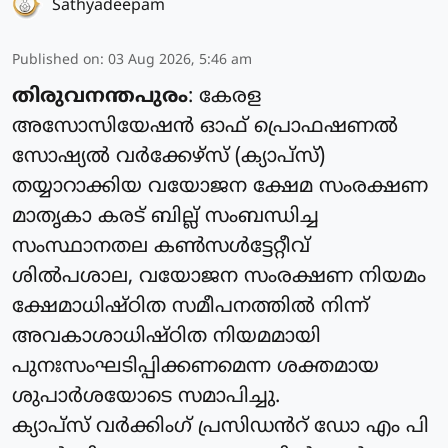
Sathyadeepam
Published on
:
03 Aug 2026, 5:46 am
തിരുവനന്തപുരം
: കേരള
അസോസിയേഷൻ ഓഫ് പ്രൊഫഷണൽ
സോഷ്യൽ വർക്കേഴ്സ് (ക്യാപ്‌സ്)
തയ്യാറാക്കിയ വയോജന ക്ഷേമ സംരക്ഷണ
മാതൃകാ കരട് ബില്ല് സംബന്ധിച്ച
സംസ്ഥാനതല കൺസൾട്ടേറ്റീവ്
ശിൽപശാല, വയോജന സംരക്ഷണ നിയമം
ക്ഷേമാധിഷ്ഠിത സമീപനത്തിൽ നിന്ന്
അവകാശാധിഷ്ഠിത നിയമമായി
പുനഃസംഘടിപ്പിക്കണമെന്ന ശക്തമായ
ശുപാർശയോടെ സമാപിച്ചു.
ക്യാപ്‌സ് വർക്കിംഗ്‌ പ്രസിഡൻറ് ഡോ എം പി