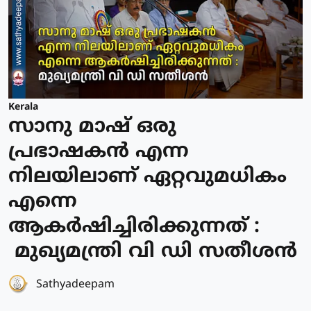
Kerala
സാനു മാഷ് ഒരു
പ്രഭാഷകൻ എന്ന
നിലയിലാണ് ഏറ്റവുമധികം
എന്നെ
ആകർഷിച്ചിരിക്കുന്നത് :
മുഖ്യമന്ത്രി വി ഡി സതീശൻ
Sathyadeepam