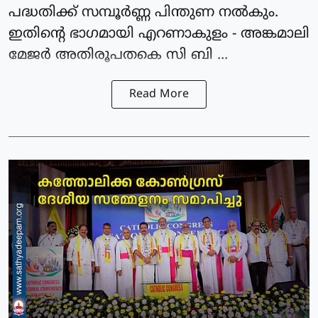
പദ്ധതിക്ക് സമ്പൂർണ്ണ പിന്തുണ നൽകും.
ഇതിൻ്റെ ഭാഗമായി എറണാകുളം - അങ്കമാലി
മേജർ അതിരൂപതകെ സി ബി ...
Read More