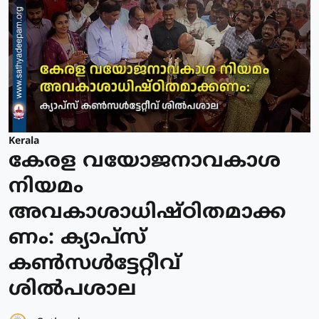
Kerala
കേരള വയോജനാവകാശ
നിയമം
അവകാശാധിഷ്ഠിതമാക്ക
ണം: ക്യാപ്സ്
കൺസൾട്ടേറ്റീവ്
ശിൽപശാല