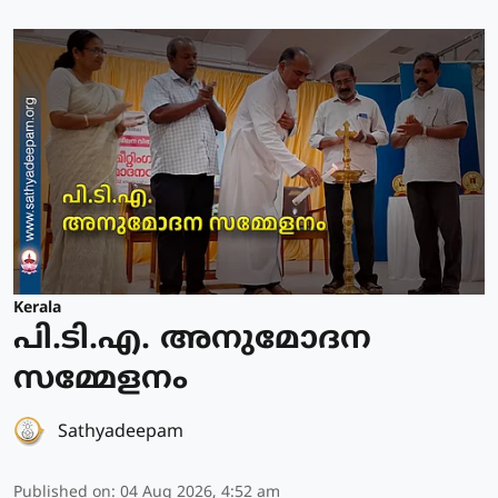
Kerala
പി.ടി.എ. അനുമോദന
സമ്മേളനം
Sathyadeepam
Published on
:
04 Aug 2026, 4:52 am