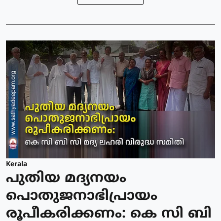
Kerala
പുതിയ മദ്യനയം
പൊതുജനാഭിപ്രായം
രൂപീകരിക്കണം: കെ സി ബി