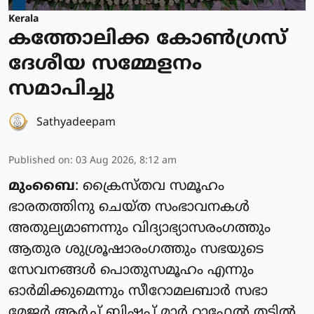
Kerala
കത്തോലിക്ക കോൺഗ്രസ്
ദേശീയ സമ്മേളനം
സമാപിച്ചു
Sathyadeepam
Published on
:
03 Aug 2026, 8:12 am
മുംബൈ
: ക്രൈസ്‌തവ സമൂഹം
ഭാരതത്തിനു ചെയ്‌ത സംഭാവനകൾ
അതുല്യമാണന്നും വിദ്യാഭ്യാസരംഗത്തും
ആതുര ശുശ്രൂഷാരംഗത്തും സഭയുടെ
സേവനങ്ങൾ പൊതുസമൂഹം എന്നും
ഓർമിക്കുമെന്നും സീറോമലബാർ സഭാ
മേജർ ആർച്ച് ബിഷപ്പ് മാർ റാഫേൽ തട്ടിൽ.