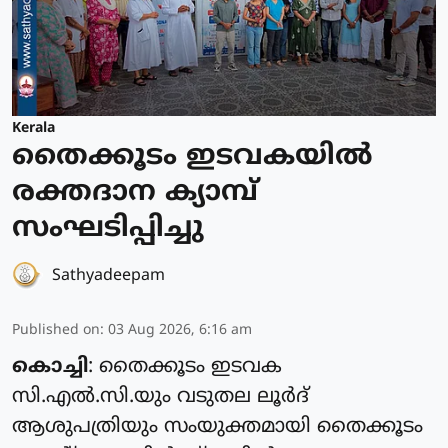
Kerala
തൈക്കൂടം ഇടവകയിൽ
രക്തദാന ക്യാമ്പ്
സംഘടിപ്പിച്ചു
Sathyadeepam
Published on
:
03 Aug 2026, 6:16 am
കൊച്ചി
: തൈക്കൂടം ഇടവക
സി.എൽ.സി.യും വടുതല ലൂർദ്
ആശുപത്രിയും സംയുക്തമായി തൈക്കൂടം