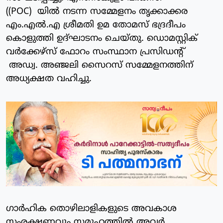
((POC) യില്‍ നടന്ന സമ്മേളനം തൃക്കാക്കര
എം.എല്‍.എ ശ്രീമതി ഉമ തോമസ് ഭദ്രദീപം
കൊളുത്തി ഉദ്ഘാടനം ചെയ്തു. ഡൊമസ്റ്റിക്
വര്‍ക്കേഴ്സ് ഫോറം സംസ്ഥാന പ്രസിഡന്റ്
അഡ്വ. അഞ്ജലി സൈറസ് സമ്മേളനത്തിന്
അധ്യക്ഷത വഹിച്ചു.
ഗാര്‍ഹിക തൊഴിലാളികളുടെ അവകാശ
സംരക്ഷണവും സമൂഹത്തില്‍ അവര്‍