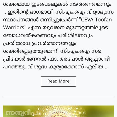
ശക്തമായ ഇടപെടലുകൾ നടത്തണമെന്നും
. ഇതിന്റെ ഭാഗമായി സി.എം.ഐ വിദ്യാഭ്യാസ
സ്ഥാപനങ്ങൾ ഒന്നിച്ചുചേർന്ന് “CEVA Toofan
Warriors” എന്ന യുവജന മുന്നേറ്റത്തിലൂടെ
ബോധവത്കരണവും പരിശീലനവും
പ്രതിരോധ പ്രവർത്തനങ്ങളും
ശക്തിപ്പെടുത്തുമെന്ന് സി.എം.ഐ സഭ
പ്രിയോർ ജനറൽ ഫാ. അപോൾ ആച്ചാണ്ടി
പറഞ്ഞു. വിശുദ്ധ കുര്യാക്കോസ് ഏലിയ ...
Read More