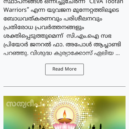
സ്ഥാപനങ്ങൾ ഒന്നിച്ചുചേർന്ന് “CEVA Toofan
Warriors” എന്ന യുവജന മുന്നേറ്റത്തിലൂടെ
ബോധവത്കരണവും പരിശീലനവും
പ്രതിരോധ പ്രവർത്തനങ്ങളും
ശക്തിപ്പെടുത്തുമെന്ന് സി.എം.ഐ സഭ
പ്രിയോർ ജനറൽ ഫാ. അപോൾ ആച്ചാണ്ടി
പറഞ്ഞു. വിശുദ്ധ കുര്യാക്കോസ് ഏലിയ ...
Read More