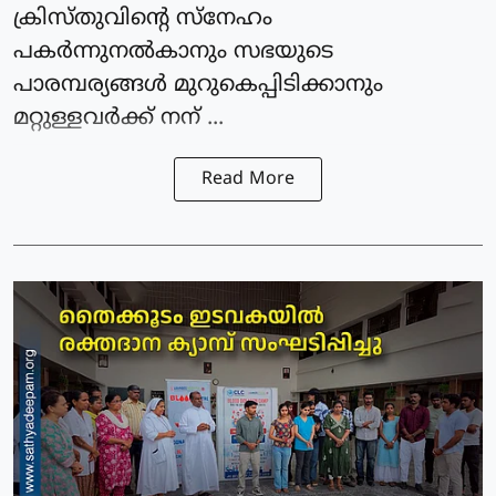
ക്രിസ്തു‌വിൻ്റെ സ്നേഹം
പകർന്നുനൽകാനും സഭയുടെ
പാരമ്പര്യങ്ങൾ മുറുകെപ്പിടിക്കാനും
മറ്റുള്ളവർക്ക് നന് ...
Read More