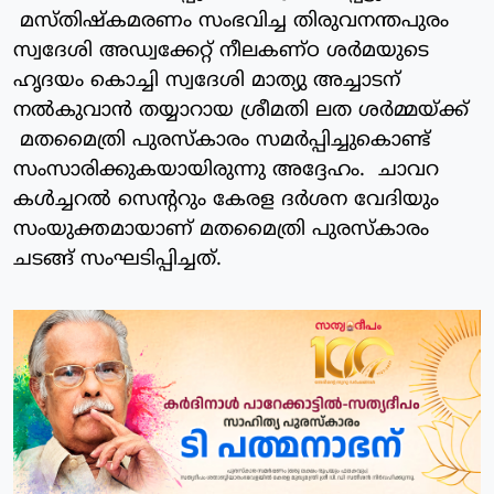
മസ്തിഷ്കമരണം സംഭവിച്ച തിരുവനന്തപുരം
സ്വദേശി അഡ്വക്കേറ്റ് നീലകണ്ഠ ശർമയുടെ
ഹൃദയം കൊച്ചി സ്വദേശി മാത്യു അച്ചാടന്
നൽകുവാൻ തയ്യാറായ ശ്രീമതി ലത ശർമ്മയ്ക്ക്
മതമൈത്രി പുരസ്കാരം സമർപ്പിച്ചുകൊണ്ട്
സംസാരിക്കുകയായിരുന്നു അദ്ദേഹം. ചാവറ
കൾച്ചറൽ സെന്ററും കേരള ദർശന വേദിയും
സംയുക്തമായാണ് മതമൈത്രി പുരസ്കാരം
ചടങ്ങ് സംഘടിപ്പിച്ചത്.