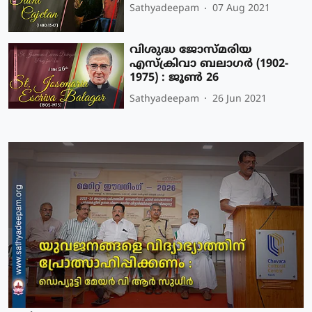
Sathyadeepam
07 Aug 2021
വിശുദ്ധ ജോസ്മരിയ
എസ്‌ക്രിവാ ബലാഗര്‍ (1902-
1975) : ജൂണ്‍ 26
Sathyadeepam
26 Jun 2021