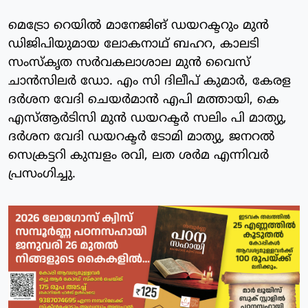
മെട്രോ റെയിൽ മാനേജിങ് ഡയറക്ടറും മുൻ
ഡിജിപിയുമായ ലോകനാഥ് ബഹറ, കാലടി
സംസ്കൃത സർവകലാശാല മുൻ വൈസ്
ചാൻസിലർ ഡോ. എം സി ദിലീപ് കുമാർ, കേരള
ദർശന വേദി ചെയർമാൻ എപി മത്തായി, കെ
എസ്ആർടിസി മുൻ ഡയറക്ടർ സലിം പി മാത്യു,
ദർശന വേദി ഡയറക്ടർ ടോമി മാത്യു, ജനറൽ
സെക്രട്ടറി കുമ്പളം രവി, ലത ശർമ എന്നിവർ
പ്രസംഗിച്ചു.