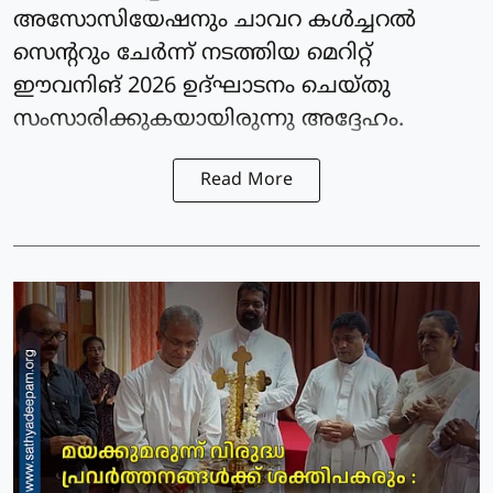
അസോസിയേഷനും ചാവറ കൾച്ചറൽ
സെന്ററും ചേർന്ന് നടത്തിയ മെറിറ്റ്
ഈവനിങ് 2026 ഉദ്ഘാടനം ചെയ്തു
സംസാരിക്കുകയായിരുന്നു അദ്ദേഹം.
Read More