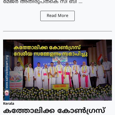
മേജർ അതിരൂപതകെ സി ബി ...
Read More
Kerala
കത്തോലിക്ക കോൺഗ്രസ്