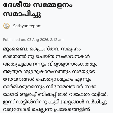
ദേശീയ സമ്മേളനം
സമാപിച്ചു
Sathyadeepam
Published on
:
03 Aug 2026, 8:12 am
മുംബൈ
: ക്രൈസ്‌തവ സമൂഹം
ഭാരതത്തിനു ചെയ്‌ത സംഭാവനകൾ
അതുല്യമാണന്നും വിദ്യാഭ്യാസരംഗത്തും
ആതുര ശുശ്രൂഷാരംഗത്തും സഭയുടെ
സേവനങ്ങൾ പൊതുസമൂഹം എന്നും
ഓർമിക്കുമെന്നും സീറോമലബാർ സഭാ
മേജർ ആർച്ച് ബിഷപ്പ് മാർ റാഫേൽ തട്ടിൽ.
ഇന്ന് നാട്ടിൽനിന്നു കുടിയേറ്റങ്ങൾ വർധിച്ചു
വരുമ്പോൾ ചെല്ലുന്ന പ്രദേശങ്ങളിൽ