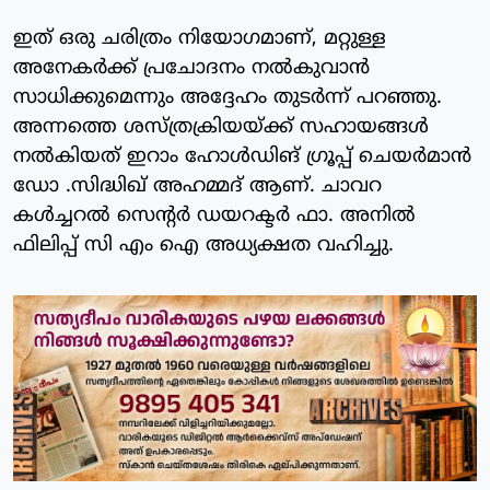
ഇത് ഒരു ചരിത്രം നിയോഗമാണ്, മറ്റുള്ള
അനേകർക്ക് പ്രചോദനം നൽകുവാൻ
സാധിക്കുമെന്നും അദ്ദേഹം തുടർന്ന് പറഞ്ഞു.
അന്നത്തെ ശസ്ത്രക്രിയയ്ക്ക് സഹായങ്ങൾ
നൽകിയത് ഇറാം ഹോൾഡിങ് ഗ്രൂപ്പ് ചെയർമാൻ
ഡോ .സിദ്ധിഖ് അഹമ്മദ് ആണ്. ചാവറ
കൾച്ചറൽ സെന്റർ ഡയറക്ടർ ഫാ. അനിൽ
ഫിലിപ്പ് സി എം ഐ അധ്യക്ഷത വഹിച്ചു.