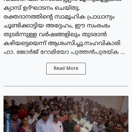
ക്യാമ്പ് ഉദ്ഘാടനം ചെയ്തു.
രക്തദാനത്തിന്റെ സാമൂഹിക പ്രാധാന്യം
ചൂണ്ടിക്കാട്ടിയ അദ്ദേഹം, ഈ സംരംഭം
തുടർന്നുള്ള വർഷങ്ങളിലും തുടരാൻ
കഴിയട്ടെയെന്ന് ആശംസിച്ചു.സഹവികാരി
ഫാ. ജോർജ് റോമിയോ പുത്തൻപുരയ്ക ...
Read More