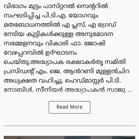
വിഭാഗം മുട്ടം പാസ്‌റ്ററൽ സെന്ററിൽ
സംഘടിപ്പിച്ച പി.ടി.എ. യോഗവും
മതബോധനത്തിൽ എ പ്ലസ്, എ ഗ്രേഡ്
നേടിയ കുട്ടികൾക്കുള്ള അനുമോദന
സമ്മേളനവും വികാരി ഫാ. ജോഷി
വേഴപ്പറമ്പിൽ ഉദ്ഘാടനം
ചെയ്തു.അദ്ധ്യാപക രക്ഷാകർതൃ സമിതി
പ്രസിഡന്റ്‌ എം. ജെ. ആൻറണി മുള്ളൻചിറ
അധ്യക്ഷത വഹിച്ചു. ഹെഡ്മാസ്റ്റർ പി.ടി.
നോബിൾ, സീനിയർ അദ്ധ്യാപകൻ സാജു ...
Read More