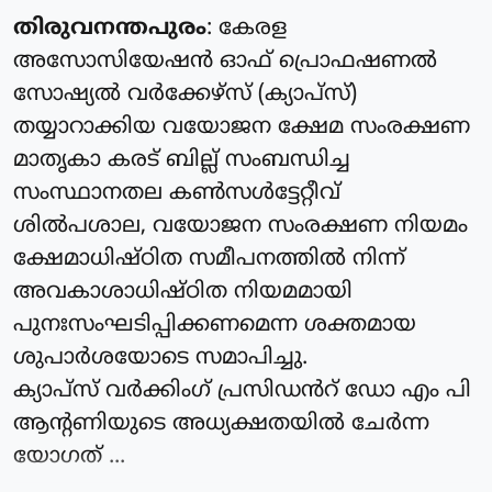
തിരുവനന്തപുരം
: കേരള
അസോസിയേഷൻ ഓഫ് പ്രൊഫഷണൽ
സോഷ്യൽ വർക്കേഴ്സ് (ക്യാപ്‌സ്)
തയ്യാറാക്കിയ വയോജന ക്ഷേമ സംരക്ഷണ
മാതൃകാ കരട് ബില്ല് സംബന്ധിച്ച
സംസ്ഥാനതല കൺസൾട്ടേറ്റീവ്
ശിൽപശാല, വയോജന സംരക്ഷണ നിയമം
ക്ഷേമാധിഷ്ഠിത സമീപനത്തിൽ നിന്ന്
അവകാശാധിഷ്ഠിത നിയമമായി
പുനഃസംഘടിപ്പിക്കണമെന്ന ശക്തമായ
ശുപാർശയോടെ സമാപിച്ചു.
ക്യാപ്‌സ് വർക്കിംഗ്‌ പ്രസിഡൻറ് ഡോ എം പി
ആന്റണിയുടെ അധ്യക്ഷതയിൽ ചേർന്ന
യോഗത് ...