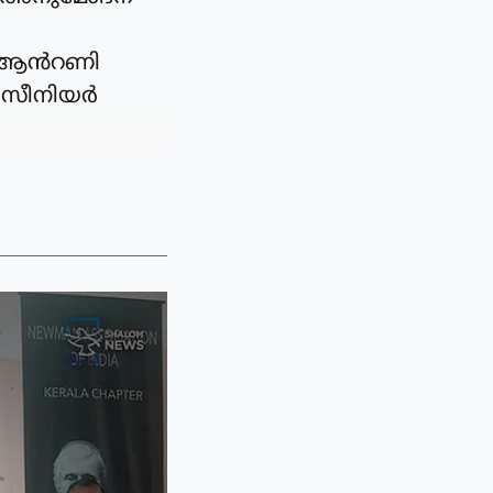
െ. ആൻറണി
, സീനിയർ