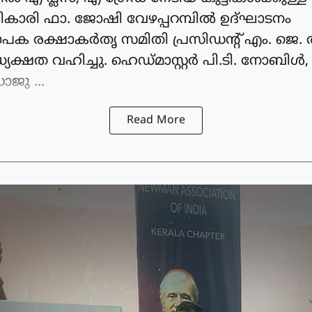
ികാരി ഫാ. ജോഷി വേഴപ്പറമ്പിൽ ഉദ്ഘാടനം
യാപക രക്ഷാകർതൃ സമിതി പ്രസിഡന്റ്‌ എം. ജ
യക്ഷത വഹിച്ചു. ഹെഡ്മാസ്റ്റർ പി.ടി. നോബിൾ
ജു ...
Read More