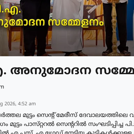
.എ. അനുമോദന സമ്മ
am
g 2026, 4:52 am
ർത്തല മുട്ടം സെൻ്റ് മേരീസ് ദേവാലയത്തിലെ 
 മുട്ടം പാസ്‌റ്ററൽ സെന്ററിൽ സംഘടിപ്പിച്ച 
എ പ്ലസ്, എ ഗ്രേഡ് നേടിയ കുട്ടികൾക്കുള