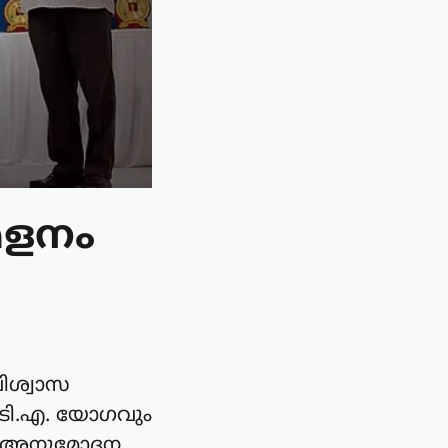
േളനം
വിശ്വാസ
പി.ടി.എ. യോഗവും
്ള അനുമോദന