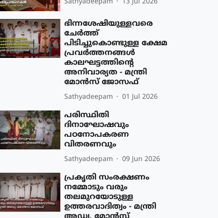
Sathyadeepam
13 Jul 2026
ഭിന്നശേഷിയുള്ളവരെ
ചേര്‍ത്ത്
പിടിച്ചുകൊണ്ടുള്ള ക്ഷേമ
പ്രവര്‍ത്തനങ്ങള്‍
കാലഘട്ടത്തിന്റെ
അനിവാര്യത - മന്ത്രി
മോന്‍സ് ജോസഫ്
Sathyadeepam
01 Jul 2026
പരിസ്ഥിതി
ദിനാഘോഷവും
പഠനോപകരണ
വിതരണവും
Sathyadeepam
09 Jun 2026
പ്രകൃതി സംരക്ഷണം
നമ്മോടും വരും
തലമുറയോടുള്ള
ഉത്തരവാദിത്വം - മന്ത്രി
അഡ്വ. മോന്‍സ്