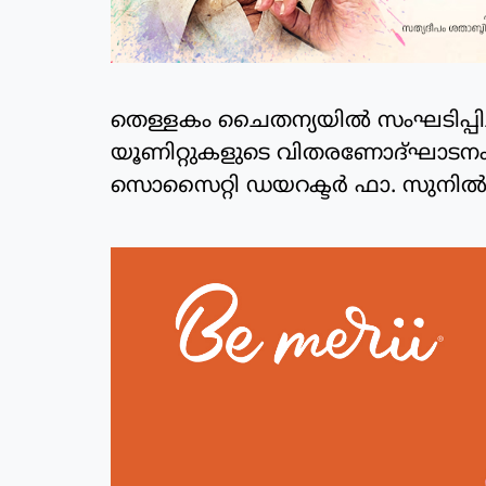
തെള്ളകം ചൈതന്യയില്‍ സംഘടിപ്പിച്
യൂണിറ്റുകളുടെ വിതരണോദ്ഘാടനം ക
സൊസൈറ്റി ഡയറക്ടര്‍ ഫാ. സുനില്‍ പെ