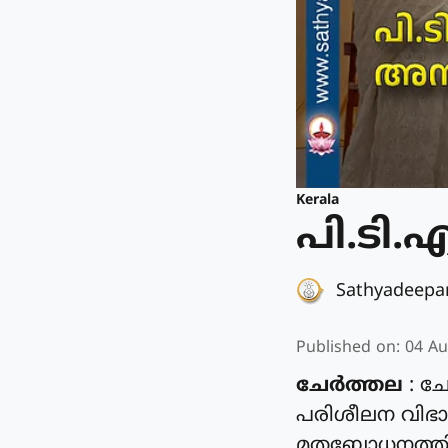
Kerala
പി.ടി
Sathyadeep
Published on
:
04 Au
ചേർത്തല
: ചേ
പരിശീലന വിഭാഗം
മതബോധനത്തിൽ 