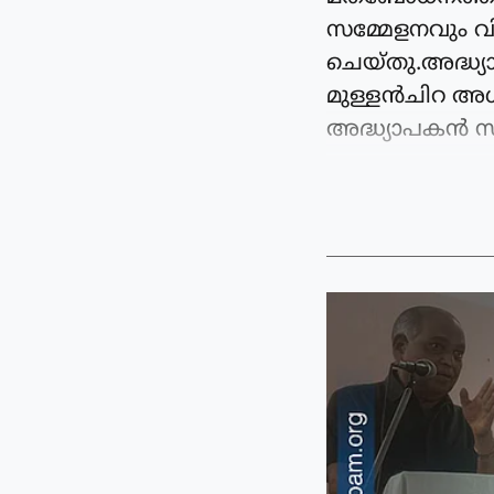
സമ്മേളനവും വ
ചെയ്തു.അദ്ധ്
മുള്ളൻചിറ അധ്
അദ്ധ്യാപകൻ സാ