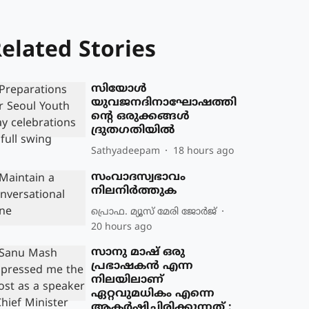
elated Stories
സിയോള്‍
യുവജനദിനാഘോഷത്തി
ന്റെ ഒരുക്കങ്ങള്‍
ദ്രുതഗതിയില്‍
Sathyadeepam
18 hours ago
സംവാദസ്വഭാവം
നിലനിർത്തുക
പ്രൊഫ. മ്യൂസ് മേരി ജോര്‍ജ്
20 hours ago
സാനു മാഷ് ഒരു
പ്രഭാഷകൻ എന്ന
നിലയിലാണ്
ഏറ്റവുമധികം എന്നെ
ആകർഷിച്ചിരിക്കുന്നത് :