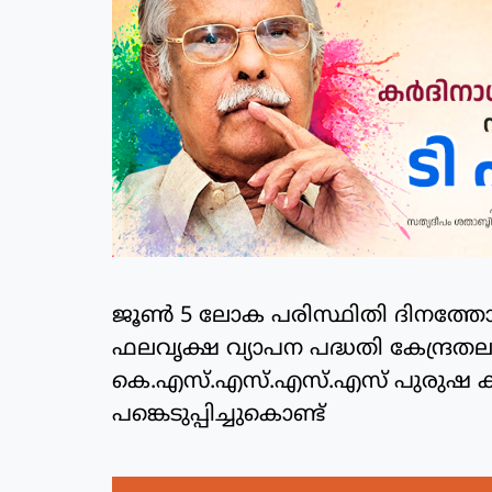
ജൂണ്‍ 5 ലോക പരിസ്ഥിതി ദിനത്തോ
ഫലവൃക്ഷ വ്യാപന പദ്ധതി കേന്ദ്രതല 
കെ.എസ്.എസ്.എസ്.എസ് പുരുഷ കര
പങ്കെടുപ്പിച്ചുകൊണ്ട്