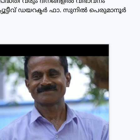
പദ്ധതി വരും ദിനങ്ങളില്‍ വിഭാവനം
ൂട്ടീവ് ഡയറക്ടര്‍ ഫാ. സുനില്‍ പെരുമാനൂര്‍