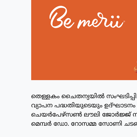
തെള്ളകം ചൈതന്യയില്‍ സംഘടിപ്പി
വ്യാപന പദ്ധതിയുടെയും ഉദ്ഘാടനം ഏറ്
ചെയര്‍പേഴ്‌സണ്‍ ലൗലി ജോര്‍ജ്ജ് നിര
മെമ്പര്‍ ഡോ. റോസമ്മ സോണി ചടങ്ങി