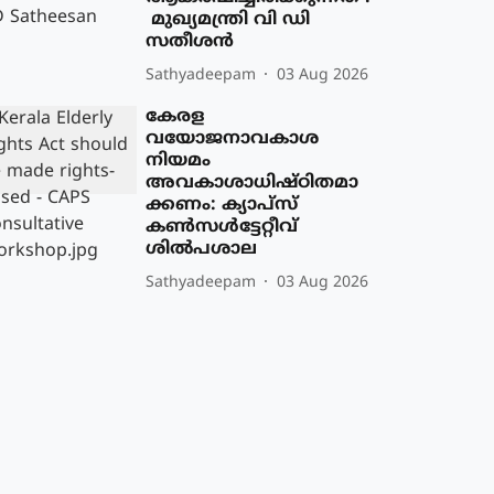
മുഖ്യമന്ത്രി വി ഡി
സതീശൻ
Sathyadeepam
03 Aug 2026
കേരള
വയോജനാവകാശ
നിയമം
അവകാശാധിഷ്ഠിതമാ
ക്കണം: ക്യാപ്സ്
കൺസൾട്ടേറ്റീവ്
ശിൽപശാല
Sathyadeepam
03 Aug 2026