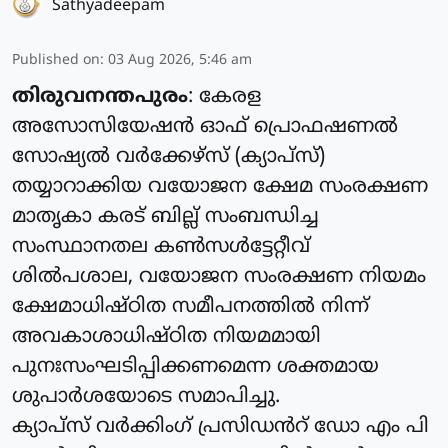
Sathyadeepam
Published on
:
03 Aug 2026, 5:46 am
തിരുവനന്തപുരം
: കേരള
അസോസിയേഷൻ ഓഫ് പ്രൊഫഷണൽ
സോഷ്യൽ വർക്കേഴ്സ് (ക്യാപ്‌സ്)
തയ്യാറാക്കിയ വയോജന ക്ഷേമ സംരക്ഷണ
മാതൃകാ കരട് ബില്ല് സംബന്ധിച്ച
സംസ്ഥാനതല കൺസൾട്ടേറ്റീവ്
ശിൽപശാല, വയോജന സംരക്ഷണ നിയമം
ക്ഷേമാധിഷ്ഠിത സമീപനത്തിൽ നിന്ന്
അവകാശാധിഷ്ഠിത നിയമമായി
പുനഃസംഘടിപ്പിക്കണമെന്ന ശക്തമായ
ശുപാർശയോടെ സമാപിച്ചു.
ക്യാപ്‌സ് വർക്കിംഗ്‌ പ്രസിഡൻറ് ഡോ എം പി