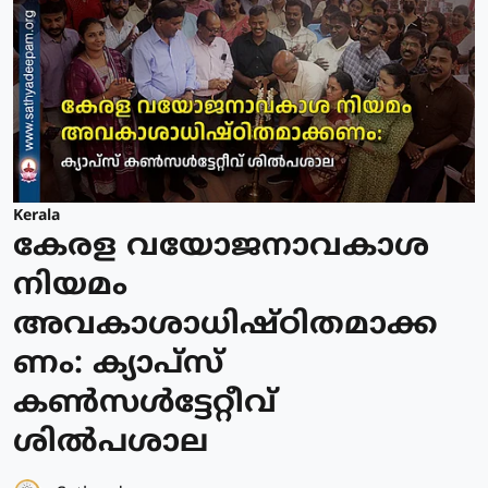
Kerala
കേരള വയോജനാവകാശ
നിയമം
അവകാശാധിഷ്ഠിതമാക്ക
ണം: ക്യാപ്സ്
കൺസൾട്ടേറ്റീവ്
ശിൽപശാല