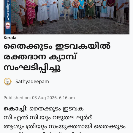
Kerala
തൈക്കൂടം ഇടവകയിൽ
രക്തദാന ക്യാമ്പ്
സംഘടിപ്പിച്ചു
Sathyadeepam
Published on
:
03 Aug 2026, 6:16 am
കൊച്ചി
: തൈക്കൂടം ഇടവക
സി.എൽ.സി.യും വടുതല ലൂർദ്
ആശുപത്രിയും സംയുക്തമായി തൈക്കൂടം