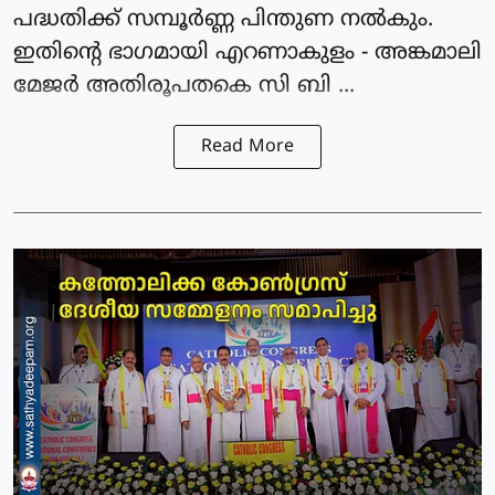
പദ്ധതിക്ക് സമ്പൂർണ്ണ പിന്തുണ നൽകും.
ഇതിൻ്റെ ഭാഗമായി എറണാകുളം - അങ്കമാലി
മേജർ അതിരൂപതകെ സി ബി ...
Read More