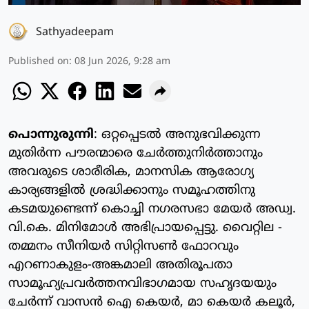
Sathyadeepam
Published on
:
08 Jun 2026, 9:28 am
പൊന്നുരുന്നി
: ഒറ്റപ്പെടൽ അനുഭവിക്കുന്ന
മുതിർന്ന പൗരന്മാരെ ചേർത്തുനിർത്താനും
അവരുടെ ശാരീരിക, മാനസിക ആരോഗ്യ
കാര്യങ്ങളിൽ ശ്രദ്ധിക്കാനും സമൂഹത്തിനു
കടമയുണ്ടെന്ന് കൊച്ചി നഗരസഭാ മേയർ അഡ്വ.
വി.കെ. മിനിമോൾ അഭിപ്രായപ്പെട്ടു. വൈറ്റില -
തമ്മനം സീനിയർ സിറ്റിസൺ ഫോറവും
എറണാകുളം-അങ്കമാലി അതിരൂപതാ
സാമൂഹ്യപ്രവർത്തനവിഭാഗമായ സഹൃദയയും
ചേർന്ന് വാസൻ ഐ കെയർ, മാ കെയർ കലൂർ,