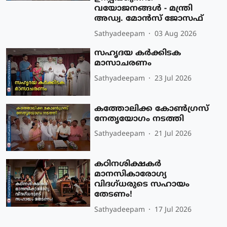
വയോജനങ്ങള്‍ - മന്ത്രി
അഡ്വ. മോന്‍സ് ജോസഫ്
Sathyadeepam
03 Aug 2026
സഹൃദയ കർക്കിടക
മാസാചരണം
Sathyadeepam
23 Jul 2026
കത്തോലിക്ക കോൺഗ്രസ്
നേതൃയോഗം നടത്തി
Sathyadeepam
21 Jul 2026
കഠിനശിക്ഷകർ
മാനസികാരോഗ്യ
വിദഗ്ധരുടെ സഹായം
തേടണം!
Sathyadeepam
17 Jul 2026