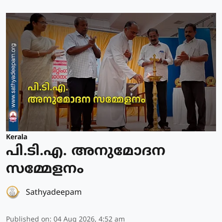
Kerala
പി.ടി.എ. അനുമോദന
സമ്മേളനം
Sathyadeepam
Published on
:
04 Aug 2026, 4:52 am