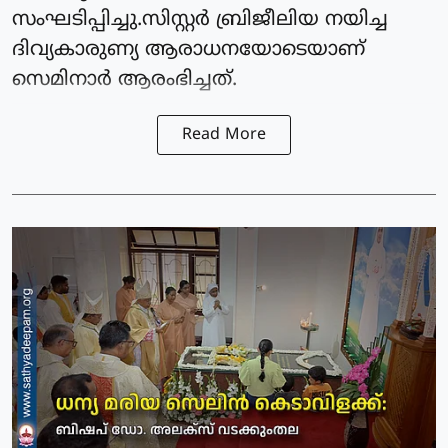
സംഘടിപ്പിച്ചു.സിസ്റ്റർ ബ്രിജീലിയ നയിച്ച
ദിവ്യകാരുണ്യ ആരാധനയോടെയാണ്
സെമിനാർ ആരംഭിച്ചത്.
Read More