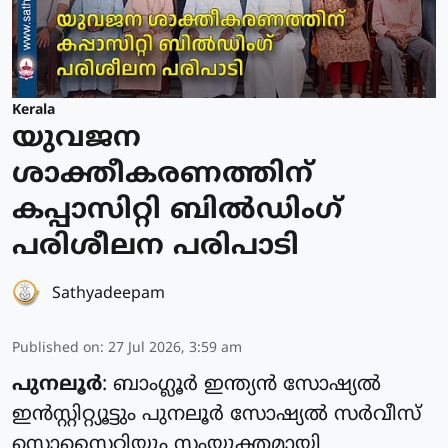
Kerala
യുവജന
ശാക്തീകരണത്തിന്
കപ്പാസിറ്റി ബിൽഡിംഗ്
പരിശീലന പരിപാടി
Sathyadeepam
Published on
:
27 Jul 2026, 3:59 am
പുനലൂർ
: ബാംഗ്ലൂർ ഇന്ത്യൻ സോഷ്യൽ
ഇൻസ്റ്റിറ്റ്യൂട്ടും പുനലൂർ സോഷ്യൽ സർവീസ്
സൊസൈറ്റിയും സംയുക്തമായി