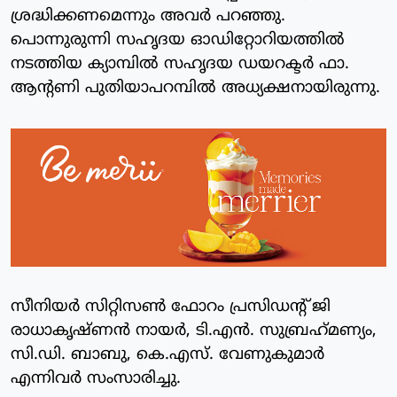
ശ്രദ്ധിക്കണമെന്നും അവർ പറഞ്ഞു.
പൊന്നുരുന്നി സഹൃദയ ഓഡിറ്റോറിയത്തിൽ
നടത്തിയ ക്യാമ്പിൽ സഹൃദയ ഡയറക്ടർ ഫാ.
ആൻ്റണി പുതിയാപറമ്പിൽ അധ്യക്ഷനായിരുന്നു.
സീനിയർ സിറ്റിസൺ ഫോറം പ്രസിഡൻ്റ് ജി
രാധാകൃഷ്ണൻ നായർ, ടി.എൻ. സുബ്രഹ്‌മണ്യം,
സി.ഡി. ബാബു, കെ.എസ്. വേണുകുമാർ
എന്നിവർ സംസാരിച്ചു.