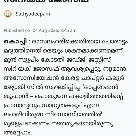
സിറിയക് ജോസഫ്
Sathyadeepam
Published on
:
04 Aug 2026, 3:46 am
കൊച്ചി
: രാസലഹരിക്കെതിരായ പോരാട്ടം
മദ്യത്തിനെതിരെയും ശക്തമാക്കണമെന്ന്
മുൻ സുപ്രീം കോടതി ജഡ്ജി ജസ്റ്റിസ്
സിറിയക് ജോസഫ് ആവശ്യപ്പെട്ടു. ന്യൂമാൻ
അസോസിയേഷൻ കേരള ചാപ്റ്റർ കലൂർ
ജ്യോതി സിൽ സംഘടിപ്പിച്ച 'ഓപ്പറേഷൻ
തൂഫാൻ – പൊതുജന പങ്കാളിത്തത്തിന്റെ
പ്രാധാന്യവും സാധ്യതകളും' എന്ന
ലഹരിവിരുദ്ധ സിമ്പോസിയത്തിൽ
മുഖ്യപ്രഭാഷണം നടത്തുകയായിരുന്നു
അദ്ദേഹം.