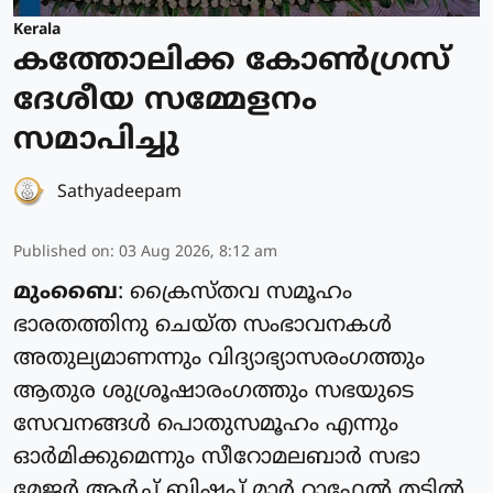
Kerala
കത്തോലിക്ക കോൺഗ്രസ്
ദേശീയ സമ്മേളനം
സമാപിച്ചു
Sathyadeepam
Published on
:
03 Aug 2026, 8:12 am
മുംബൈ
: ക്രൈസ്‌തവ സമൂഹം
ഭാരതത്തിനു ചെയ്‌ത സംഭാവനകൾ
അതുല്യമാണന്നും വിദ്യാഭ്യാസരംഗത്തും
ആതുര ശുശ്രൂഷാരംഗത്തും സഭയുടെ
സേവനങ്ങൾ പൊതുസമൂഹം എന്നും
ഓർമിക്കുമെന്നും സീറോമലബാർ സഭാ
മേജർ ആർച്ച് ബിഷപ്പ് മാർ റാഫേൽ തട്ടിൽ.