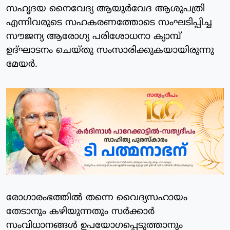
സഹൃദയ നൈവേദ്യ ആയുർവേദ ആശുപത്രി
എന്നിവരുടെ സഹകരണത്തോടെ സംഘടിപ്പിച്ച
സൗജന്യ ആരോഗ്യ പരിശോധനാ ക്യാമ്പ്
ഉദ്ഘാടനം ചെയ്തു സംസാരിക്കുകയായിരുന്നു
മേയർ.
രോഗാരംഭത്തിൽ തന്നെ വൈദ്യസഹായം
തേടാനും കഴിയുന്നതും സർക്കാർ
സംവിധാനങ്ങൾ ഉപയോഗപ്പെടുത്താനും