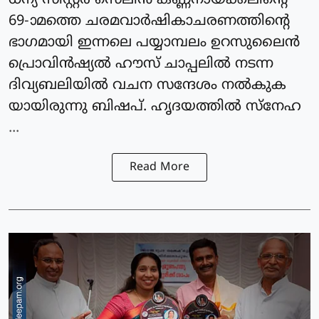
ധന്യ സിസ്റ്റർ സെലിൻ കണ്ണനായ്ക്കലിന്റെ
69-ാമത്തെ ചരമവാർഷികാചരണത്തിന്റെ
ഭാഗമായി ഇന്നലെ പയ്യാമ്പലം ഉറസുലൈൻ
പ്രൊവിൻഷ്യൽ ഹൗസ് ചാപ്പലിൽ നടന്ന
ദിവ്യബലിയിൽ വചന സന്ദേശം നൽകുക
യായിരുന്നു ബിഷപ്. ഹൃദയത്തിൽ സ്നേഹ
...
Read More