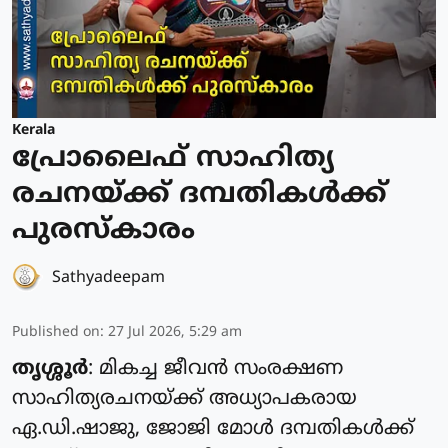
Kerala
പ്രോലൈഫ് സാഹിത്യ
രചനയ്ക്ക് ദമ്പതികൾക്ക്
പുരസ്‌കാരം
Sathyadeepam
Published on
:
27 Jul 2026, 5:29 am
തൃശ്ശൂർ
: മികച്ച ജീവൻ സംരക്ഷണ
സാഹിത്യരചനയ്ക്ക് അധ്യാപകരായ
ഏ.ഡി.ഷാജു, ജോജി മോൾ ദമ്പതികൾക്ക്