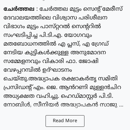
ചേർത്തല
: ചേർത്തല മുട്ടം സെൻ്റ് മേരീസ്
ദേവാലയത്തിലെ വിശ്വാസ പരിശീലന
വിഭാഗം മുട്ടം പാസ്‌റ്ററൽ സെന്ററിൽ
സംഘടിപ്പിച്ച പി.ടി.എ. യോഗവും
മതബോധനത്തിൽ എ പ്ലസ്, എ ഗ്രേഡ്
നേടിയ കുട്ടികൾക്കുള്ള അനുമോദന
സമ്മേളനവും വികാരി ഫാ. ജോഷി
വേഴപ്പറമ്പിൽ ഉദ്ഘാടനം
ചെയ്തു.അദ്ധ്യാപക രക്ഷാകർതൃ സമിതി
പ്രസിഡന്റ്‌ എം. ജെ. ആൻറണി മുള്ളൻചിറ
അധ്യക്ഷത വഹിച്ചു. ഹെഡ്മാസ്റ്റർ പി.ടി.
നോബിൾ, സീനിയർ അദ്ധ്യാപകൻ സാജു ...
Read More