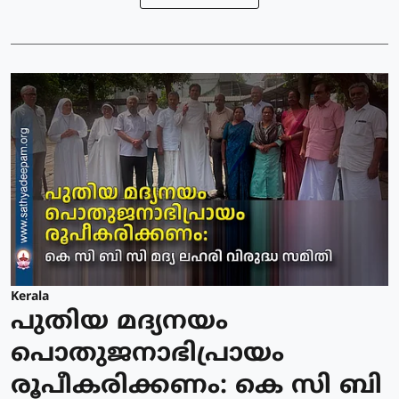
Kerala
പുതിയ മദ്യനയം
പൊതുജനാഭിപ്രായം
രൂപീകരിക്കണം: കെ സി ബി