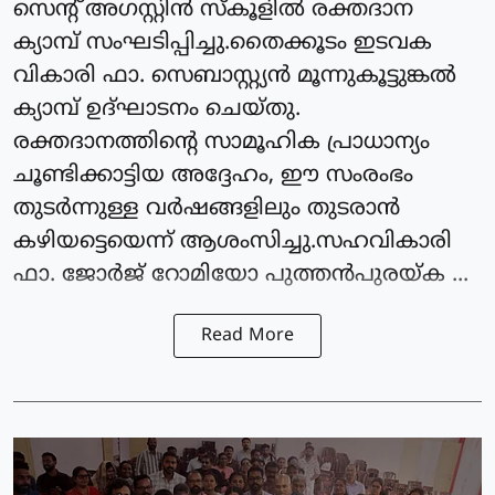
സെന്റ് അഗസ്റ്റിൻ സ്കൂളിൽ രക്തദാന
ക്യാമ്പ് സംഘടിപ്പിച്ചു.തൈക്കൂടം ഇടവക
വികാരി ഫാ. സെബാസ്റ്റ്യൻ മൂന്നുകൂട്ടുങ്കൽ
ക്യാമ്പ് ഉദ്ഘാടനം ചെയ്തു.
രക്തദാനത്തിന്റെ സാമൂഹിക പ്രാധാന്യം
ചൂണ്ടിക്കാട്ടിയ അദ്ദേഹം, ഈ സംരംഭം
തുടർന്നുള്ള വർഷങ്ങളിലും തുടരാൻ
കഴിയട്ടെയെന്ന് ആശംസിച്ചു.സഹവികാരി
ഫാ. ജോർജ് റോമിയോ പുത്തൻപുരയ്ക ...
Read More