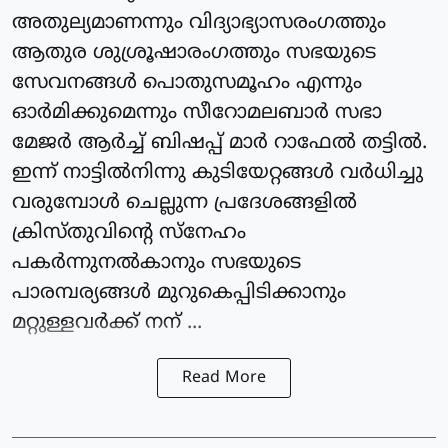
അതുല്യമാണന്നും വിദ്യാഭ്യാസരംഗത്തും
ആതുര ശുശ്രൂഷാരംഗത്തും സഭയുടെ
സേവനങ്ങൾ പൊതുസമൂഹം എന്നും
ഓർമിക്കുമെന്നും സീറോമലബാർ സഭാ
മേജർ ആർച്ച് ബിഷപ്പ് മാർ റാഫേൽ തട്ടിൽ.
ഇന്ന് നാട്ടിൽനിന്നു കുടിയേറ്റങ്ങൾ വർധിച്ചു
വരുമ്പോൾ ചെല്ലുന്ന പ്രദേശങ്ങളിൽ
ക്രിസ്തു‌വിൻ്റെ സ്നേഹം
പകർന്നുനൽകാനും സഭയുടെ
പാരമ്പര്യങ്ങൾ മുറുകെപ്പിടിക്കാനും
മറ്റുള്ളവർക്ക് നന് ...
Read More