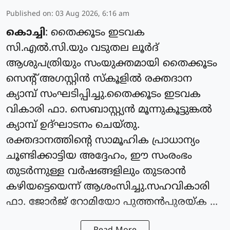
Published on
:
03 Aug 2026, 6:16 am
കൊച്ചി
: തൈക്കൂടം ഇടവക
സി.എൽ.സി.യും വടുതല ലൂർദ്
ആശുപത്രിയും സംയുക്തമായി തൈക്കൂടം
സെന്റ് അഗസ്റ്റിൻ സ്കൂളിൽ രക്തദാന
ക്യാമ്പ് സംഘടിപ്പിച്ചു.തൈക്കൂടം ഇടവക
വികാരി ഫാ. സെബാസ്റ്റ്യൻ മൂന്നുകൂട്ടുങ്കൽ
ക്യാമ്പ് ഉദ്ഘാടനം ചെയ്തു.
രക്തദാനത്തിന്റെ സാമൂഹിക പ്രാധാന്യം
ചൂണ്ടിക്കാട്ടിയ അദ്ദേഹം, ഈ സംരംഭം
തുടർന്നുള്ള വർഷങ്ങളിലും തുടരാൻ
കഴിയട്ടെയെന്ന് ആശംസിച്ചു.സഹവികാരി
ഫാ. ജോർജ് റോമിയോ പുത്തൻപുരയ്ക ...