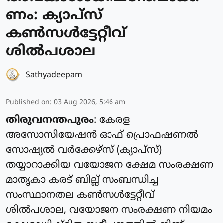
ണം: ക്യാപ്സ്
കൺസൾട്ടേറ്റീവ്
ശിൽപശാല
Sathyadeepam
Published on
:
03 Aug 2026, 5:46 am
തിരുവനന്തപുരം
: കേരള
അസോസിയേഷൻ ഓഫ് പ്രൊഫഷണൽ
സോഷ്യൽ വർക്കേഴ്സ് (ക്യാപ്‌സ്)
തയ്യാറാക്കിയ വയോജന ക്ഷേമ സംരക്ഷണ
മാതൃകാ കരട് ബില്ല് സംബന്ധിച്ച
സംസ്ഥാനതല കൺസൾട്ടേറ്റീവ്
ശിൽപശാല, വയോജന സംരക്ഷണ നിയമം