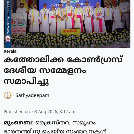
Kerala
കത്തോലിക്ക കോൺഗ്രസ്
ദേശീയ സമ്മേളനം
സമാപിച്ചു
Sathyadeepam
Published on
:
03 Aug 2026, 8:12 am
മുംബൈ
: ക്രൈസ്‌തവ സമൂഹം
ഭാരതത്തിനു ചെയ്‌ത സംഭാവനകൾ