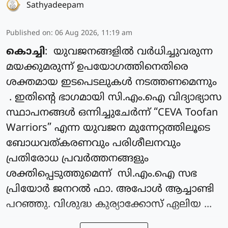
Sathyadeepam
Published on
:
06 Aug 2026, 11:19 am
കൊച്ചി
: യുവജനങ്ങളിൽ വർധിച്ചുവരുന്ന
മയക്കുമരുന്ന് ഉപയോഗത്തിനെതിരെ
ശക്തമായ ഇടപെടലുകൾ നടത്തണമെന്നും
. ഇതിന്റെ ഭാഗമായി സി.എം.ഐ വിദ്യാഭ്യാസ
സ്ഥാപനങ്ങൾ ഒന്നിച്ചുചേർന്ന് “CEVA Toofan
Warriors” എന്ന യുവജന മുന്നേറ്റത്തിലൂടെ
ബോധവത്കരണവും പരിശീലനവും
പ്രതിരോധ പ്രവർത്തനങ്ങളും
ശക്തിപ്പെടുത്തുമെന്ന് സി.എം.ഐ സഭ
പ്രിയോർ ജനറൽ ഫാ. അപോൾ ആച്ചാണ്ടി
പറഞ്ഞു. വിശുദ്ധ കുര്യാക്കോസ് ഏലിയ ...