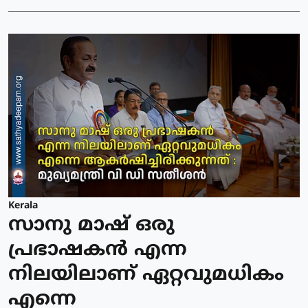
Kerala
സാനു മാഷ് ഒരു
പ്രഭാഷകൻ എന്ന
നിലയിലാണ് ഏറ്റവുമധികം
എന്നെ