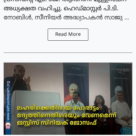
അധ്യക്ഷത വഹിച്ചു. ഹെഡ്മാസ്റ്റർ പി.ടി.
നോബിൾ, സീനിയർ അദ്ധ്യാപകൻ സാജു ...
Read More