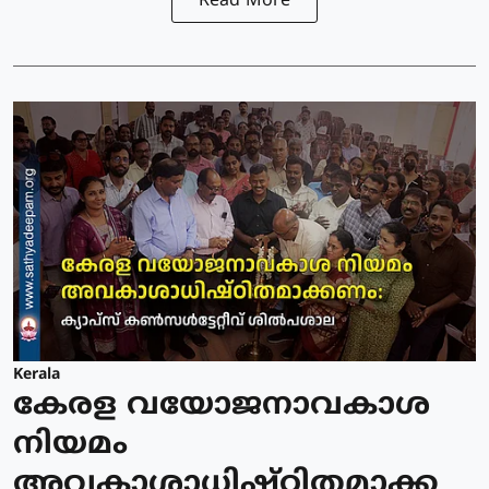
Read More
Kerala
കേരള വയോജനാവകാശ
നിയമം
അവകാശാധിഷ്ഠിതമാക്ക