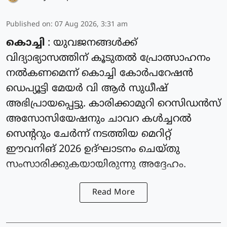
Published on
:
07 Aug 2026, 3:31 am
കൊച്ചി
: യുവജനങ്ങൾക്ക്
വിദ്യാഭ്യാസത്തിന് കൂടുതൽ പ്രോത്സാഹനം
നൽകണമെന്ന് കൊച്ചി കോർപറേഷൻ
ഡെപ്യൂട്ടി മേയർ വി ആർ സുധീഷ്
അഭിപ്രായപ്പെട്ടു. കാരിക്കാമുറി റെസിഡൻസ്
അസോസിയേഷനും ചാവറ കൾച്ചറൽ
സെന്ററും ചേർന്ന് നടത്തിയ മെറിറ്റ്
ഈവനിങ് 2026 ഉദ്ഘാടനം ചെയ്തു
സംസാരിക്കുകയായിരുന്നു അദ്ദേഹം.
Read More