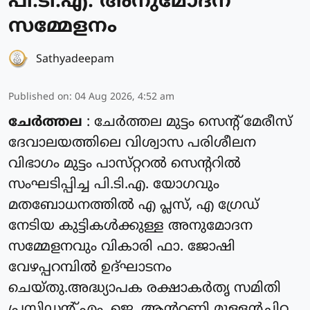
പി.ടി.എ. അനുമോദന
സമ്മേളനം
Sathyadeepam
Published on
:
04 Aug 2026, 4:52 am
ചേർത്തല
: ചേർത്തല മുട്ടം സെൻ്റ് മേരീസ്
ദേവാലയത്തിലെ വിശ്വാസ പരിശീലന
വിഭാഗം മുട്ടം പാസ്‌റ്ററൽ സെന്ററിൽ
സംഘടിപ്പിച്ച പി.ടി.എ. യോഗവും
മതബോധനത്തിൽ എ പ്ലസ്, എ ഗ്രേഡ്
നേടിയ കുട്ടികൾക്കുള്ള അനുമോദന
സമ്മേളനവും വികാരി ഫാ. ജോഷി
വേഴപ്പറമ്പിൽ ഉദ്ഘാടനം
ചെയ്തു.അദ്ധ്യാപക രക്ഷാകർതൃ സമിതി
പ്രസിഡന്റ്‌ എം. ജെ. ആൻറണി മുള്ളൻചിറ