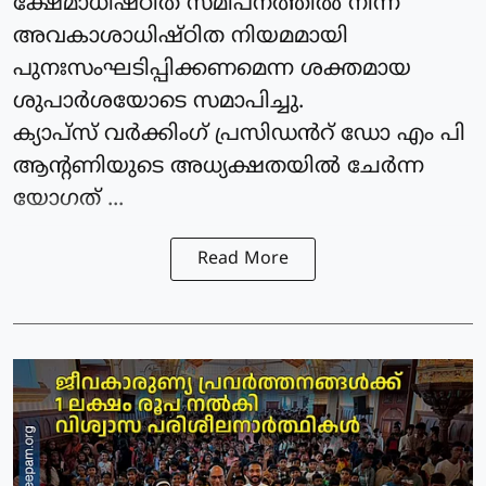
ക്ഷേമാധിഷ്ഠിത സമീപനത്തിൽ നിന്ന്
അവകാശാധിഷ്ഠിത നിയമമായി
പുനഃസംഘടിപ്പിക്കണമെന്ന ശക്തമായ
ശുപാർശയോടെ സമാപിച്ചു.
ക്യാപ്‌സ് വർക്കിംഗ്‌ പ്രസിഡൻറ് ഡോ എം പി
ആന്റണിയുടെ അധ്യക്ഷതയിൽ ചേർന്ന
യോഗത് ...
Read More