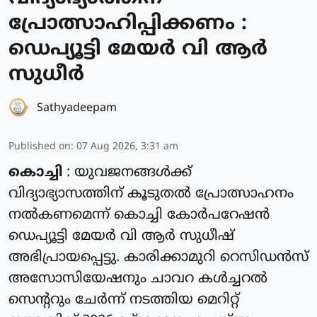
പ്രോത്സാഹിപ്പിക്കണം :
ഡെപ്യൂട്ടി മേയർ വി ആർ
സുധീർ
Sathyadeepam
Published on
:
07 Aug 2026, 3:31 am
കൊച്ചി
: യുവജനങ്ങൾക്ക്
വിദ്യാഭ്യാസത്തിന് കൂടുതൽ പ്രോത്സാഹനം
നൽകണമെന്ന് കൊച്ചി കോർപറേഷൻ
ഡെപ്യൂട്ടി മേയർ വി ആർ സുധീഷ്
അഭിപ്രായപ്പെട്ടു. കാരിക്കാമുറി റെസിഡൻസ്
അസോസിയേഷനും ചാവറ കൾച്ചറൽ
സെന്ററും ചേർന്ന് നടത്തിയ മെറിറ്റ്