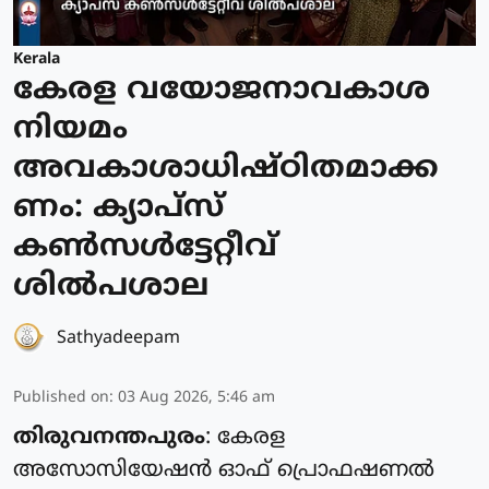
Kerala
കേരള വയോജനാവകാശ
നിയമം
അവകാശാധിഷ്ഠിതമാക്ക
ണം: ക്യാപ്സ്
കൺസൾട്ടേറ്റീവ്
ശിൽപശാല
Sathyadeepam
Published on
:
03 Aug 2026, 5:46 am
തിരുവനന്തപുരം
: കേരള
അസോസിയേഷൻ ഓഫ് പ്രൊഫഷണൽ