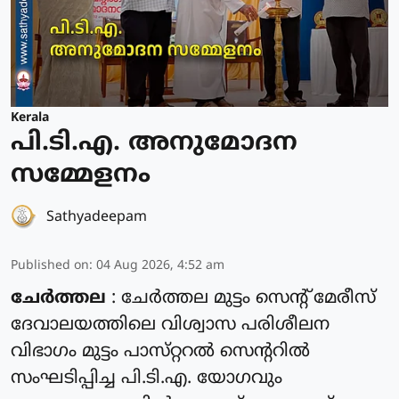
Kerala
പി.ടി.എ. അനുമോദന
സമ്മേളനം
Sathyadeepam
Published on
:
04 Aug 2026, 4:52 am
ചേർത്തല
: ചേർത്തല മുട്ടം സെൻ്റ് മേരീസ്
ദേവാലയത്തിലെ വിശ്വാസ പരിശീലന
വിഭാഗം മുട്ടം പാസ്‌റ്ററൽ സെന്ററിൽ
സംഘടിപ്പിച്ച പി.ടി.എ. യോഗവും