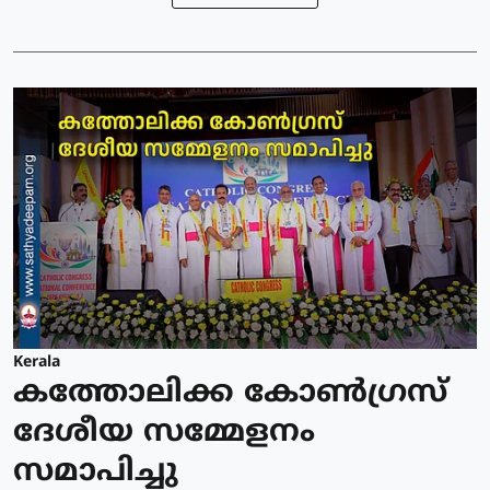
Kerala
കത്തോലിക്ക കോൺഗ്രസ്
ദേശീയ സമ്മേളനം
സമാപിച്ചു