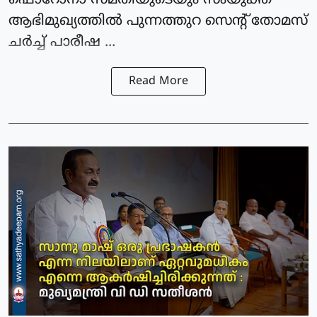
ഫൊറോനാ സമതിയുടെയും സംയുക്ത
ആഭിമുഖ്യത്തില്‍ പുന്നത്തുറ സെന്റ് തോമസ്
ചര്‍ച്ച് പാരീഷ ...
Read More