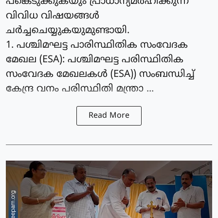
പങ്കെടുക്കുകയും പ്രാധാന്യമര്‍ഹിക്കുന്ന
വിവിധ വിഷയങ്ങള്‍
ചര്‍ച്ചചെയ്യുകയുമുണ്ടായി.
1. പശ്ചിമഘട്ട പാരിസ്ഥിതിക സംവേദക
മേഖല (ESA): പശ്ചിമഘട്ട പരിസ്ഥിതിക
സംവേദക മേഖലകള്‍ (ESA)) സംബന്ധിച്ച്
കേന്ദ്ര വനം പരിസ്ഥിതി മന്ത്രാ ...
Read More