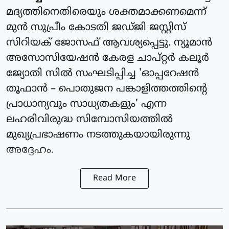
മദ്യത്തിനെതിരെയും ശക്തമാക്കണമെന്ന്
മുൻ സുപ്രീം കോടതി ജഡ്ജി ജസ്റ്റിസ്
സിറിയക് ജോസഫ് ആവശ്യപ്പെട്ടു. ന്യൂമാൻ
അസോസിയേഷൻ കേരള ചാപ്റ്റർ കലൂർ
ജ്യോതി സിൽ സംഘടിപ്പിച്ച 'ഓപ്പറേഷൻ
തൂഫാൻ – പൊതുജന പങ്കാളിത്തത്തിന്റെ
പ്രാധാന്യവും സാധ്യതകളും' എന്ന
ലഹരിവിരുദ്ധ സിമ്പോസിയത്തിൽ
മുഖ്യപ്രഭാഷണം നടത്തുകയായിരുന്നു
അദ്ദേഹം.
Read More