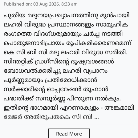
Published on
:
03 Aug 2026, 8:33 am
പുതിയ മദ്യനയപ്രഖ്യാപനത്തിനു മുൻപായി
ലഹരി വിരുദ്ധ പ്രസ്ഥാനങ്ങളും സാമൂഹിക
രംഗത്തെ വിദഗ്ധരുമായും ചർച്ച നടത്തി
പൊതുജനാഭിപ്രായം രൂപികരിക്കരണമെന്ന്
കെ സി ബി സി മദ്യ ലഹരി വിരുദ്ധ സമിതി.
സിന്തറ്റിക് ഡ്രഗ്സിൻ്റെ ദൂഷ്യവശങ്ങൾ
ബോധവൽക്കരിച്ചു ലഹരി വ്യപാനം
പൂർണ്ണമായും പ്രതിരോധിക്കാൻ
സർക്കാരിൻ്റെ ഓപ്പറേഷൻ തൂഫാൻ
പദ്ധതിക്ക് സമ്പൂർണ്ണ പിന്തുണ നൽകും.
ഇതിൻ്റെ ഭാഗമായി എറണാകുളം - അങ്കമാലി
മേജർ അതിരൂപതകെ സി ബി ...
Read More