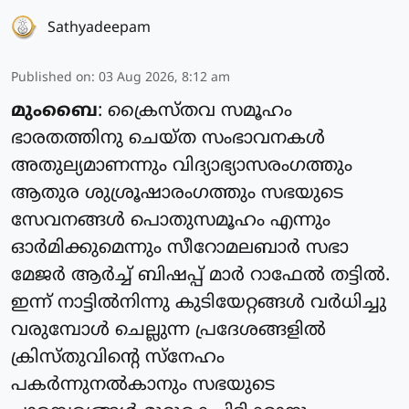
Sathyadeepam
Published on
:
03 Aug 2026, 8:12 am
മുംബൈ
: ക്രൈസ്‌തവ സമൂഹം
ഭാരതത്തിനു ചെയ്‌ത സംഭാവനകൾ
അതുല്യമാണന്നും വിദ്യാഭ്യാസരംഗത്തും
ആതുര ശുശ്രൂഷാരംഗത്തും സഭയുടെ
സേവനങ്ങൾ പൊതുസമൂഹം എന്നും
ഓർമിക്കുമെന്നും സീറോമലബാർ സഭാ
മേജർ ആർച്ച് ബിഷപ്പ് മാർ റാഫേൽ തട്ടിൽ.
ഇന്ന് നാട്ടിൽനിന്നു കുടിയേറ്റങ്ങൾ വർധിച്ചു
വരുമ്പോൾ ചെല്ലുന്ന പ്രദേശങ്ങളിൽ
ക്രിസ്തു‌വിൻ്റെ സ്നേഹം
പകർന്നുനൽകാനും സഭയുടെ