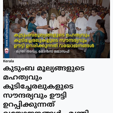
Kerala
കുടുംബ മൂല്യങ്ങളുടെ
മഹത്വവും
കൂടിച്ചേരലുകളുടെ
സൗന്ദര്യവും ഊട്ടി
ഉറപ്പിക്കുന്നത്