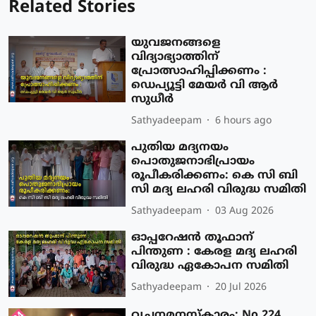
Related Stories
യുവജനങ്ങളെ
വിദ്യാഭ്യാത്തിന്
പ്രോത്സാഹിപ്പിക്കണം :
ഡെപ്യൂട്ടി മേയർ വി ആർ
സുധീർ
Sathyadeepam
6 hours ago
പുതിയ മദ്യനയം
പൊതുജനാഭിപ്രായം
രൂപീകരിക്കണം: കെ സി ബി
സി മദ്യ ലഹരി വിരുദ്ധ സമിതി
Sathyadeepam
03 Aug 2026
ഓപ്പറേഷൻ തൂഫാന്
പിന്തുണ : കേരള മദ്യ ലഹരി
വിരുദ്ധ ഏകോപന സമിതി
Sathyadeepam
20 Jul 2026
വചനമനസ്‌കാരം: No.224