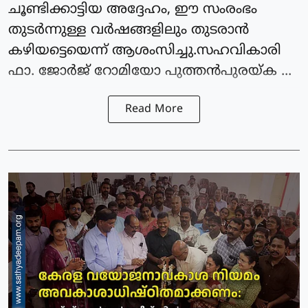
ചൂണ്ടിക്കാട്ടിയ അദ്ദേഹം, ഈ സംരംഭം
തുടർന്നുള്ള വർഷങ്ങളിലും തുടരാൻ
കഴിയട്ടെയെന്ന് ആശംസിച്ചു.സഹവികാരി
ഫാ. ജോർജ് റോമിയോ പുത്തൻപുരയ്ക ...
Read More