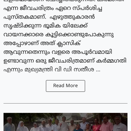
എന്ന ജീവചരിത്രം ഏറെ സ്പർശിച്ച
പുസ്തകമാണ്. എഴുത്തുകാരൻ
സൃഷ്ടിക്കുന്ന ഭൂമിക യിലേക്ക്
വായനക്കാരെ കൂട്ടിക്കൊണ്ടുപോകുന്നു
അപ്പോഴാണ് അത് ക്ലാസിക്
ആവുന്നതെന്നും വളരെ അപൂർവമായി
ഉണ്ടാവുന്ന ഒരു ജീവചരിത്രമാണ് കർമ്മഗതി
എന്നും മുഖ്യമന്ത്രി വി ഡി സതീശ ...
Read More