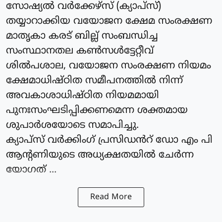
സോഷ്യൽ വർക്കേഴ്സ് (ക്യാപ്‌സ്)
തയ്യാറാക്കിയ വയോജന ക്ഷേമ സംരക്ഷണ
മാതൃകാ കരട് ബില്ല് സംബന്ധിച്ച
സംസ്ഥാനതല കൺസൾട്ടേറ്റീവ്
ശിൽപശാല, വയോജന സംരക്ഷണ നിയമം
ക്ഷേമാധിഷ്ഠിത സമീപനത്തിൽ നിന്ന്
അവകാശാധിഷ്ഠിത നിയമമായി
പുനഃസംഘടിപ്പിക്കണമെന്ന ശക്തമായ
ശുപാർശയോടെ സമാപിച്ചു.
ക്യാപ്‌സ് വർക്കിംഗ്‌ പ്രസിഡൻറ് ഡോ എം പി
ആന്റണിയുടെ അധ്യക്ഷതയിൽ ചേർന്ന
യോഗത് ...
Read More