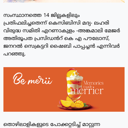
സംസ്ഥാനത്തെ 14 ജില്ലകളിലും
പ്രതിഫലിച്ചതെന്ന് കെസിബിസി മദ്യ- ലഹരി
വിരുദ്ധ സമിതി എറണാകുളം -അങ്കമാലി മേജർ
അതിരൂപത പ്രസിഡൻറ് കെ എ പൗലോസ്,
ജനറൽ സെക്രട്ടറി ഷൈബി പാപ്പച്ചൻ എന്നിവർ
പറഞ്ഞു.
തൊഴിലാളികളുടെ പോക്കറ്റടിച്ച് മാറ്റുന്ന