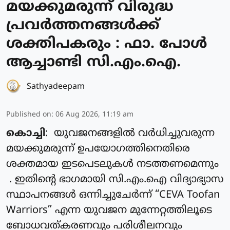
മയക്കുമരുന്ന് വിരുദ്ധ
പ്രവർത്തനങ്ങൾക്ക്
ശക്തിപകരും : ഫാ. പോൾ
ആച്ചാണ്ടി സി.എം.ഐ.
Sathyadeepam
Published on
:
06 Aug 2026, 11:19 am
കൊച്ചി
: യുവജനങ്ങളിൽ വർധിച്ചുവരുന്ന
മയക്കുമരുന്ന് ഉപയോഗത്തിനെതിരെ
ശക്തമായ ഇടപെടലുകൾ നടത്തണമെന്നും
. ഇതിന്റെ ഭാഗമായി സി.എം.ഐ വിദ്യാഭ്യാസ
സ്ഥാപനങ്ങൾ ഒന്നിച്ചുചേർന്ന് “CEVA Toofan
Warriors” എന്ന യുവജന മുന്നേറ്റത്തിലൂടെ
ബോധവത്കരണവും പരിശീലനവും