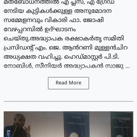
മതബോധനത്തിൽ എ പ്ലസ്, എ ഗ്രേഡ്
നേടിയ കുട്ടികൾക്കുള്ള അനുമോദന
സമ്മേളനവും വികാരി ഫാ. ജോഷി
വേഴപ്പറമ്പിൽ ഉദ്ഘാടനം
ചെയ്തു.അദ്ധ്യാപക രക്ഷാകർതൃ സമിതി
പ്രസിഡന്റ്‌ എം. ജെ. ആൻറണി മുള്ളൻചിറ
അധ്യക്ഷത വഹിച്ചു. ഹെഡ്മാസ്റ്റർ പി.ടി.
നോബിൾ, സീനിയർ അദ്ധ്യാപകൻ സാജു ...
Read More