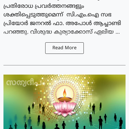
പ്രതിരോധ പ്രവർത്തനങ്ങളും
ശക്തിപ്പെടുത്തുമെന്ന് സി.എം.ഐ സഭ
പ്രിയോർ ജനറൽ ഫാ. അപോൾ ആച്ചാണ്ടി
പറഞ്ഞു. വിശുദ്ധ കുര്യാക്കോസ് ഏലിയ ...
Read More