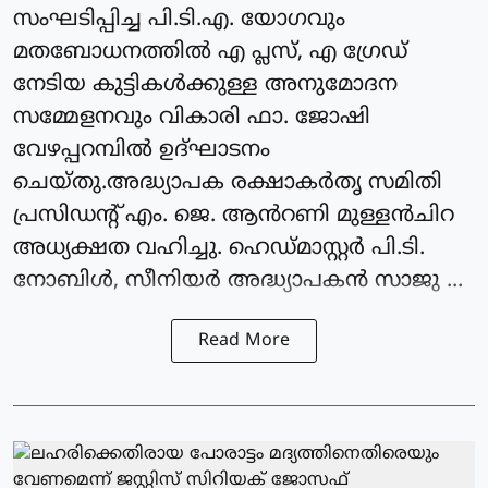
സംഘടിപ്പിച്ച പി.ടി.എ. യോഗവും
മതബോധനത്തിൽ എ പ്ലസ്, എ ഗ്രേഡ്
നേടിയ കുട്ടികൾക്കുള്ള അനുമോദന
സമ്മേളനവും വികാരി ഫാ. ജോഷി
വേഴപ്പറമ്പിൽ ഉദ്ഘാടനം
ചെയ്തു.അദ്ധ്യാപക രക്ഷാകർതൃ സമിതി
പ്രസിഡന്റ്‌ എം. ജെ. ആൻറണി മുള്ളൻചിറ
അധ്യക്ഷത വഹിച്ചു. ഹെഡ്മാസ്റ്റർ പി.ടി.
നോബിൾ, സീനിയർ അദ്ധ്യാപകൻ സാജു ...
Read More