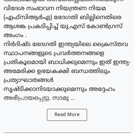
വിദേശ സംഭാവന നിയന്ത്രണ നിയമ
(എഫ്‌സിആർഎ) ഭേദഗതി ബില്ലിനെതിരെ
ആശങ്ക പ്രകടിപ്പിച്ച് യു.എസ് കോൺഗ്രസ്
അംഗം .
നിർദിഷ്ട ഭേദഗതി ഇന്ത്യയിലെ ക്രൈസ്തവ
സ്ഥാപനങ്ങളുടെ പ്രവർത്തനങ്ങളെ
പ്രതികൂലമായി ബാധിക്കുമെന്നും ഇത് ഇന്ത്യ-
അമേരിക്ക ഉഭയകക്ഷി ബന്ധത്തിലും
പ്രത്യാഘാതങ്ങൾ
സൃഷ്ടിക്കാനിടയാക്കുമെന്നും അദ്ദേഹം
അഭിപ്രായപ്പെട്ടു. സാമൂ ...
Read More