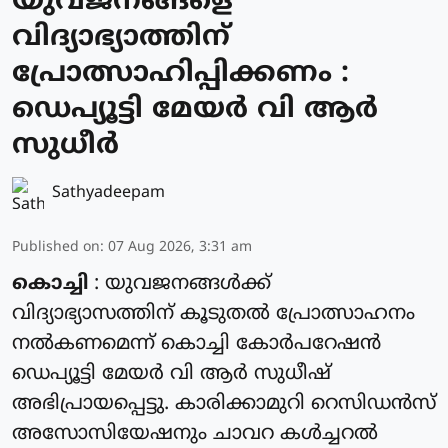
യുവജനങ്ങളെ
വിദ്യാഭ്യാത്തിന്
പ്രോത്സാഹിപ്പിക്കണം :
ഡെപ്യൂട്ടി മേയർ വി ആർ
സുധീർ
Sathyadeepam
Published on
:
07 Aug 2026, 3:31 am
കൊച്ചി
: യുവജനങ്ങൾക്ക്
വിദ്യാഭ്യാസത്തിന് കൂടുതൽ പ്രോത്സാഹനം
നൽകണമെന്ന് കൊച്ചി കോർപറേഷൻ
ഡെപ്യൂട്ടി മേയർ വി ആർ സുധീഷ്
അഭിപ്രായപ്പെട്ടു. കാരിക്കാമുറി റെസിഡൻസ്
അസോസിയേഷനും ചാവറ കൾച്ചറൽ