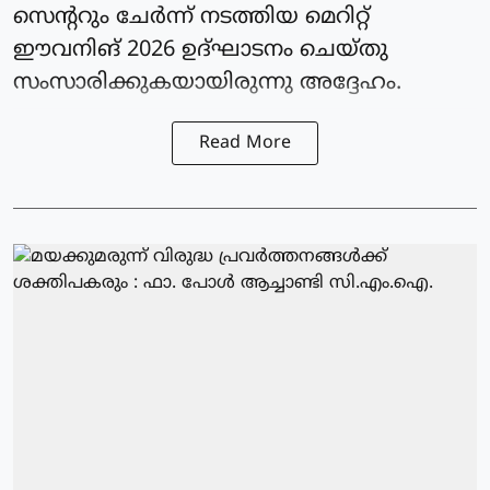
സെന്ററും ചേർന്ന് നടത്തിയ മെറിറ്റ്
ഈവനിങ് 2026 ഉദ്ഘാടനം ചെയ്തു
സംസാരിക്കുകയായിരുന്നു അദ്ദേഹം.
Read More