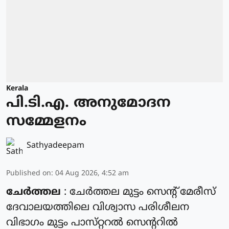
Kerala
പി.ടി.എ. അനുമോദന
സമ്മേളനം
Sathyadeepam
Published on
:
04 Aug 2026, 4:52 am
ചേർത്തല
: ചേർത്തല മുട്ടം സെൻ്റ് മേരീസ്
ദേവാലയത്തിലെ വിശ്വാസ പരിശീലന
വിഭാഗം മുട്ടം പാസ്‌റ്ററൽ സെന്ററിൽ