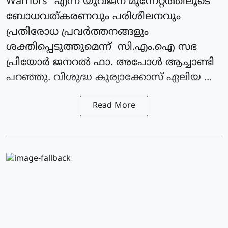
Warriors” എന്ന യുവജന മുന്നേറ്റത്തിലൂടെ
ബോധവത്കരണവും പരിശീലനവും
പ്രതിരോധ പ്രവർത്തനങ്ങളും
ശക്തിപ്പെടുത്തുമെന്ന് സി.എം.ഐ സഭ
പ്രിയോർ ജനറൽ ഫാ. അപോൾ ആച്ചാണ്ടി
പറഞ്ഞു. വിശുദ്ധ കുര്യാക്കോസ് ഏലിയ ...
Read More