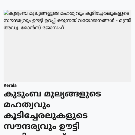
Kerala
കുടുംബ മൂല്യങ്ങളുടെ
മഹത്വവും
കൂടിച്ചേരലുകളുടെ
സൗന്ദര്യവും ഊട്ടി