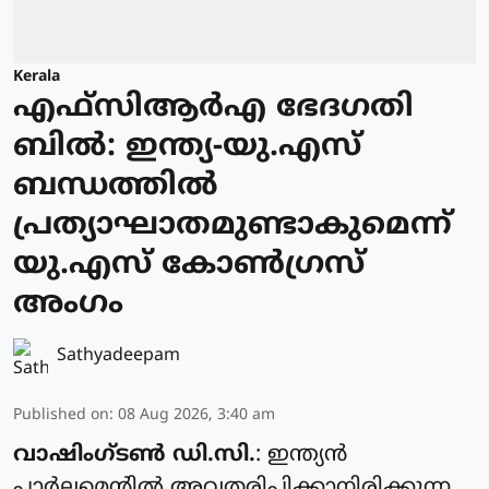
Kerala
എഫ്‌സിആർഎ ഭേദഗതി
ബിൽ: ഇന്ത്യ-യു.എസ്
ബന്ധത്തിൽ
പ്രത്യാഘാതമുണ്ടാകുമെന്ന്
യു.എസ് കോൺഗ്രസ്
അംഗം
Sathyadeepam
Published on
:
08 Aug 2026, 3:40 am
വാഷിംഗ്ടൺ ഡി.സി.
: ഇന്ത്യൻ
പാർലമെന്റിൽ അവതരിപ്പിക്കാനിരിക്കുന്ന