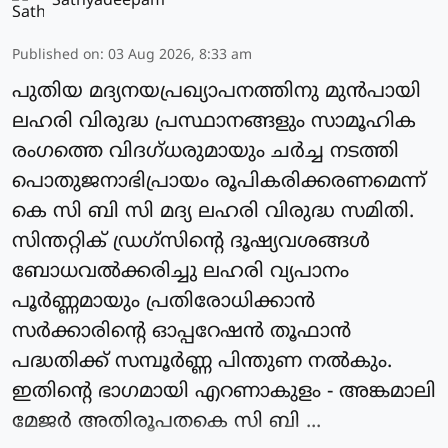
Sathyadeepam
Published on
:
03 Aug 2026, 8:33 am
പുതിയ മദ്യനയപ്രഖ്യാപനത്തിനു മുൻപായി
ലഹരി വിരുദ്ധ പ്രസ്ഥാനങ്ങളും സാമൂഹിക
രംഗത്തെ വിദഗ്ധരുമായും ചർച്ച നടത്തി
പൊതുജനാഭിപ്രായം രൂപികരിക്കരണമെന്ന്
കെ സി ബി സി മദ്യ ലഹരി വിരുദ്ധ സമിതി.
സിന്തറ്റിക് ഡ്രഗ്സിൻ്റെ ദൂഷ്യവശങ്ങൾ
ബോധവൽക്കരിച്ചു ലഹരി വ്യപാനം
പൂർണ്ണമായും പ്രതിരോധിക്കാൻ
സർക്കാരിൻ്റെ ഓപ്പറേഷൻ തൂഫാൻ
പദ്ധതിക്ക് സമ്പൂർണ്ണ പിന്തുണ നൽകും.
ഇതിൻ്റെ ഭാഗമായി എറണാകുളം - അങ്കമാലി
മേജർ അതിരൂപതകെ സി ബി ...