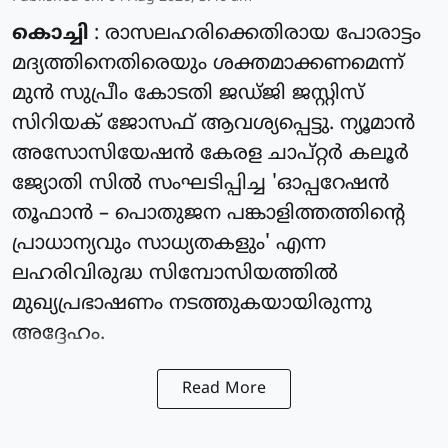
കൊച്ചി
: രാസലഹരിക്കെതിരായ പോരാട്ടം
മദ്യത്തിനെതിരെയും ശക്തമാക്കണമെന്ന്
മുൻ സുപ്രീം കോടതി ജഡ്ജി ജസ്റ്റിസ്
സിറിയക് ജോസഫ് ആവശ്യപ്പെട്ടു. ന്യൂമാൻ
അസോസിയേഷൻ കേരള ചാപ്റ്റർ കലൂർ
ജ്യോതി സിൽ സംഘടിപ്പിച്ച 'ഓപ്പറേഷൻ
തൂഫാൻ – പൊതുജന പങ്കാളിത്തത്തിന്റെ
പ്രാധാന്യവും സാധ്യതകളും' എന്ന
ലഹരിവിരുദ്ധ സിമ്പോസിയത്തിൽ
മുഖ്യപ്രഭാഷണം നടത്തുകയായിരുന്നു
അദ്ദേഹം.
Read More