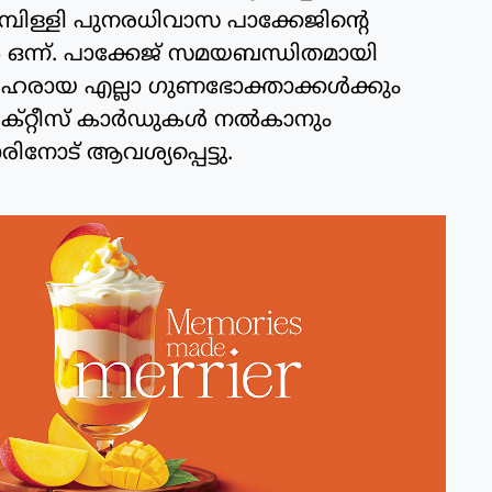
മ്പിള്ളി പുനരധിവാസ പാക്കേജിന്റെ
 ഒന്ന്. പാക്കേജ് സമയബന്ധിതമായി
ം അർഹരായ എല്ലാ ഗുണഭോക്താക്കൾക്കും
ക്റ്റീസ് കാർഡുകൾ നൽകാനും
ോട് ആവശ്യപ്പെട്ടു.