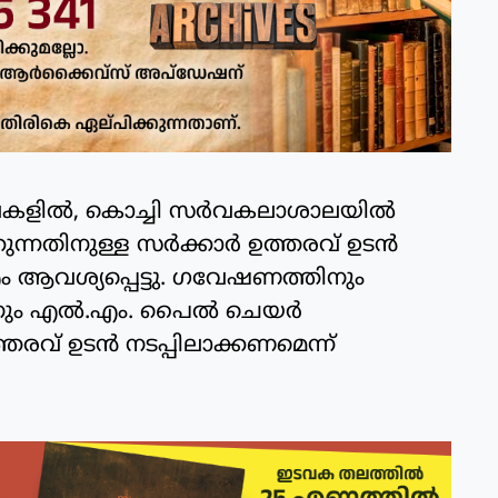
േഖലകളിൽ, കൊച്ചി സർവകലാശാലയിൽ
്നതിനുള്ള സർക്കാർ ഉത്തരവ് ഉടൻ
ം ആവശ്യപ്പെട്ടു. ഗവേഷണത്തിനും
തിനും എൽ.എം. പൈൽ ചെയർ
്തരവ് ഉടൻ നടപ്പിലാക്കണമെന്ന്