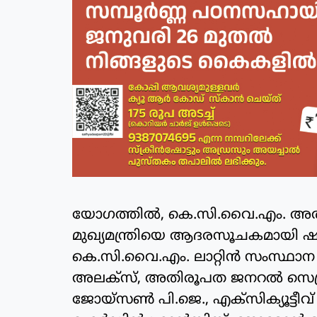
യോഗത്തിൽ, കെ.സി.വൈ.എം. അതിരൂപ
മുഖ്യമന്ത്രിയെ ആദരസൂചകമായി ഷാ
കെ.സി.വൈ.എം. ലാറ്റിൻ സംസ്ഥാന ക
അലക്സ്, അതിരൂപത ജനറൽ സെക്രട്
ജോയ്സൺ പി.ജെ., എക്സിക്യൂട്ടീവ്