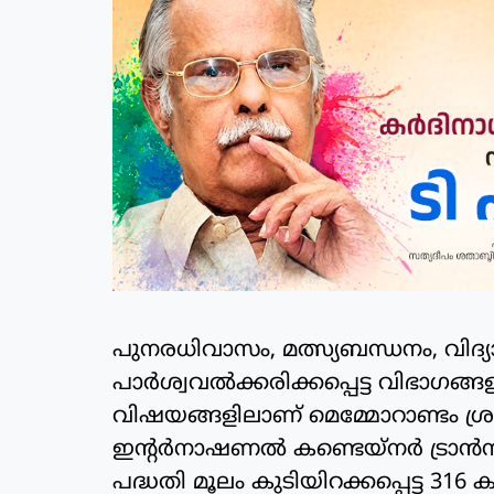
പുനരധിവാസം, മത്സ്യബന്ധനം, വിദ്
പാർശ്വവൽക്കരിക്കപ്പെട്ട വിഭാഗങ്ങ
വിഷയങ്ങളിലാണ് മെമ്മോറാണ്ടം ശ്രദ്ധ
ഇന്റർനാഷണൽ കണ്ടെയ്നർ ട്രാൻസ്ഷ
പദ്ധതി മൂലം കുടിയിറക്കപ്പെട്ട 316 