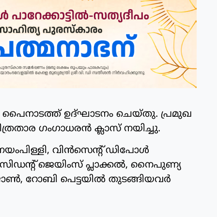
 പൈനാടത്ത് ഉദ്ഘാടനം ചെയ്തു. പ്രമുഖ
രതാര ഗംഗാധരൻ ക്ലാസ് നയിച്ചു.
യംപിള്ളി, വിൻസെന്‍റ് ഡിപോൾ
ന്റ് ജെയിംസ് പ്ലാക്കൽ, നൈപുണ്യ
ൺ, റോബി പെട്ടയിൽ തുടങ്ങിയവർ