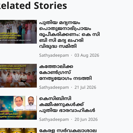
elated Stories
പുതിയ മദ്യനയം
പൊതുജനാഭിപ്രായം
രൂപീകരിക്കണം: കെ സി
ബി സി മദ്യ ലഹരി
വിരുദ്ധ സമിതി
Sathyadeepam
03 Aug 2026
കത്തോലിക്ക
കോൺഗ്രസ്
നേതൃയോഗം നടത്തി
Sathyadeepam
21 Jul 2026
കെസിബിസി
കമ്മീഷനുകള്‍ക്ക്
പുതിയ ഭാരവാഹികള്‍
Sathyadeepam
20 Jun 2026
കേരള സർവകലാശാല