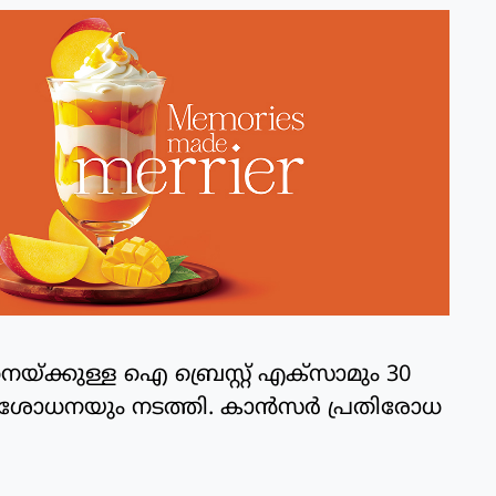
്ക്കുള്ള ഐ ബ്രെസ്റ്റ് എക്സാമും 30
പരിശോധനയും നടത്തി. കാൻസർ പ്രതിരോധ