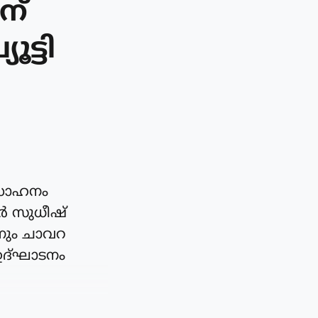
ന്
ട്ടി
്സാഹനം
ർ സുധീഷ്
നും ചാവറ
 ഉദ്ഘാടനം