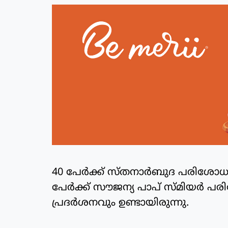
40 പേർക്ക് സ്തനാർബുദ പരിശോധനയ
പേർക്ക് സൗജന്യ പാപ് സ്മിയർ 
പ്രദർശനവും ഉണ്ടായിരുന്നു.