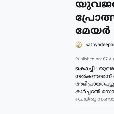
യുവജനങ
പ്രോത്സ
മേയർ 
Sathyadeep
Published on
:
07 Au
കൊച്ചി
: യുവജ
നൽകണമെന്ന് ക
അഭിപ്രായപ്പെ
കൾച്ചറൽ സെന്റ
ചെയ്തു സംസാര