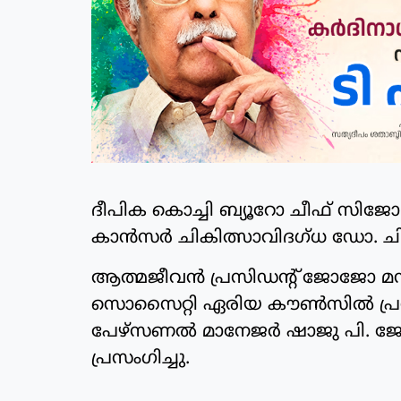
ദീപിക കൊച്ചി ബ്യൂറോ ചീഫ് സിജോ
കാൻസർ ചികിത്സാവിദഗ്ധ ഡോ. ചിത്
ആത്മജീവൻ പ്രസിഡന്‍റ് ജോജോ മന
സൊസൈറ്റി ഏരിയ കൗൺസിൽ പ്രസിഡ
പേഴ്സണൽ മാനേജർ ഷാജു പി. ജോ
പ്രസംഗിച്ചു.