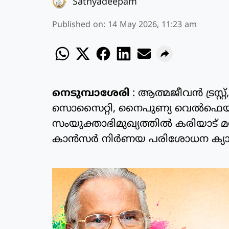
Sathyadeepam
Published on
:
14 May 2026, 11:23 am
നെടുമ്പാശേരി
: ആത്മജീവൻ ട്രസ്റ്
സൊസൈറ്റി, നൈപുണ്യ വെൽഫെയ
സംയുക്താഭിമുഖ്യത്തിൽ കരിയാട്
കാൻസർ നിർണയ പരിശോധന ക്യാന്