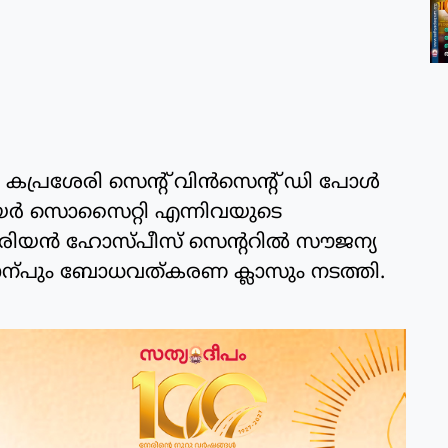
റ്, കപ്രശേരി സെന്‍റ് വിൻസെന്‍റ് ഡി പോൾ
ർ സൊസൈറ്റി എന്നിവയുടെ
 മരിയൻ ഹോസ്പീസ് സെന്‍ററിൽ സൗജന്യ
പും ബോധവത്കരണ ക്ലാസും നടത്തി.