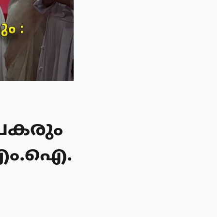
പകരും
.എം.ഐ.