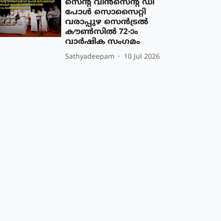
സെന്റ് വിൻസെന്റ് ഡി
പോൾ സൊസൈറ്റി
വരാപ്പുഴ സെൻട്രൽ
കൗൺസിൽ 72-ാം
വാർഷിക സംഗമം
Sathyadeepam
10 Jul 2026