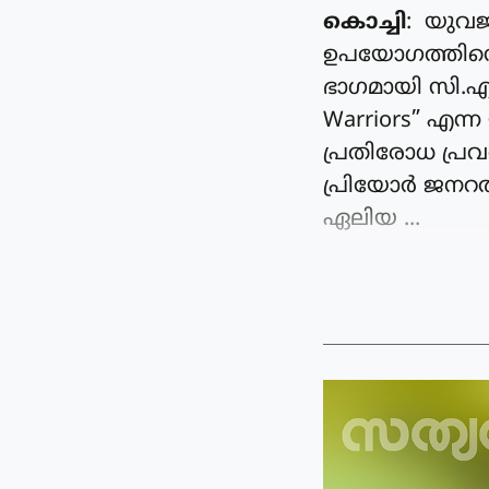
കൊച്ചി
: യുവജ
ഉപയോഗത്തിനെ
ഭാഗമായി സി.എം
Warriors” എന
പ്രതിരോധ പ്രവ
പ്രിയോർ ജനറൽ
ഏലിയ ...