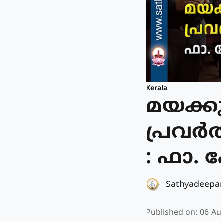
Kerala
മയക്കു
പ്രവർ
: ഫാ.
Sathyadeep
Published on
:
06 Au