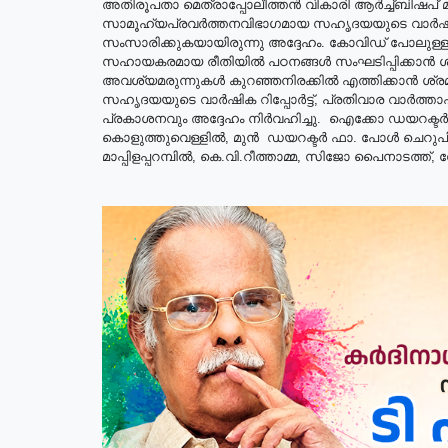
അതിരൂപതാ മെത്രാപ്പോലീത്തൻ വികാരി ആർച്ച്ബിഷപ് 
സാമൂഹ്യപ്രവർത്തനവിഭാഗമായ സഹൃദയയുടെ വാർഷ
സംസാരിക്കുകയായിരുന്നു അദ്ദേഹം. കോവിഡ് പോലുള്ള
സഹായകരമായ രീതിയിൽ പഠനങ്ങൾ സംഘടിപ്പിക്കാൻ ശ്രമ
അവശ്യമരുന്നുകൾ കുറഞ്ഞനിരക്കിൽ എത്തിക്കാൻ ശ്രമിക്കുന
സഹൃദയയുടെ വാർഷിക റിപ്പോർട്ട്, പ്രതിവാര വാർത്
പ്രകാശനവും അദ്ദേഹം നിർവഹിച്ചു. ഐക്കോ ഡയറക്ട
കൊളുത്തുവെള്ളിൽ, മുൻ ഡയറക്ടർ ഫാ. പോൾ ചെറുപി
മാപ്പിളപ്പറമ്പിൽ, കെ.വി.റീത്താമ്മ, സിജോ പൈനാടത്ത്,