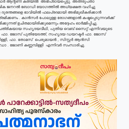
മാർ ആന്റണി കരിയിൽ അഭിപ്രായപ്പെട്ടു. അതിരൂപതാ
ിക ജനറൽ ബോഡി യോഗത്തിൽ അധ്യക്ഷത വഹിച്ചു
 ദുരന്തങ്ങളെ ഭാവിയിൽ ഫലപ്രദമായി അഭിമുഖീകരിക്കാൻ
ിക്കണം . കാൻസർ പോലുള്ള രോഗങ്ങളാൽ കഷ്ടപ്പെടുന്നവർക്ക്
്നത് ഉചിതമായിരിക്കുമെന്നും അദ്ദേഹം ഓർമ്മിപ്പിച്ചു.
താപത്രികയായ സഹൃദയവീഥി, പുതിയ വെബ് സൈറ്റ് എന്നിവയുടെ
ർ ഫാ. ജോസ് പുതിയേടത്ത്, സഹൃദയ ഡയറക്ടർ ഫാ. ജോസ്
ള്ളി, ഫാ. തോമസ് പെരുമായൻ , സിസ്റ്റർ ആൻസി
 ഡോ . ജോണി കണ്ണമ്പിള്ളി എന്നിവർ സംസാരിച്ചു.