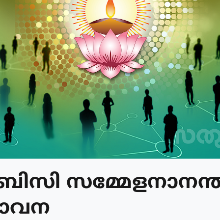
ിസി സമ്മേളനാനന്
താവന