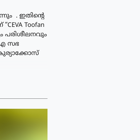
ം . ഇതിന്റെ
് “CEVA Toofan
ും പരിശീലനവും
ം.ഐ സഭ
ുര്യാക്കോസ്