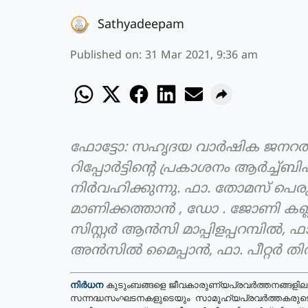
Sathyadeepam
Published on
:
31 Mar 2021, 9:36 am
ഫോട്ടോ: സഹൃദയ വാർഷിക ജന
റിപ്പോർട്ടിന്റെ പ്രകാശനം ആർച്
നിർവഹിക്കുന്നു. ഫാ. തോമസ് പെര
മാണിക്കത്താൻ , ഡോ . ജോണി കണ്ണമ
സിസ്റ്റർ ആൻസി മാപ്പിളപ്പറമ്പിൽ
അൻസിൽ മൈപ്പാൻ, ഫാ. പീറ്റർ തി
നിർധന
കുടുംബങ്ങളെ ജീവകാരുണ്യപ്രവർത്തനങ്ങളിലൂ
സന്നദ്ധസംഘടനകളുടെയും സാമൂഹ്യപ്രവർത്തകരുടെയ