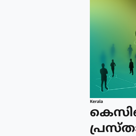
Kerala
കെസിബ
പ്രസ്