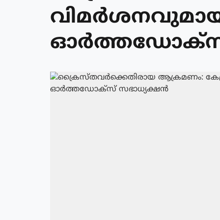
വിമര്‍ശനവുമാ
ഓര്‍ത്തഡോക്‌സ്