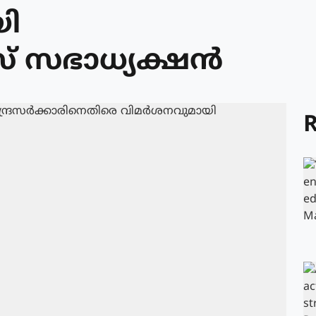
യി
 സഭാധ്യക്ഷന്‍
R