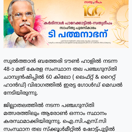
സുൽത്താൻ ബത്തേരി ടൗൺ ഹാളിൽ നടന്ന
48-ാ മത് കേരള സംസ്ഥാന തല പഞ്ചഗുസ്‌തി
ചാമ്പ്യൻഷിപ്പിൽ 60 കിലോ ( ലെഫ്റ്റ് & റൈറ്റ്
ഹാൻഡ്) വിഭാഗത്തിൽ ഇരട്ട ഗോൾഡ് മെഡൽ
നേടിയിരുന്നു.
ജില്ലാതലത്തിൽ നടന്ന പഞ്ചഗുസ്തി
മത്സരത്തിലും ആരോൺ ഒന്നാം സ്ഥാനം
കരസ്ഥമാക്കിയിരുന്നു. ഐ.സി.എസ്.സി
സംസ്ഥാന തല സ്ക്കൂൾമീറ്റിൽ ഷോട്ട്പുട്ടിൽ