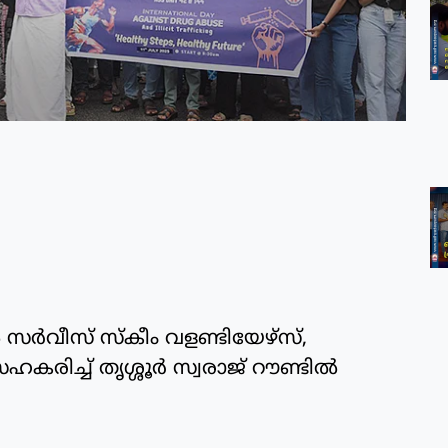
്‍വീസ് സ്‌കീം വളണ്ടിയേഴ്‌സ്,
കരിച്ച് തൃശ്ശൂര്‍ സ്വരാജ് റൗണ്ടില്‍