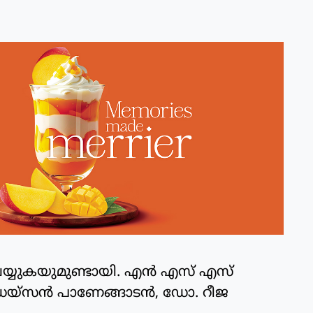
് ചെയ്യുകയുമുണ്ടായി. എന്‍ എസ് എസ്
യ്‌സന്‍ പാണേങ്ങാടന്‍, ഡോ. റീജ