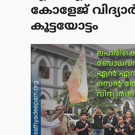
കോളേജ് വിദ്യാര
കൂട്ടയോട്ടം