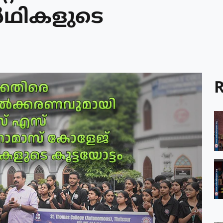
്‍ഥികളുടെ
R