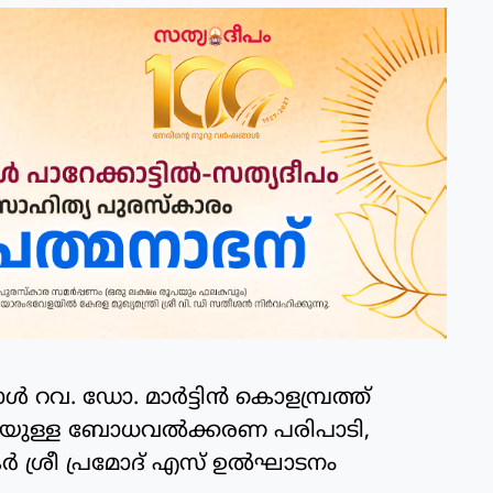
‍ റവ. ഡോ. മാര്‍ട്ടിന്‍ കൊളമ്പ്രത്ത്
െയുള്ള ബോധവല്‍ക്കരണ പരിപാടി,
ര്‍ ശ്രീ പ്രമോദ് എസ് ഉല്‍ഘാടനം