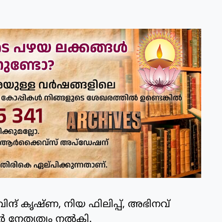
്ദ് കൃഷ്ണ, നിയ ഫിലിപ്പ്, അഭിനവ്
‍ നേതൃത്വം നല്‍കി.