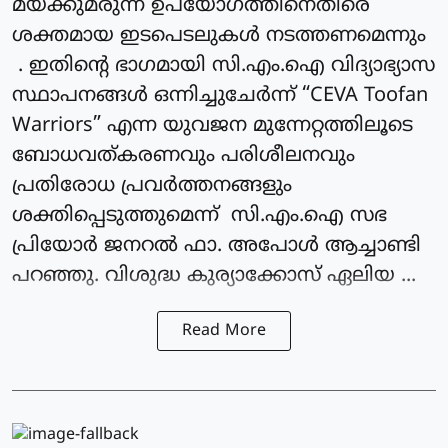
മയക്കുമരുന്ന് ഉപയോഗത്തിനെതിരെ
ശക്തമായ ഇടപെടലുകൾ നടത്തണമെന്നും
. ഇതിന്റെ ഭാഗമായി സി.എം.ഐ വിദ്യാഭ്യാസ
സ്ഥാപനങ്ങൾ ഒന്നിച്ചുചേർന്ന് “CEVA Toofan
Warriors” എന്ന യുവജന മുന്നേറ്റത്തിലൂടെ
ബോധവത്കരണവും പരിശീലനവും
പ്രതിരോധ പ്രവർത്തനങ്ങളും
ശക്തിപ്പെടുത്തുമെന്ന് സി.എം.ഐ സഭ
പ്രിയോർ ജനറൽ ഫാ. അപോൾ ആച്ചാണ്ടി
പറഞ്ഞു. വിശുദ്ധ കുര്യാക്കോസ് ഏലിയ ...
Read More