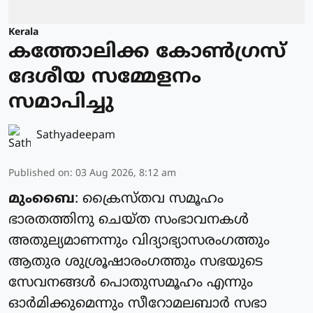
Kerala
കത്തോലിക്ക കോൺഗ്രസ്
ദേശീയ സമ്മേളനം
സമാപിച്ചു
Sathyadeepam
Published on
:
03 Aug 2026, 8:12 am
മുംബൈ
: ക്രൈസ്‌തവ സമൂഹം
ഭാരതത്തിനു ചെയ്‌ത സംഭാവനകൾ
അതുല്യമാണന്നും വിദ്യാഭ്യാസരംഗത്തും
ആതുര ശുശ്രൂഷാരംഗത്തും സഭയുടെ
സേവനങ്ങൾ പൊതുസമൂഹം എന്നും
ഓർമിക്കുമെന്നും സീറോമലബാർ സഭാ