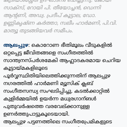
കുടിയാംശ്ശേരി ഉദ്ഘാടനം ചെയ്യുന്നു. ജോയി
സാക്‌സ്, റോയി പി. തീയോച്ചന്‍, ഡെന്നി
ആന്റണി, അഡ്വ. പ്രദീപ് കൂട്ടാല, ഡോ.
ഉണ്ണികൃഷ്ണ കര്‍ത്താ, സലീം ഹാര്‍മണി, പി.വി.
മാത്യൂ തുടങ്ങിയവര്‍ സമീപം.
ആലപ്പുഴ
: കൊറോണ ഭീതിമൂലം വീടുകളില്‍
ഒറ്റപ്പെട്ട ജീവിതങ്ങളെ സംഗീതത്തില്‍
സാന്ത്വനസ്പര്‍ശമേകി ആഹ്ലാദകരമായ ചെറിയ
കൂട്ടായ്മകളിലൂടെ
പൂര്‍വ്വസ്ഥിതിയിലെത്തിക്കുന്നതിന് ആലപ്പുഴ
നഗരത്തില്‍ ഹാര്‍മണി മ്യൂസിക് ക്ലബ്
സംഗീതസന്ധ്യ സംഘടിപ്പിച്ചു. കടല്‍ക്കാറ്റില്‍
കുളിര്‍മ്മയില്‍ ഉയര്‍ന്ന മധുരഗാന്ങള്‍
പുതുവര്‍ഷത്തെ വരവേല്ക്കാനുള്ള
ഉണര്‍ത്തുപാട്ടുകൂടെയായി.
ആലപ്പുഴ പട്ടണത്തിലെ സംഗീതപ്രേമികളുടെ