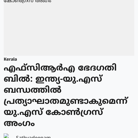
Kerala
എഫ്‌സിആർഎ ഭേദഗതി
ബിൽ: ഇന്ത്യ-യു.എസ്
ബന്ധത്തിൽ
പ്രത്യാഘാതമുണ്ടാകുമെന്ന്
യു.എസ് കോൺഗ്രസ്
അംഗം