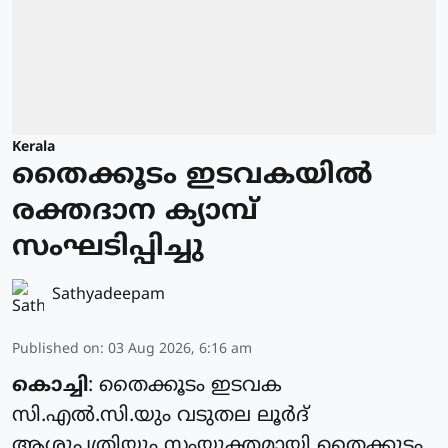
Kerala
തൈക്കൂടം ഇടവകയിൽ
രക്തദാന ക്യാമ്പ്
സംഘടിപ്പിച്ചു
Sathyadeepam
Published on
:
03 Aug 2026, 6:16 am
കൊച്ചി
: തൈക്കൂടം ഇടവക
സി.എൽ.സി.യും വടുതല ലൂർദ്
ആശുപത്രിയും സംയുക്തമായി തൈക്കൂടം