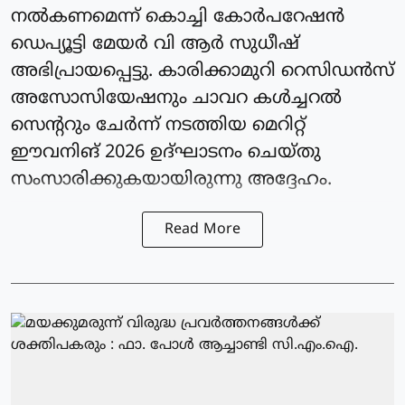
നൽകണമെന്ന് കൊച്ചി കോർപറേഷൻ
ഡെപ്യൂട്ടി മേയർ വി ആർ സുധീഷ്
അഭിപ്രായപ്പെട്ടു. കാരിക്കാമുറി റെസിഡൻസ്
അസോസിയേഷനും ചാവറ കൾച്ചറൽ
സെന്ററും ചേർന്ന് നടത്തിയ മെറിറ്റ്
ഈവനിങ് 2026 ഉദ്ഘാടനം ചെയ്തു
സംസാരിക്കുകയായിരുന്നു അദ്ദേഹം.
Read More