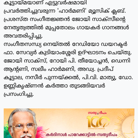
കൂട്ടായ്മയാണ് എട്ടുവര്‍ഷമായി
പ്രവര്‍ത്തിച്ചുവരുന്ന 'ഹാര്‍മണി' മ്യൂസിക് ക്ലബ്.
പ്രശസ്ത സംഗീതജ്ഞന്‍ ജോയി സാക്‌സീന്റെ
നേതൃത്വത്തില്‍ മുപ്പതോലം ഗായകര്‍ ഗാനങ്ങള്‍
അവതരിപ്പിച്ചു.
സംഗീതസന്ധ്യ നെയ്തല്‍ റേഡിയോ ഡയറക്ടര്‍
ഫാ. സേവ്യര്‍ കുടിയാംശ്ശേരി ഉദ്ഘാടനം ചെയ്തു.
ജോയി സാക്‌സ്, റോയി പി. തീയോച്ചന്‍, ഡെന്നി
ആന്റണി, സലീം ഹാര്‍മണി, അഡ്വ. പ്രദീപ്
കൂട്ടാല, നസീര്‍ പുന്നയ്ക്കല്‍, പി.വി. മാത്യു, ഡോ.
ഉണ്ണികൃഷ്ണന്‍ കര്‍ത്താ തുടങ്ങിയവര്‍
പ്രസംഗിച്ചു.