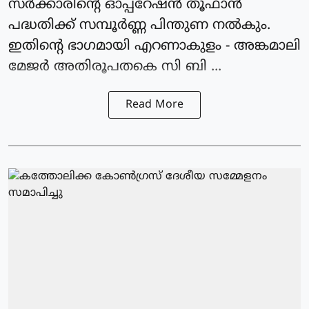
സർക്കാരിൻ്റെ ഓപ്പറേഷൻ തൂഫാൻ
പദ്ധതിക്ക് സമ്പൂർണ്ണ പിന്തുണ നൽകും.
ഇതിൻ്റെ ഭാഗമായി എറണാകുളം - അങ്കമാലി
മേജർ അതിരൂപതകെ സി ബി ...
Read More