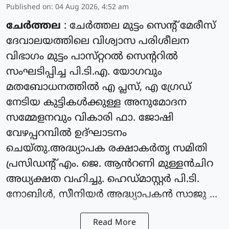
Published on
:
04 Aug 2026, 4:52 am
ചേർത്തല
: ചേർത്തല മുട്ടം സെൻ്റ് മേരീസ്
ദേവാലയത്തിലെ വിശ്വാസ പരിശീലന
വിഭാഗം മുട്ടം പാസ്‌റ്ററൽ സെന്ററിൽ
സംഘടിപ്പിച്ച പി.ടി.എ. യോഗവും
മതബോധനത്തിൽ എ പ്ലസ്, എ ഗ്രേഡ്
നേടിയ കുട്ടികൾക്കുള്ള അനുമോദന
സമ്മേളനവും വികാരി ഫാ. ജോഷി
വേഴപ്പറമ്പിൽ ഉദ്ഘാടനം
ചെയ്തു.അദ്ധ്യാപക രക്ഷാകർതൃ സമിതി
പ്രസിഡന്റ്‌ എം. ജെ. ആൻറണി മുള്ളൻചിറ
അധ്യക്ഷത വഹിച്ചു. ഹെഡ്മാസ്റ്റർ പി.ടി.
നോബിൾ, സീനിയർ അദ്ധ്യാപകൻ സാജു ...
Read More