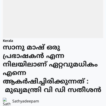
Kerala
സാനു മാഷ് ഒരു
പ്രഭാഷകൻ എന്ന
നിലയിലാണ് ഏറ്റവുമധികം
എന്നെ
ആകർഷിച്ചിരിക്കുന്നത് :
മുഖ്യമന്ത്രി വി ഡി സതീശൻ
Sathyadeepam