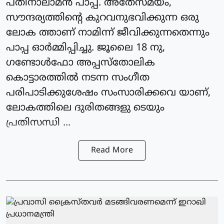
പതിനാലാമന്‍ പാപ്പ. അതേസമയം,
സൗന്ദര്യത്തിന്റെ കുറവനുഭവിക്കുന്ന ഒരു
ലോക ത്താണ് നാമിന്ന് ജീവിക്കുന്നതെന്നും
പാപ്പ ഓര്‍മ്മിപ്പിച്ചു. ജൂലൈ 18 നു,
ഗണ്ടോള്‍ഫോ അപ്പസ്‌തോലിക
കൊട്ടാരത്തില്‍ നടന്ന സംഗീത
പരിപാടിക്കുശേഷം സംസാരിക്കവെ യാണ്,
ലോകത്തിലെ ദുരിതങ്ങളു ടെയും
പ്രതിസന്ധി ...
Read More