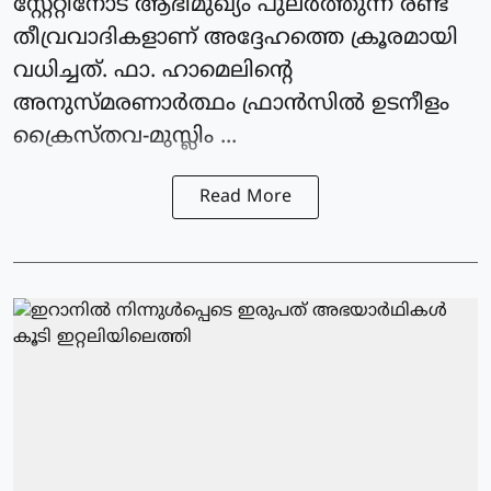
സ്റ്റേറ്റിനോട് ആഭിമുഖ്യം പുലര്‍ത്തുന്ന രണ്ട്
തീവ്രവാദികളാണ് അദ്ദേഹത്തെ ക്രൂരമായി
വധിച്ചത്. ഫാ. ഹാമെലിന്റെ
അനുസ്മരണാര്‍ത്ഥം ഫ്രാന്‍സില്‍ ഉടനീളം
ക്രൈസ്തവ-മുസ്ലിം ...
Read More