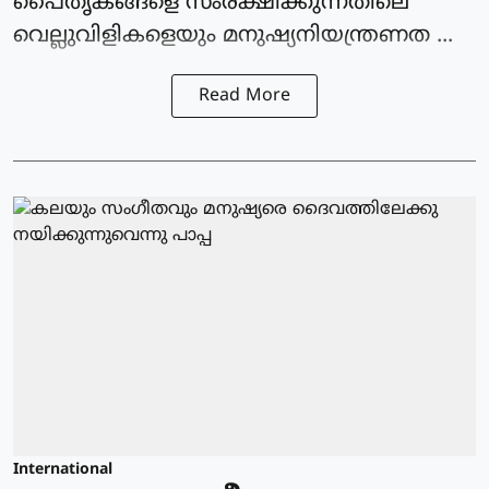
പൈതൃകങ്ങളെ സംരക്ഷിക്കുന്നതിലെ
വെല്ലുവിളികളെയും മനുഷ്യനിയന്ത്രണത ...
Read More
International