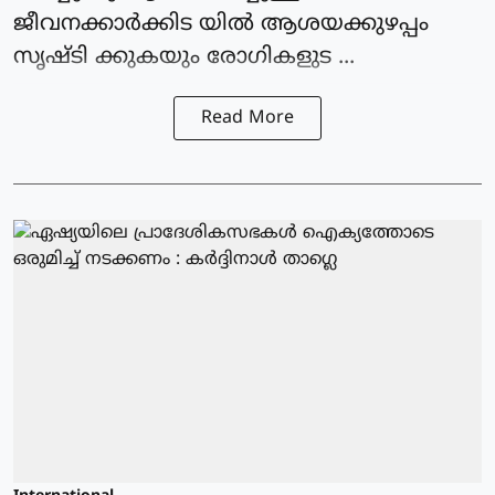
ജീവനക്കാര്‍ക്കിട യില്‍ ആശയക്കുഴപ്പം
സൃഷ്ടി ക്കുകയും രോഗികളുട ...
Read More