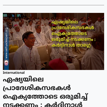
International
ഏഷ്യയിലെ
പ്രാദേശികസഭകള്‍
ഐക്യത്തോടെ ഒരുമിച്ച്
നടക്കണം : കര്‍ദ്ദിനാള്‍