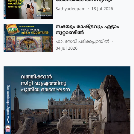
കോസ്മിക് രഹസ്യവും
Sathyadeepam
18 Jul 2026
സഭയും രാഷ്ട്രവും എട്ടാം
നൂറ്റാണ്ടിൽ
ഫാ. സേവി പടിക്കപ്പറമ്പില്‍
04 Jul 2026