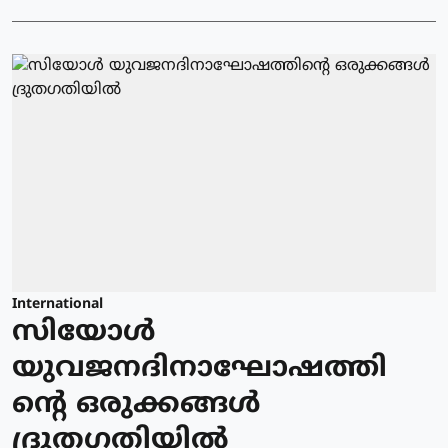
International
സിയോള്‍
യുവജനദിനാഘോഷത്തി
ന്റെ ഒരുക്കങ്ങള്‍
ദ്രുതഗതിയില്‍