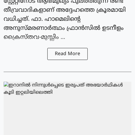
സ്റ്റേറ്റിനോട് ആഭിമുഖ്യം പുലര്‍ത്തുന്ന രണ്ട്
തീവ്രവാദികളാണ് അദ്ദേഹത്തെ ക്രൂരമായി
വധിച്ചത്. ഫാ. ഹാമെലിന്റെ
അനുസ്മരണാര്‍ത്ഥം ഫ്രാന്‍സില്‍ ഉടനീളം
ക്രൈസ്തവ-മുസ്ലിം ...
Read More