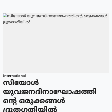
International
സിയോള്‍
യുവജനദിനാഘോഷത്തി
ന്റെ ഒരുക്കങ്ങള്‍
ദ്രുതഗതിയില്‍