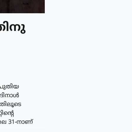
്തിനു
പ പുതിയ
ിനാള്‍
ഇതിലൂടെ
ിന്റെ
ലൈ 31-നാണ്