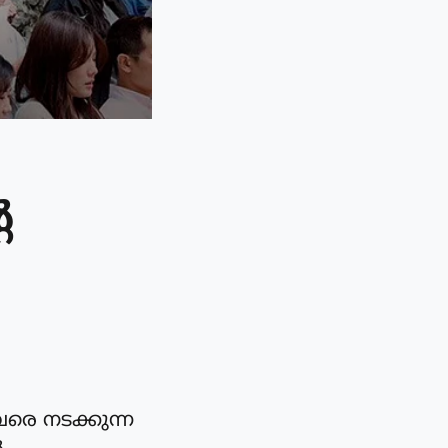
െ
രെ നടക്കുന്ന