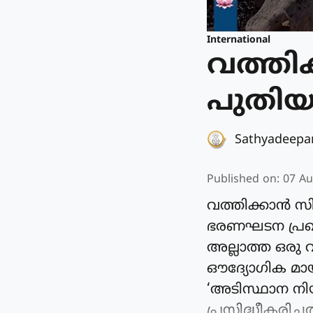
International
വത്തിക്
പുതി
Sathyadeep
Published on
:
07 Au
വത്തിക്കാന്‍ സി
ഭരണഘടന പ്രഖ്യ
അല്ലാത്ത ഒരു 
ഔദ്യോഗിക മായി 
‘അടിസ്ഥാന നിയ
പ്രസിദ്ധീകരിച്ചത