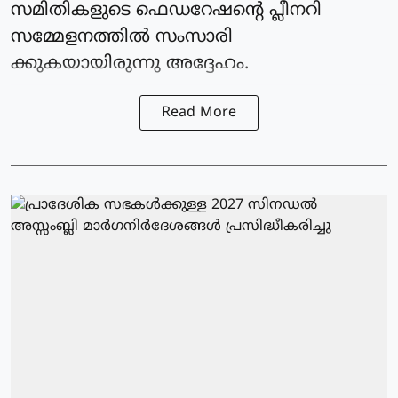
സമിതികളുടെ ഫെഡറേഷന്റെ പ്ലീനറി
സമ്മേളനത്തില്‍ സംസാരി
ക്കുകയായിരുന്നു അദ്ദേഹം.
Read More