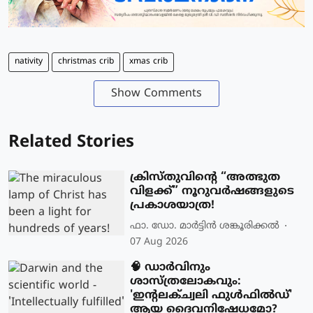
nativity
christmas crib
xmas crib
Show Comments
Related Stories
ക്രിസ്തുവിന്റെ “അത്ഭുത
വിളക്ക്” നൂറുവർഷങ്ങളുടെ
പ്രകാശയാത്ര!
ഫാ. ഡോ. മാര്‍ട്ടിന്‍ ശങ്കൂരിക്കല്‍
07 Aug 2026
🧠 ഡാർവിനും
ശാസ്ത്രലോകവും:
'ഇന്റലക്ച്വലി ഫുൾഫിൽഡ്'
ആയ ദൈവനിഷേധമോ?