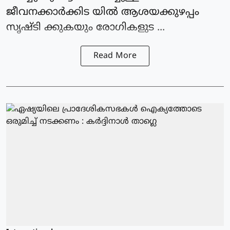
ജീവനക്കാര്‍ക്കിട യില്‍ ആശയക്കുഴപ്പം
സൃഷ്ടി ക്കുകയും രോഗികളുട ...
Read More