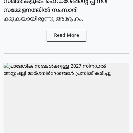
സമിതികളുടെ ഫെഡറേഷന്റെ പ്ലീനറി
സമ്മേളനത്തില്‍ സംസാരി
ക്കുകയായിരുന്നു അദ്ദേഹം.
Read More