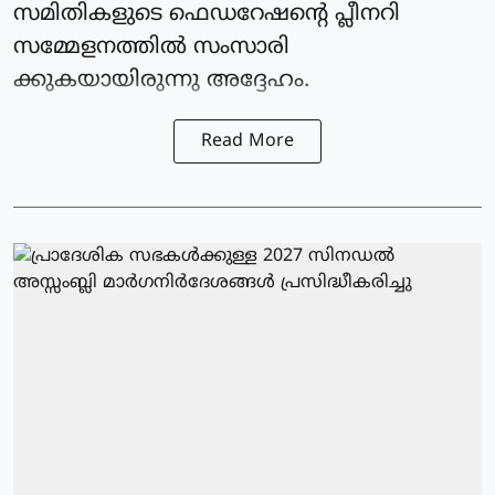
സമിതികളുടെ ഫെഡറേഷന്റെ പ്ലീനറി
സമ്മേളനത്തില്‍ സംസാരി
ക്കുകയായിരുന്നു അദ്ദേഹം.
Read More