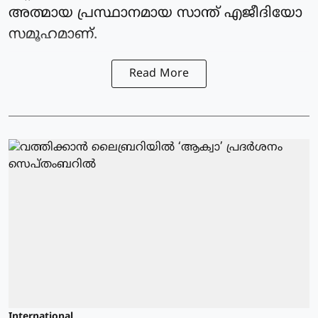
അത്മായ പ്രസ്ഥാനമായ സാന്ത് എജീദിയോ
സമൂഹമാണ്.
Read More
International