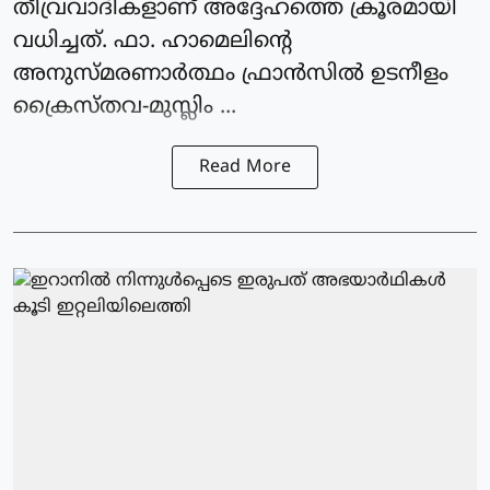
തീവ്രവാദികളാണ് അദ്ദേഹത്തെ ക്രൂരമായി
വധിച്ചത്. ഫാ. ഹാമെലിന്റെ
അനുസ്മരണാര്‍ത്ഥം ഫ്രാന്‍സില്‍ ഉടനീളം
ക്രൈസ്തവ-മുസ്ലിം ...
Read More