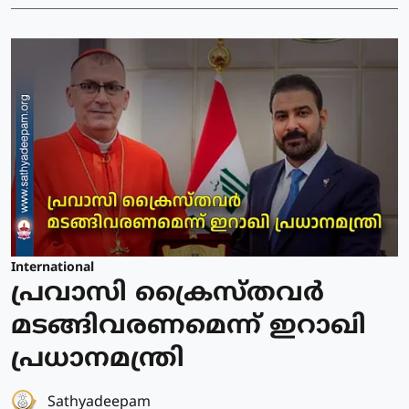
International
പ്രവാസി ക്രൈസ്തവര്‍
മടങ്ങിവരണമെന്ന് ഇറാഖി
പ്രധാനമന്ത്രി
Sathyadeepam