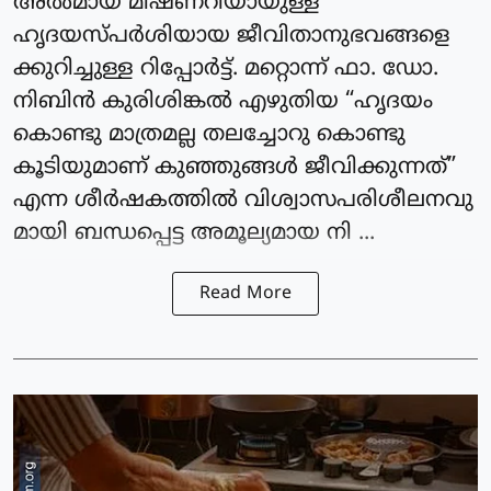
അൽമായ മിഷണറിയായുള്ള
ഹൃദയസ്പർശിയായ ജീവിതാനുഭവങ്ങളെ
ക്കുറിച്ചുള്ള റിപ്പോർട്ട്. മറ്റൊന്ന് ഫാ. ഡോ.
നിബിൻ കുരിശിങ്കൽ എഴുതിയ “ഹൃദയം
കൊണ്ടു മാത്രമല്ല തലച്ചോറു കൊണ്ടു
കൂടിയുമാണ് കുഞ്ഞുങ്ങൾ ജീവിക്കുന്നത്”
എന്ന ശീർഷകത്തിൽ വിശ്വാസപരിശീലനവു
മായി ബന്ധപ്പെട്ട അമൂല്യമായ നി ...
Read More