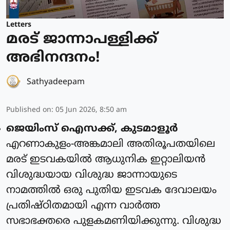
Letters
മരട് ജാന്നാപള്ളിക്ക്
അഭിനന്ദനം!
Sathyadeepam
Published on
:
05 Jun 2026, 8:50 am
ജെയിംസ് ഐസക്ക്, കുടമാളൂർ
എറണാകുളം-അങ്കമാലി അതിരൂപതയിലെ
മരട് ഇടവകയിൽ ആധുനിക ഇറ്റാലിയൻ
വിശുദ്ധയായ വിശുദ്ധ ജാന്നായുടെ
നാമത്തിൽ ഒരു പുതിയ ഇടവക ദേവാലയം
പ്രതിഷ്ഠിതമായി എന്ന വാർത്ത
സഭാഭക്തരെ പുളകമണിയിക്കുന്നു. വിശുദ്ധ