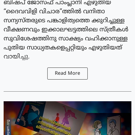
ബിഷപ് ജോസഫ് പാംപ്ലാനി എഴുതിയ
“ദൈവവിളി വിചാര”ത്തിൽ വനിതാ
സന്യസ്തരുടെ പങ്കാളിത്വത്തെ ക്കുറിച്ചുള്ള
വീക്ഷണവും ഇക്കാലഘട്ടത്തിലെ സ്ത്രീകൾ
സുവിശേഷത്തിനു സാക്ഷ്യം വഹിക്കാനുള്ള
പുതിയ സാധ്യതകളെപ്പറ്റിയും എഴുതിയത്
വായിച്ചു.
Read More