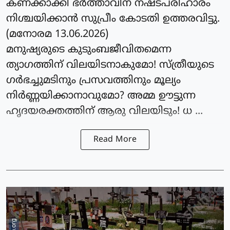
കണക്കാക്കി ഭർത്താവിന് നഷ്ടപരിഹാരം
നിശ്ചയിക്കാൻ സുപ്രീം കോടതി ഉത്തരവിട്ടു.
(മനോരമ 13.06.2026)
മനുഷ്യരുടെ കുടുംബജീവിതമെന്ന
ത്യാഗത്തിന് വിലയിടനാകുമോ! സ്ത്രീയുടെ
ഗർഭച്ചുമടിനും പ്രസവത്തിനും മൂല്യം
നിർണ്ണയിക്കാനാവുമോ? അമ്മ ഊട്ടുന്ന
ഹൃദയരക്തത്തിന് ആരു വിലയിടും! ധ ...
Read More