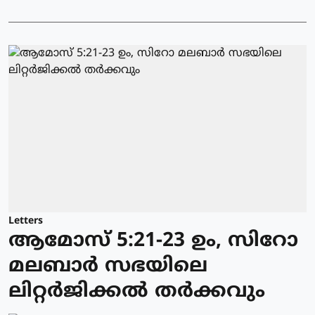
Letters
ആമോസ് 5:21-23 ഉം, സിറോ
മലബാർ സഭയിലെ
ലിറ്റർജിക്കൽ തർക്കവും