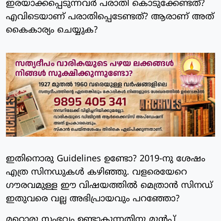
ഇരയാക്കപ്പെടുന്നവര്‍ പരാതി കൊടുക്കേണ്ടത്?
എവിടെയാണ് പരാതിപ്പെടേണ്ടത്? ആരാണ് അത്
കൈകാര്യം ചെയ്യുക?
ഇതിനൊരു Guidelines ഉണ്ടോ? 2019-നു ശേഷം
എത്ര സിനഡുകള്‍ കഴിഞ്ഞു. വളരെയേറെ
ഗൗരവമുള്ള ഈ വിഷയത്തില്‍ മെത്രാന്‍ സിനഡ്
ഇതുവരെ വല്ല അഭിപ്രായവും പറഞ്ഞോ?
മറ്റൊരു സംഭവം ഉണ്ടാകുന്നതിനു മുന്‍പ്