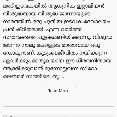
മരട് ഇടവകയിൽ ആധുനിക ഇറ്റാലിയൻ
വിശുദ്ധയായ വിശുദ്ധ ജാന്നായുടെ
നാമത്തിൽ ഒരു പുതിയ ഇടവക ദേവാലയം
പ്രതിഷ്ഠിതമായി എന്ന വാർത്ത
സഭാഭക്തരെ പുളകമണിയിക്കുന്നു. വിശുദ്ധ
ജാന്നാ നാലു മക്കളുടെ മാതാവായ ഒരു
ഡോക്ടറാണ്. കുടുംബജീവിതം നയിക്കുന്ന
ഏവർക്കും മാതൃകയായ ഈ ധീരവനിതയെ
ആദരിക്കുവാൻ മുന്നോട്ടുവന്ന സീറോ
മലബാർ സഭയിലെ തൃ ...
Read More