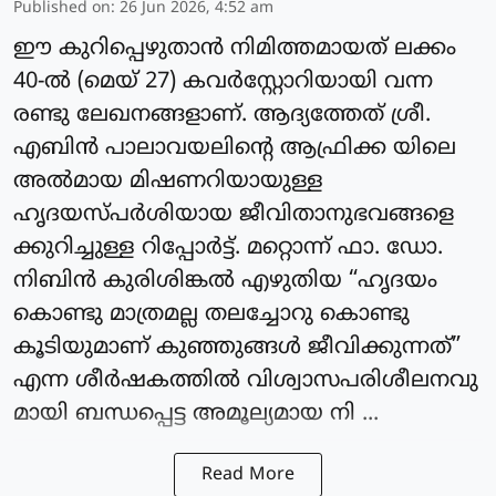
Published on
:
26 Jun 2026, 4:52 am
ഈ കുറിപ്പെഴുതാൻ നിമിത്തമായത് ലക്കം
40-ൽ (മെയ് 27) കവർസ്റ്റോറിയായി വന്ന
രണ്ടു ലേഖനങ്ങളാണ്. ആദ്യത്തേത് ശ്രീ.
എബിൻ പാലാവയലിന്റെ ആഫ്രിക്ക യിലെ
അൽമായ മിഷണറിയായുള്ള
ഹൃദയസ്പർശിയായ ജീവിതാനുഭവങ്ങളെ
ക്കുറിച്ചുള്ള റിപ്പോർട്ട്. മറ്റൊന്ന് ഫാ. ഡോ.
നിബിൻ കുരിശിങ്കൽ എഴുതിയ “ഹൃദയം
കൊണ്ടു മാത്രമല്ല തലച്ചോറു കൊണ്ടു
കൂടിയുമാണ് കുഞ്ഞുങ്ങൾ ജീവിക്കുന്നത്”
എന്ന ശീർഷകത്തിൽ വിശ്വാസപരിശീലനവു
മായി ബന്ധപ്പെട്ട അമൂല്യമായ നി ...
Read More