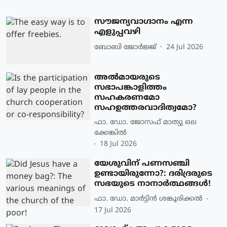
സൗജന്യവാഗ്ദാനം എന്ന
എളുപ്പവഴി
ബോബി ജോര്‍ജ്ജ്‌
24 Jul 2026
അൽമായരുടെ
സഭാപങ്കാളിത്തം
സഹകരണമോ
സഹഉത്തരവാദിത്വമോ?
ഫാ. ഡോ. ജോസഫ് മാത്യു ഒല
ക്കേങ്കിൽ
18 Jul 2026
യേശുവിന് പണസഞ്ചി
ഉണ്ടായിരുന്നോ?: ദരിദ്രരുടെ
സഭയുടെ നാനാർത്ഥങ്ങൾ!
ഫാ. ഡോ. മാര്‍ട്ടിന്‍ ശങ്കൂരിക്കല്‍
17 Jul 2026