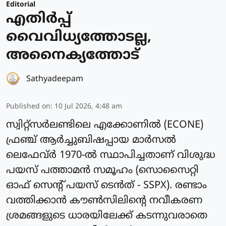
Editorial
എതിർപ്പ്
വൈവിധ്യത്തോടല്ല,
അനൈക്യത്തോട്
Sathyadeepam
Published on
:
10 Jul 2026, 4:48 am
സ്വിറ്റ്സർലണ്ടിലെ എക്കോണിൽ (ECONE)
ഫ്രഞ്ച് ആർച്ചുബിഷപ്പായ മാർസൽ
ലെഫേവ്ർ 1970-ൽ സ്ഥാപിച്ചതാണ് വിശുദ്ധ
പയസ് പത്താമൻ സമൂഹം (സൊസൈറ്റി
ഓഫ് സെന്റ് പയസ് ടെൻത് - SSPX). രണ്ടാം
വത്തിക്കാൻ കൗൺസിലിന്റെ നവീകരണ
ശ്രമങ്ങളുടെ ധാരയിലേക്ക് കടന്നുവരാതെ