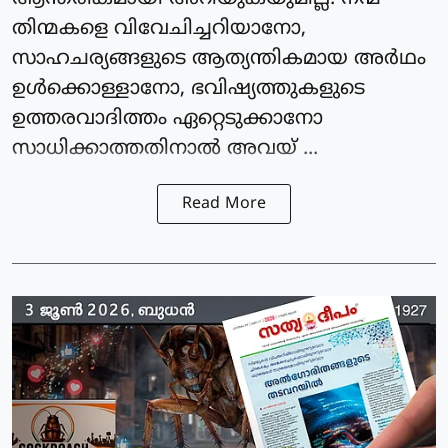
തിന്മകളെ വിവേചിച്ചറിയാനോ,
സാഹചര്യങ്ങളുടെ ആത്യന്തികമായ അർഥം
ഉൾക്കൊള്ളാനോ, ഭവിഷ്യത്തുകളുടെ
ഉത്തരവാദിത്തം ഏറ്റെടുക്കാനോ
സാധിക്കാത്തതിനാൽ അവയ് ...
Read More