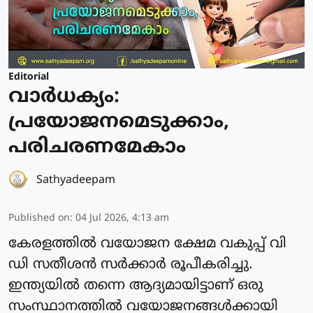
Editorial
വാർധക്യം:
പ്രയോജനമെടുക്കാം,
പരിചരണമേകാം
Sathyadeepam
Published on
:
04 Jul 2026, 4:13 am
കേരളത്തിൽ വയോജന ക്ഷേമ വകുപ്പ് വി
ഡി സതീശൻ സർക്കാർ രൂപീകരിച്ചു.
ഇന്ത്യയിൽ തന്നെ ആദ്യമായിട്ടാണ് ഒരു
സംസ്ഥാനത്തിൽ വയോജനങ്ങൾക്കായി