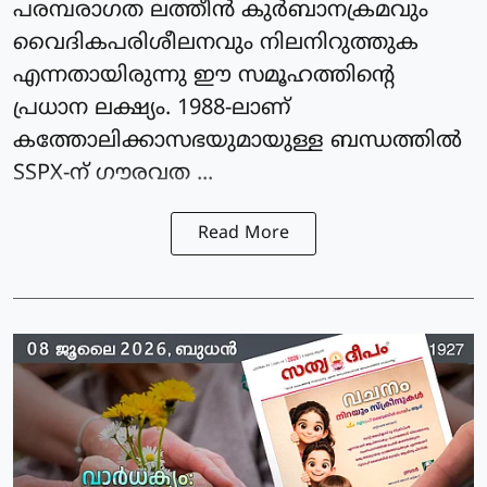
പരമ്പരാഗത ലത്തീൻ കുർബാനക്രമവും
വൈദികപരിശീലനവും നിലനിറുത്തുക
എന്നതായിരുന്നു ഈ സമൂഹത്തിന്റെ
പ്രധാന ലക്ഷ്യം. 1988-ലാണ്
കത്തോലിക്കാസഭയുമായുള്ള ബന്ധത്തിൽ
SSPX-ന് ഗൗരവത ...
Read More