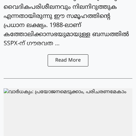
വൈദികപരിശീലനവും നിലനിറുത്തുക
എന്നതായിരുന്നു ഈ സമൂഹത്തിന്റെ
പ്രധാന ലക്ഷ്യം. 1988-ലാണ്
കത്തോലിക്കാസഭയുമായുള്ള ബന്ധത്തിൽ
SSPX-ന് ഗൗരവത ...
Read More