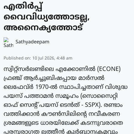
എതിർപ്പ്
വൈവിധ്യത്തോടല്ല,
അനൈക്യത്തോട്
Sathyadeepam
Published on
:
10 Jul 2026, 4:48 am
സ്വിറ്റ്സർലണ്ടിലെ എക്കോണിൽ (ECONE)
ഫ്രഞ്ച് ആർച്ചുബിഷപ്പായ മാർസൽ
ലെഫേവ്ർ 1970-ൽ സ്ഥാപിച്ചതാണ് വിശുദ്ധ
പയസ് പത്താമൻ സമൂഹം (സൊസൈറ്റി
ഓഫ് സെന്റ് പയസ് ടെൻത് - SSPX). രണ്ടാം
വത്തിക്കാൻ കൗൺസിലിന്റെ നവീകരണ
ശ്രമങ്ങളുടെ ധാരയിലേക്ക് കടന്നുവരാതെ
പരമ്പരാഗത ലത്തീൻ കുർബാനക്രമവും