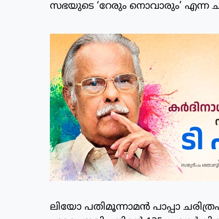
സഭയുടെ ‘റേരും നൊവാരും’ എന്ന ച
ലിയോ പതിമൂന്നാമന്‍ പാപ്പാ ചരി