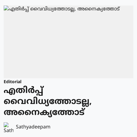
Editorial
എതിർപ്പ്
വൈവിധ്യത്തോടല്ല,
അനൈക്യത്തോട്
Sathyadeepam