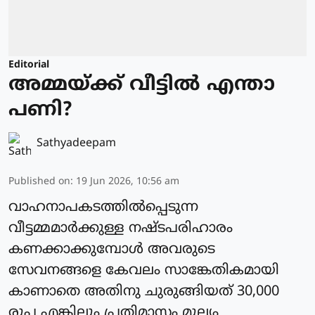
Editorial
അമ്മയ്ക്ക് വീട്ടിൽ എന്താ
പണി?
Sathyadeepam
Published on
:
19 Jun 2026, 10:56 am
വാഹനാപകടത്തിൽപ്പെടുന്ന
വീട്ടമ്മമാർക്കുള്ള നഷ്ടപരിഹാരം
കണക്കാക്കുമ്പോൾ അവരുടെ
സേവനങ്ങളെ കേവലം സാങ്കേതികമായി
കാണാതെ അതിനു ചുരുങ്ങിയത് 30,000
രൂപ എങ്കിലും പ്രതിമാസം മൂല്യം