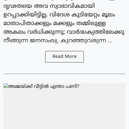
ദൃഢതയെ അവ സ്വാഭാവികമായി
ഉറപ്പാക്കിയിട്ടില്ല. വിദേശ കുടിയേറ്റം മൂലം
മാതാപിതാക്കളും മക്കളും തമ്മിലുള്ള
അകലം വർധിക്കുന്നു; വാർദ്ധക്യത്തിലേക്കു
നീങ്ങുന്ന ജനസംഖ്യ, കുറഞ്ഞുവരുന്ന ...
Read More