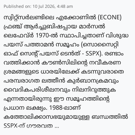
Published on
:
10 Jul 2026, 4:48 am
സ്വിറ്റ്സർലണ്ടിലെ എക്കോണിൽ (ECONE)
ഫ്രഞ്ച് ആർച്ചുബിഷപ്പായ മാർസൽ
ലെഫേവ്ർ 1970-ൽ സ്ഥാപിച്ചതാണ് വിശുദ്ധ
പയസ് പത്താമൻ സമൂഹം (സൊസൈറ്റി
ഓഫ് സെന്റ് പയസ് ടെൻത് - SSPX). രണ്ടാം
വത്തിക്കാൻ കൗൺസിലിന്റെ നവീകരണ
ശ്രമങ്ങളുടെ ധാരയിലേക്ക് കടന്നുവരാതെ
പരമ്പരാഗത ലത്തീൻ കുർബാനക്രമവും
വൈദികപരിശീലനവും നിലനിറുത്തുക
എന്നതായിരുന്നു ഈ സമൂഹത്തിന്റെ
പ്രധാന ലക്ഷ്യം. 1988-ലാണ്
കത്തോലിക്കാസഭയുമായുള്ള ബന്ധത്തിൽ
SSPX-ന് ഗൗരവത ...