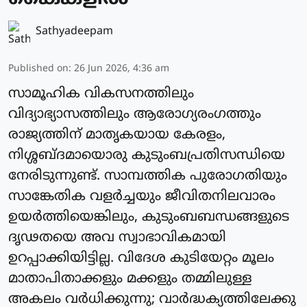
Sathyadeepam
Published on
:
26 Jun 2026, 4:36 am
സാമൂഹിക വികസനത്തിലും
വിദ്യാഭ്യാസത്തിലും ആരോഗ്യരംഗത്തും
രാജ്യത്തിന് മാതൃകയായ കേരളം,
നിശ്ശബ്ദമായൊരു കുടുംബപ്രതിസന്ധിയെ
നേരിടുന്നുണ്ട്. സാമ്പത്തിക പുരോഗതിയും
സാങ്കേതിക വളർച്ചയും ജീവിതനിലവാരം
ഉയർത്തിയെങ്കിലും, കുടുംബബന്ധങ്ങളുടെ
ദൃഢതയെ അവ സ്വാഭാവികമായി
ഉറപ്പാക്കിയിട്ടില്ല. വിദേശ കുടിയേറ്റം മൂലം
മാതാപിതാക്കളും മക്കളും തമ്മിലുള്ള
അകലം വർധിക്കുന്നു; വാർദ്ധക്യത്തിലേക്കു