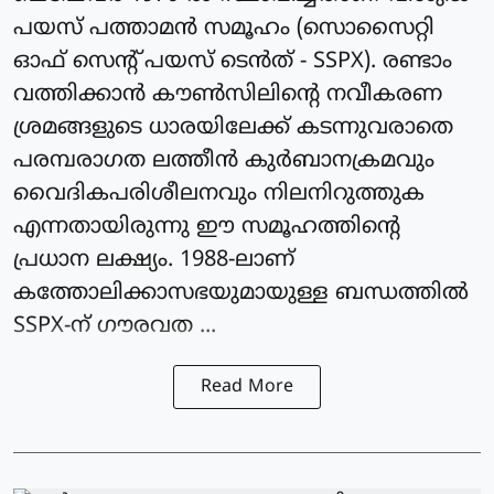
പയസ് പത്താമൻ സമൂഹം (സൊസൈറ്റി
ഓഫ് സെന്റ് പയസ് ടെൻത് - SSPX). രണ്ടാം
വത്തിക്കാൻ കൗൺസിലിന്റെ നവീകരണ
ശ്രമങ്ങളുടെ ധാരയിലേക്ക് കടന്നുവരാതെ
പരമ്പരാഗത ലത്തീൻ കുർബാനക്രമവും
വൈദികപരിശീലനവും നിലനിറുത്തുക
എന്നതായിരുന്നു ഈ സമൂഹത്തിന്റെ
പ്രധാന ലക്ഷ്യം. 1988-ലാണ്
കത്തോലിക്കാസഭയുമായുള്ള ബന്ധത്തിൽ
SSPX-ന് ഗൗരവത ...
Read More