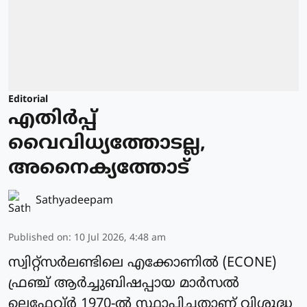
Editorial
എതിർപ്പ്
വൈവിധ്യത്തോടല്ല,
അനൈക്യത്തോട്
Sathyadeepam
Published on
:
10 Jul 2026, 4:48 am
സ്വിറ്റ്സർലണ്ടിലെ എക്കോണിൽ (ECONE)
ഫ്രഞ്ച് ആർച്ചുബിഷപ്പായ മാർസൽ
ലെഫേവ്ർ 1970-ൽ സ്ഥാപിച്ചതാണ് വിശുദ്ധ