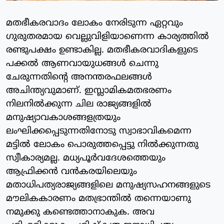
മതഭീകരവാദം ലോകം നേരിടുന്ന ഏറ്റവും
ഗുരുതരമായ വെല്ലുവിളിയാണെന്ന കാര്യത്തിൽ
രണ്ടുപക്ഷം ഉണ്ടാകില്ല. മതഭീകരവാദികളുടെ
പക്കൽ ആണവായുധങ്ങൾ ചെന്നു
ചേരുന്നതിന്റെ അനന്തരഫലങ്ങൾ
അചിന്ത്യവുമാണ്. ഇസ്ലാമികമതഭരണം
നിലനിൽക്കുന്ന ചില രാജ്യങ്ങളിൽ
മനുഷ്യാവകാശങ്ങളത്രയും
ലംഘിക്കപ്പെടുന്നതിനോടു സ്വാഭാവികമെന്ന
മട്ടിൽ ലോകം പൊരുത്തപ്പെട്ടു നിൽക്കുന്നതു
സ്വീകാര്യമല്ല. മധ്യപൂർവദേശത്തെയും
ആഫ്രിക്കൻ വൻകരയിലെയും
മതാധിപത്യരാജ്യങ്ങളിലെ മനുഷ്യസഹനങ്ങളുടെ
മൗലികകാരണം മതഭ്രാന്തിൽ തന്നെയാണു
നമുക്കു കണ്ടെത്താനാകുക. അവ