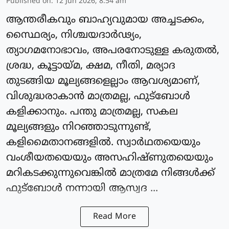
Published on
:
12 Jun 2026, 8:54 am
ആന്തരീകവും ബാഹ്യവുമായ അച്ചടക്കം,
സ്ഥൈര്യം, നിശ്ചയദാര്‍ഢ്യം,
ത്യാഗമനോഭാവം, അപരനോടുള്ള കരുതല്‍,
ശ്രദ്ധ, കൂട്ടായ്മ, ക്ഷമ, നീതി, മര്യാദ
തുടങ്ങിയ മൂല്യങ്ങളെല്ലാം ആവശ്യമാണ്,
വിശുദ്ധരാകാന്‍ മാത്രമല്ല, ഫുട്‌ബോള്‍
കളിക്കാനും. പന്തു മാത്രമല്ല, സകല
മൂല്യങ്ങളും നിറഞ്ഞാടുന്നുണ്ട്,
കളിമൈതാനങ്ങളില്‍. സ്വാര്‍ഥതയെയും
വംശീയതയെയും അസഹിഷ്ണുതയെയും
മറികടക്കുന്നുവെങ്കില്‍ മാത്രമേ നിങ്ങള്‍ക്ക്
ഫുട്‌ബോള്‍ നന്നായി ആസ്വദ ...
Read More