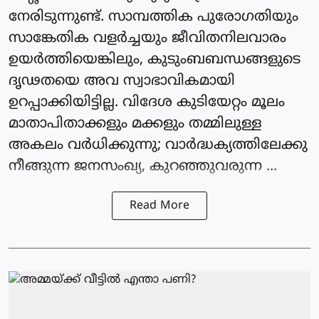
നേരിടുന്നുണ്ട്. സാമ്പത്തിക പുരോഗതിയും
സാങ്കേതിക വളർച്ചയും ജീവിതനിലവാരം
ഉയർത്തിയെങ്കിലും, കുടുംബബന്ധങ്ങളുടെ
ദൃഢതയെ അവ സ്വാഭാവികമായി
ഉറപ്പാക്കിയിട്ടില്ല. വിദേശ കുടിയേറ്റം മൂലം
മാതാപിതാക്കളും മക്കളും തമ്മിലുള്ള
അകലം വർധിക്കുന്നു; വാർദ്ധക്യത്തിലേക്കു
നീങ്ങുന്ന ജനസംഖ്യ, കുറഞ്ഞുവരുന്ന ...
Read More