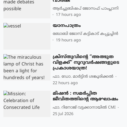
വാരിക
ആർച്ചുബിഷപ് ജോസഫ് പാംപ്ലാനി
17 hours ago
യാനപാത്രം
ബോബി ജോസ് കട്ടികാട് കപ്പൂച്ചിൻ
19 hours ago
ക്രിസ്തുവിന്റെ “അത്ഭുത
വിളക്ക്” നൂറുവർഷങ്ങളുടെ
പ്രകാശയാത്ര!
ഫാ. ഡോ. മാര്‍ട്ടിന്‍ ശങ്കൂരിക്കല്‍
22 hours ago
മിഷൻ : സമർപ്പിത
ജീവിതത്തിന്റെ ആഘോഷം
ഫാ. റിനോജ് വട്ടക്കാനായിൽ CMI
25 Jul 2026