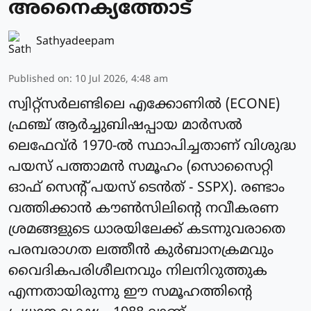
അനൈക്യത്തോട്
Sathyadeepam
Published on
:
10 Jul 2026, 4:48 am
സ്വിറ്റ്സർലണ്ടിലെ എക്കോണിൽ (ECONE)
ഫ്രഞ്ച് ആർച്ചുബിഷപ്പായ മാർസൽ
ലെഫേവ്ർ 1970-ൽ സ്ഥാപിച്ചതാണ് വിശുദ്ധ
പയസ് പത്താമൻ സമൂഹം (സൊസൈറ്റി
ഓഫ് സെന്റ് പയസ് ടെൻത് - SSPX). രണ്ടാം
വത്തിക്കാൻ കൗൺസിലിന്റെ നവീകരണ
ശ്രമങ്ങളുടെ ധാരയിലേക്ക് കടന്നുവരാതെ
പരമ്പരാഗത ലത്തീൻ കുർബാനക്രമവും
വൈദികപരിശീലനവും നിലനിറുത്തുക
എന്നതായിരുന്നു ഈ സമൂഹത്തിന്റെ