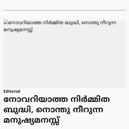
Editorial
നോവറിയാത്ത നിർമ്മിത
ബുദ്ധി, നൊന്തു നീറുന്ന
മനുഷ്യമനസ്സ്