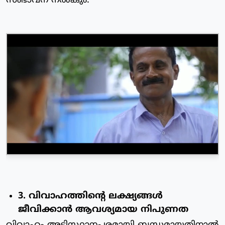
സംഭാവന നൽകും.
3. വിവാഹത്തിന്റെ ലക്ഷ്യങ്ങൾ
ജീവിക്കാൻ ആവശ്യമായ നിപുണത