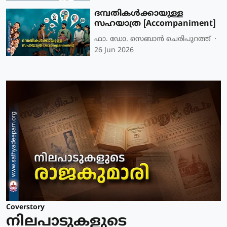
ദമ്പതികൾക്കായുള്ള
സഹയാത്ര [Accompaniment]
ഫാ. ഡോ. സെബാൻ ചെരിപുറത്ത്
26 Jun 2026
Coverstory
നിലപാടുകളുടെ