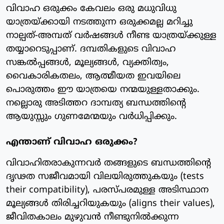
വിവാഹ ഒരുക്കം കേവലം ഒരു മധുവിധു
യാത്രയ്ക്കായി നടത്തുന്ന ഒരുക്കമല്ല മറിച്ചു
നാല്പത്-അമ്പത് വർഷങ്ങൾ നീണ്ട യാത്രയ്ക്കുള്ള
തയ്യാറെടുപ്പാണ്. ദമ്പതികളുടെ വിവാഹ
സങ്കൽപ്പങ്ങൾ, മൂല്യങ്ങൾ, വ്യക്തിത്വം,
വൈകാരികതലം, ആത്മീയത ഇവയിലെ
പൊരുത്തം ഈ യാത്രയെ നന്മയുള്ളതാക്കും.
നല്ലൊരു അടിത്തറ ദാമ്പത്യ ബന്ധത്തിന്റെ
ആയുസ്സും ഗുണമേന്മയും വർധിപ്പിക്കും.
എന്താണ് വിവാഹ ഒരുക്കം?
വിവാഹിതരാകുന്നവർ തങ്ങളുടെ ബന്ധത്തിന്റെ
ദൃഢത സജീവമായി വിലയിരുത്തുകയും (tests
their compatibility), പരസ്പരമുള്ള അടിസ്ഥാന
മൂല്യങ്ങൾ തിരിച്ചറിയുകയും (aligns their values),
ജീവിതകാലം മുഴുവൻ നീണ്ടുനിൽക്കുന്ന