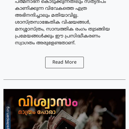
പത്മനാഭന് കൊടുക്കുന്നതിലും സത്യദീപം
കാണിക്കുന്ന വിവേകത്തെ എത്ര
അഭിനന്ദിച്ചാലും മതിയാവില്ല.
ശാസ്ത്രസാങ്കേതിക വിഷയങ്ങൾ,
മനശ്ശാസ്ത്രം, സാമ്പത്തിക രംഗം തുടങ്ങിയ
പ്രമേയങ്ങൾക്കും ഈ പ്രസിദ്ധീകരണം
സ്വാഗതം അരുളേണ്ടതാണ്.
Read More