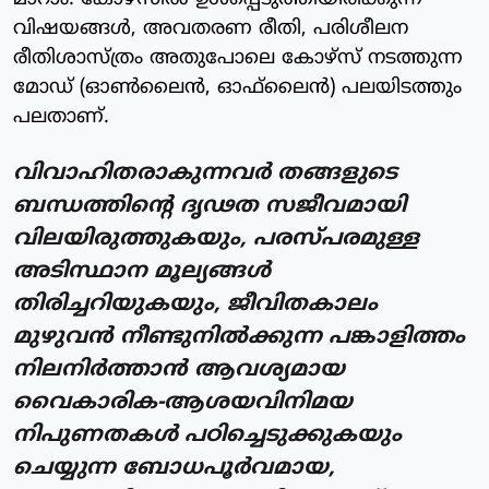
വിഷയങ്ങൾ, അവതരണ രീതി, പരിശീലന
രീതിശാസ്ത്രം അതുപോലെ കോഴ്സ് നടത്തുന്ന
മോഡ് (ഓൺലൈൻ, ഓഫ്‌ലൈൻ) പലയിടത്തും
പലതാണ്.
വിവാഹിതരാകുന്നവർ തങ്ങളുടെ
ബന്ധത്തിന്റെ ദൃഢത സജീവമായി
വിലയിരുത്തുകയും, പരസ്പരമുള്ള
അടിസ്ഥാന മൂല്യങ്ങൾ
തിരിച്ചറിയുകയും, ജീവിതകാലം
മുഴുവൻ നീണ്ടുനിൽക്കുന്ന പങ്കാളിത്തം
നിലനിർത്താൻ ആവശ്യമായ
വൈകാരിക-ആശയവിനിമയ
നിപുണതകൾ പഠിച്ചെടുക്കുകയും
ചെയ്യുന്ന ബോധപൂർവമായ,