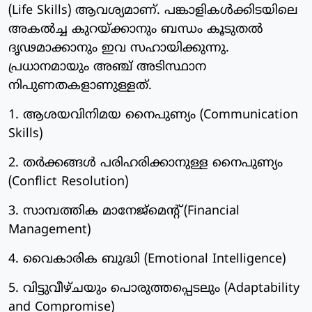
(Life Skills) ആവശ്യമാണ്. പങ്കാളികൾക്കിടയിലെ
അകൽച്ച കുറയ്ക്കാനും ബന്ധം കൂടുതൽ
ദൃഢമാക്കാനും ഇവ സഹായിക്കുന്നു.
പ്രധാനമായും അഞ്ച് അടിസ്ഥാന
നിപുണതകളാണുള്ളത്.
1. ആശയവിനിമയ നൈപുണ്യം (Communication
Skills)
2. തർക്കങ്ങൾ പരിഹരിക്കാനുള്ള നൈപുണ്യം
(Conflict Resolution)
3. സാമ്പത്തിക മാനേജ്‌മെന്റ് (Financial
Management)
4. വൈകാരിക ബുദ്ധി (Emotional Intelligence)
5. വിട്ടുവീഴ്ചയും പൊരുത്തപ്പെടലും (Adaptability
and Compromise)