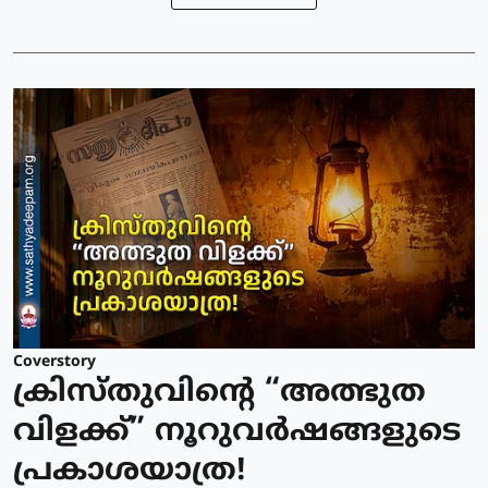
Coverstory
ക്രിസ്തുവിന്റെ “അത്ഭുത
വിളക്ക്” നൂറുവർഷങ്ങളുടെ
പ്രകാശയാത്ര!