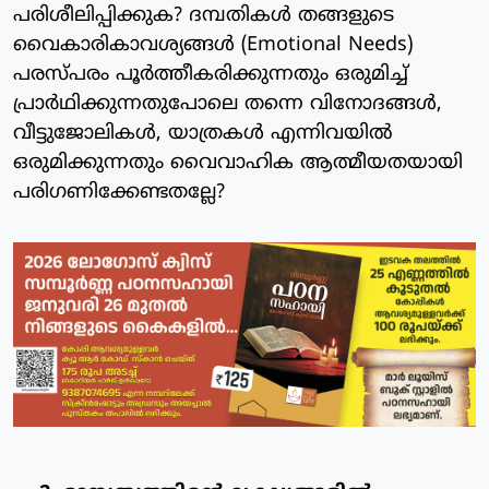
പരിശീലിപ്പിക്കുക? ദമ്പതികൾ തങ്ങളുടെ
വൈകാരികാവശ്യങ്ങൾ (Emotional Needs)
പരസ്പരം പൂർത്തീകരിക്കുന്നതും ഒരുമിച്ച്
പ്രാർഥിക്കുന്നതുപോലെ തന്നെ വിനോദങ്ങൾ,
വീട്ടുജോലികൾ, യാത്രകൾ എന്നിവയിൽ
ഒരുമിക്കുന്നതും വൈവാഹിക ആത്മീയതയായി
പരിഗണിക്കേണ്ടതല്ലേ?