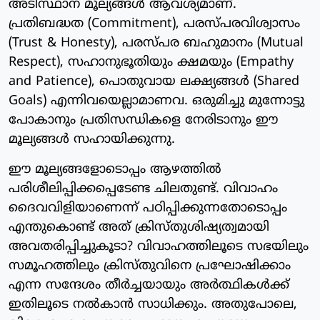
അടിസ്ഥാന മൂല്യങ്ങൾ ആവശ്യമാണ്.
പ്രതിബദ്ധത (Commitment), പരസ്പരവിശ്വാസം
(Trust & Honesty), പരസ്പര ബഹുമാനം (Mutual
Respect), സഹാനുഭൂതിയും ക്ഷമയും (Empathy
and Patience), പൊതുവായ ലക്ഷ്യങ്ങൾ (Shared
Goals) എന്നിവയെല്ലാമാണവ. ഒരുമിച്ചു മുന്നോട്ടു
പോകാനും പ്രതിസന്ധികളെ നേരിടാനും ഈ
മൂല്യങ്ങൾ സഹായിക്കുന്നു.
ഈ മൂല്യങ്ങളോടൊപ്പം ആഴത്തിൽ
പരിശീലിപ്പിക്കപ്പെടേണ്ട ചിലതുണ്ട്. വിവാഹം
ദൈവവിളിയാണെന്ന് പഠിപ്പിക്കുന്നതോടൊപ്പം
എന്തുകൊണ്ട് അത് ക്രിസ്തുശിഷ്യത്വമായി
അവതരിപ്പിച്ചുകൂടാ? വിവാഹത്തിലൂടെ സഭയിലും
സമൂഹത്തിലും ക്രിസ്തുവിനെ പ്രഘോഷിക്കാം
എന്ന സന്ദേശം തീർച്ചയായും അർത്ഥികൾക്ക്
ഇതിലൂടെ നൽകാൻ സാധിക്കും. അതുപോലെ,