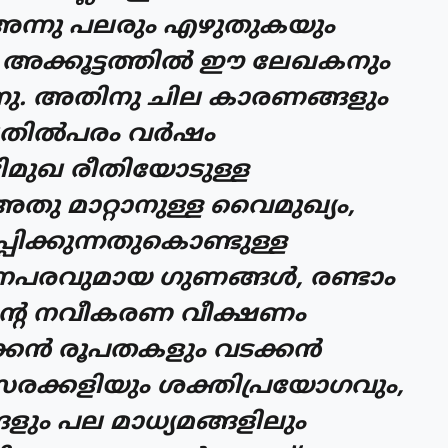
 അന്നു പലരും എഴുതുകയും
 അക്കൂട്ടത്തില്‍ ഈ ലേഖകനും
ന്നു. അതിനു ചില കാരണങ്ങളും
്പതില്‍പരം വര്‍ഷം
ിമുഖ രീതിയോടുള്ള
 മാറ്റാനുള്ള വൈമുഖ്യം,
പിക്കുന്നതുകൊണ്ടുള്ള
വുമായ ഗുണങ്ങള്‍, രണ്ടാം
ിന്റെ നവീകരണ വീക്ഷണം
്കന്‍ രൂപതകളും വടക്കന്‍
്സരക്കളിയും ശക്തിപ്രയോഗവും,
ും പല മാധ്യമങ്ങളിലും