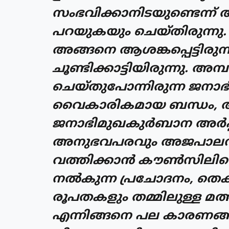
സംഭവിക്കാനിടയുണ്ടെന്ന്
പറയുകയും ചെയ്തിരുന്നു.
അങ്ങനെ ആശങ്കപ്പെട്ടിരു
ചൂണ്ടിക്കാട്ടിയിരുന്നു. അമ
ചെയ്തുപോന്നിരുന്ന ജനാഭ
വൈകാരികമായ ബന്ധം, അതു
ജനാഭിമുഖകുര്‍ബാന അര്‍പ്
അനുഭവപരവും അജപാലനപര
വത്തിക്കാന്‍ കൗണ്‍സില
നല്‍കുന്ന പ്രചോദനം, തെക
രൂപതകളും തമ്മിലുള്ള മത
എന്നിങ്ങനെ പല കാരണങ്ങള