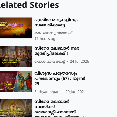
elated Stories
പുതിയ രഥ്യകളിലും
സഞ്ചരിക്കട്ടെ
കെ. ബാബു ജോസഫ്
11 hours ago
സീറോ മലബാർ സഭ
മുരടിപ്പിലേക്ക് !
പോള്‍ തേലക്കാട്ട്‌
24 Jul 2026
വിശുദ്ധ പത്രോസും
പൗലോസും (67) : ജൂണ്‍
29
Sathyadeepam
29 Jun 2021
സീറോ മലബാർ
സഭയ്ക്ക്
തോമാശ്ലീഹായോട്