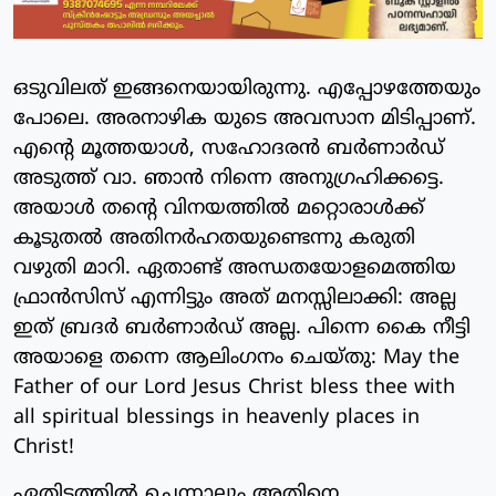
ഒടുവിലത് ഇങ്ങനെയായിരുന്നു. എപ്പോഴത്തേയും
പോലെ. അരനാഴിക യുടെ അവസാന മിടിപ്പാണ്.
എന്റെ മൂത്തയാൾ, സഹോദരൻ ബർണാർഡ്
അടുത്ത് വാ. ഞാൻ നിന്നെ അനുഗ്രഹിക്കട്ടെ.
അയാൾ തന്റെ വിനയത്തിൽ മറ്റൊരാൾക്ക്
കൂടുതൽ അതിനർഹതയുണ്ടെന്നു കരുതി
വഴുതി മാറി. ഏതാണ്ട് അന്ധതയോളമെത്തിയ
ഫ്രാൻസിസ് എന്നിട്ടും അത് മനസ്സിലാക്കി: അല്ല
ഇത് ബ്രദർ ബർണാർഡ് അല്ല. പിന്നെ കൈ നീട്ടി
അയാളെ തന്നെ ആലിംഗനം ചെയ്തു: May the
Father of our Lord Jesus Christ bless thee with
all spiritual blessings in heavenly places in
Christ!
ഏതിടത്തിൽ ചെന്നാലും അതിനെ