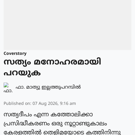
Coverstory
സത്യം മനോഹരമായി
പറയുക
ഫാ. മാത്യു ഇല്ലത്തുപറമ്പില്‍
Published on
:
07 Aug 2026, 9:16 am
സത്യദീപം എന്ന കത്തോലിക്കാ
പ്രസിദ്ധീകരണം ഒരു നൂറ്റാണ്ടുകാലം
കേരളത്തിൽ തെളിമയോടെ കത്തിനിന്നു