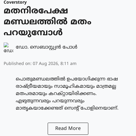
Coverstory
മതനിരപേക്ഷ
മണ്ഡലത്തിൽ മതം
പറയുമ്പോൾ
ഡോ. സെബാസ്റ്റ്യൻ പോൾ
Published on
:
07 Aug 2026, 8:11 am
പൊതുമണ്ഡലത്തിൽ ഉപയോഗിക്കുന്ന ഭാഷ
രാഷ്ട്രീയമായും സാമൂഹികമായും മാത്രമല്ല
മതപരമായും കറക്റ്റായിരിക്കണം.
എഴുതുന്നവരും പറയുന്നവരും
മാതൃകയാക്കേണ്ടത് സെന്റ് പോളിനെയാണ്.
Read More