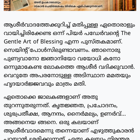
ആശീർവാദത്തേക്കുറിച്ച് മതിപ്പുള്ള ഏതൊരാളും
വായിച്ചിരിക്കേണ്ട ഒന്ന് പിയർ പഡേർവന്റെ The
Gentle Art of Blessing എന്ന പുസ്തകമാണ്.
സെയിൻ്റ് പോൾസിലുണ്ടാവണം. ഞാനൊരു
പുണ്യവാനോ ജ്ഞാനിയോ വയോധി കനോ
ഒന്നുമാകേണ്ട ലോകത്തെ ആശീർ വദിക്കുവാൻ.
വെറുതേ അപരനോടുള്ള അടിസ്ഥാന മമതയും
ഹൃദയാർജ്ജവവും മാത്രം മതി.
ഏതൊക്കെ ജാലകങ്ങളാണ് അതു
തുറന്നുതരുന്നത്. കൃതജ്ഞത, പ്രചോദനം,
ശുഭപ്രതീക്ഷ, ആനന്ദം, നൈർമല്യം, ഉണർവ്...
അങ്ങനെയ ങ്ങനെ. ഒരു കലയാണ്
ആശീർവാദമെന്നു തന്നെയാണ് എഴുത്തുകാരൻ
പറയാൻ ശ്രമിക്കുന്നത്. ഏതു കലയും നിരന്തര