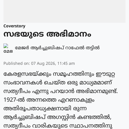
Coverstory
സഭയുടെ അഭിമാനം
മേജർ ആർച്ചുബിഷപ് റാഫേൽ തട്ടിൽ
Published on
:
07 Aug 2026, 11:45 am
കേരളസഭയ്ക്കും സമൂഹത്തിനും ഈടുറ്റ
സംഭാവനകൾ ചെയ്ത ഒരു മാധ്യമമാണ്
സത്യദീപം എന്നു പറയാൻ അഭിമാനമുണ്ട്.
1927-ൽ അന്നത്തെ എറണാകുളം
അതിരൂപതാധ്യക്ഷനായി രുന്ന
ആർച്ചുബിഷപ് അഗസ്റ്റിൻ കണ്ടത്തിൽ,
സത്യദീപം വാരികയുടെ സ്ഥാപനത്തിനു