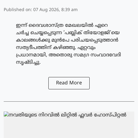
Published on
:
07 Aug 2026, 8:39 am
ഇന്ന് ദൈവശാസ്ത്ര മേഖലയിൽ ഏറെ
ചർച്ച ചെയ്യപ്പെടുന്ന ‘പബ്ലിക് തിയോളജി’യെ
കാലങ്ങൾക്കു മുൻപേ പരിചയപ്പെടുത്താൻ
സത്യദീപത്തിന് കഴിഞ്ഞു. ഏറ്റവും
പ്രധാനമായി, അതൊരു സമഗ്ര സംവാദവേദി
സൃഷ്ടിച്ചു.
Read More