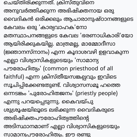
ചെയ്തിരിക്കുന്നത്. ക്രിസ്തുവിനെ
അനുവര്‍ത്തിക്കുന്ന അഭിഷിക്തനായ ഒരു
വൈദികന്‍ ഒരിക്കലും ആചാരാനുഷ്ഠാനങ്ങളുടെ
കേവലം ഒരു 'കാര്യവാഹക'നോ
മതസ്ഥാപനങ്ങളുടെ കേവല 'ഭരണാധികാരി'യോ
ആയിരിക്കുകയില്ല. മാത്രമല്ല, മാമ്മോദീസാ
(ജ്ഞാനസ്‌നാനം) എന്ന കൂദാശവഴി ഉളവാകുന്ന
എല്ലാ വിശ്വാസികളുടെയും 'സാമാന്യ
പൗരോഹിത്യം' (common priesthood of all
faithful) എന്ന ക്രിസ്തീയസങ്കല്പവും ഇവിടെ
സൂചിപ്പിക്കേണ്ടതുണ്ട്. വിശ്വാസസമൂ ഹത്തെ
ഒന്നടങ്കം 'പുരോഹിതജനം' (priestly people)
എന്നു പറയപ്പെടുന്നു. കൈവയ്പു
ശുശ്രൂഷയിലൂടെ ലഭിക്കുന്ന വൈദികരുടെ
അഭിഷിക്തപൗരോഹിത്യത്തിന്റെ
അടിസ്ഥാനമാണ് എല്ലാ വിശ്വാസികളുടെയും
സാമാന്യപൗരോഹിത്യം. ഈ രണ്ടു