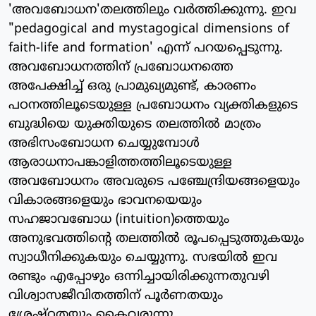
'അവബോധന'തലത്തിലും വര്‍ത്തിക്കുന്നു. ഇവ
"pedagogical and mystagogical dimensions of
faith-life and formation' എന്ന് പറയപ്പെടുന്നു.
അവബോധനത്തിന് പ്രബോധനത്തെ
അപേക്ഷിച്ച് ഒരു പ്രാമുഖ്യമുണ്ട്, കാരണം
പഠനത്തിലൂടെയുള്ള പ്രബോധനം വ്യക്തികളുടെ
ബുദ്ധിയെ യുക്തിയുടെ തലത്തില്‍ മാത്രം
അഭിസംബോധന ചെയ്യുമ്പോള്‍
ആരാധനാപങ്കാളിത്തത്തിലൂടെയുള്ള
അവബോധനം അവരുടെ പഞ്ചേന്ദ്രിയങ്ങളെയും
വികാരങ്ങളെയും ഭാവനയെയും
സഹജാവബോധ (intuition)ത്തെയും
അനുഭവത്തിന്റെ തലത്തില്‍ രൂപപ്പെടുത്തുകയും
സ്വാധീനിക്കുകയും ചെയ്യുന്നു. സഭയില്‍ ഇവ
രണ്ടും എപ്പോഴും ഒന്നിച്ചായിരിക്കുന്നതുവഴി
വിശ്വാസജീവിതത്തിന് പൂര്‍ണതയും
ശ്രേഷ്ഠതയും കൈവരുന്നു.