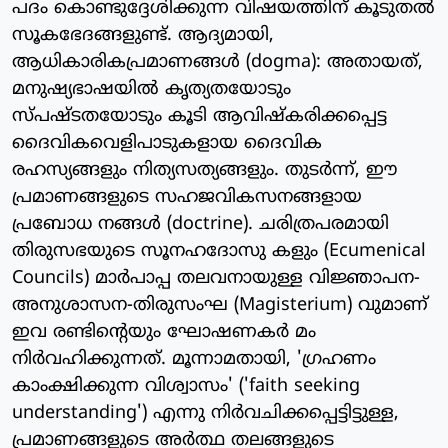
പദം കൊണ്ടുദ്ദേശിക്കുന്ന വിഷയത്തിന് കൂടുതല്‍
സൂകഭേദങ്ങളുണ്ട്. ആദ്യമായി,
ആധികാരികപ്രമാണങ്ങള്‍ (dogma): അതായത്,
മനുഷ്യഭാഷയില്‍ കൃത്യതയോടും
സ്പഷ്ടതയോടും കൂടി ആവിഷ്‌കരിക്കപ്പെട്ട
ദൈവികവെളിപാടുകളായ ദൈവിക
രഹസ്യങ്ങളും നിത്യസത്യങ്ങളും. തുടര്‍ന്ന്, ഈ
പ്രമാണങ്ങളുടെ സഹജവികസനങ്ങളായ
പ്രബോധ നങ്ങള്‍ (doctrine). ചരിത്രപരമായി
തിരുസഭയുടെ സൂനഹദോസു കളും (Ecumenical
Councils) മാര്‍പാപ്പ തലവനായുള്ള വിജ്ഞാപന-
അനുശാസന-തിരുസംഘ (Magisterium) വുമാണ്
ഇവ രണ്ടിന്റെയും ഘോഷണകര്‍ മം
നിര്‍വഹിക്കുന്നത്. മൂന്നാമതായി, 'ഗ്രഹണം
കാംക്ഷിക്കുന്ന വിശ്വാസം' ('faith seeking
understanding') എന്നു നിര്‍വചിക്കപ്പെട്ടിട്ടുള്ള,
പ്രമാണങ്ങളുടെ അര്‍ത്ഥ തലങ്ങളുടെ