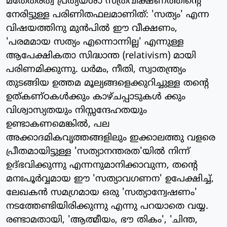
മതേതരത്വ പ്രത്യയശാ സ്ത്രവീക്ഷണത്തിന്റെ
നേരിട്ടുള്ള പരിണിതഫലമാണിത്: 'സത്യം' എന്ന
വിഷയത്തിനു മുന്‍പില്‍ ഈ വീക്ഷണം,
'പരമമായ സത്യം എന്നൊന്നില്ല' എന്നുള്ള
ആപേക്ഷികതാ സിദ്ധാന്ത (relativism) മായി
പരിണമിക്കുന്നു. ധര്‍മം, നീതി, സ്വാതന്ത്ര്യം
തുടങ്ങിയ ഉത്തമ മൂല്യങ്ങളെക്കുറിച്ചുള്ള തന്റെ
ഉത്കണ്ഠകള്‍ക്കും കാഴ്ചപ്പാടുകള്‍ ക്കും
വിശ്വാസ്യതയും നിസ്സന്ദേഹതയും
ഉണ്ടാകണമെങ്കില്‍, പല
അക്കാദമികവൃത്തങ്ങളിലും ഇക്കാലത്തു വളരെ
പ്രീതമായിട്ടുള്ള 'സത്യാനന്തരത'യില്‍ നിന്ന്
ഉദ്ഭവിക്കുന്നു എന്നനുമാനിക്കാവുന്ന, തന്റെ
മനഃപൂര്‍വ്വമായ ഈ 'സത്യാവഗണന' ഉപേക്ഷിച്ച്,
ലേഖകന്‍ സമഗ്രമായ ഒരു 'സത്യാന്വേഷണം'
നടത്തേണ്ടിയിരിക്കുന്നു എന്നു പറയാതെ വയ്യ.
രണ്ടാമതായി, 'ആത്മീയം, ഭൗ തികം', 'ചിന്ത,