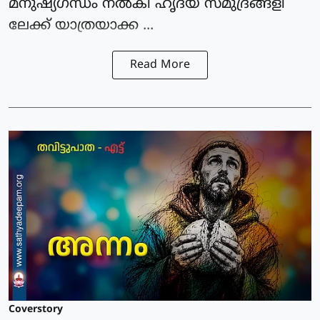
മനുഷ്യഗന്ധം നല്‍കി ഹൃദയ സമുദ്രങ്ങളി
ലേക്ക് യാത്രയാക്ക ...
Read More
Coverstory