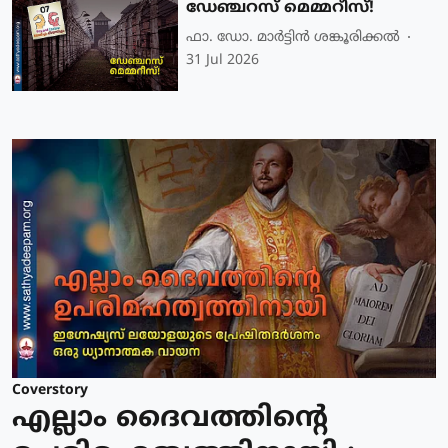
ഡേഞ്ചറസ് മെമ്മറീസ്!
ഫാ. ഡോ. മാര്‍ട്ടിന്‍ ശങ്കൂരിക്കല്‍
31 Jul 2026
Coverstory
എല്ലാം ദൈവത്തിന്റെ