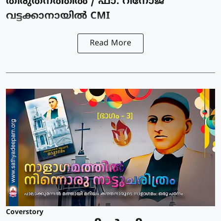
തിരുതനത്തിൽ / ഫാ. റിനോജ്
വട്ടക്കാനായിൽ CMI
Read More
Coverstory