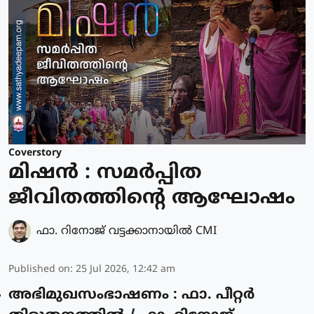
Coverstory
മിഷൻ : സമർപ്പിത
ജീവിതത്തിന്റെ ആഘോഷം
ഫാ. റിനോജ് വട്ടക്കാനായിൽ CMI
Published on
:
25 Jul 2026, 12:42 am
അഭിമുഖസംഭാഷണം : ഫാ. പീറ്റർ