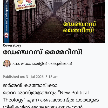
Coverstory
ഡേഞ്ചറസ് മെമ്മറീസ്!
ഫാ. ഡോ. മാര്‍ട്ടിന്‍ ശങ്കൂരിക്കല്‍
Published on
:
31 Jul 2026, 5:18 am
ജർമ്മൻ കത്തോലിക്കാ
ദൈവശാസ്ത്രജ്ഞനും “New Political
Theology” എന്ന ദൈവശാസ്ത്ര ധാരയുടെ
ശില്പികളിൽ ഒരാളുമായ യൊഹാൻ