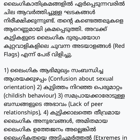
ലൈംഗികാതിക്രമങ്ങളില്‍ ഏര്‍പ്പെടുന്നവരില്‍
ചില ആവര്‍ത്തിച്ചുള്ള ഘടകങ്ങള്‍
നിരീക്ഷിക്കുന്നുണ്ട്. തന്റെ കണ്ടെത്തലുകളെ
ആറെണ്ണമായി ക്രമപ്പെടുത്തി. അവക്ക്
കുട്ടികളുടെ ലൈംഗിക ദുരുപയോഗ
കുറ്റവാളികളിലെ ചുവന്ന അടയാളങ്ങള്‍ (Red
Flags) എന്ന് പേര് വിളിച്ചു.
1) ലൈംഗിക ആഭിമുഖ്യം സംബന്ധിച്ച
ആശയക്കുഴപ്പം (Confusion about sexual
orientation) 2) കുട്ടിത്തം നിറഞ്ഞ പെരുമാറ്റം
(childish behaviour) 3) സമപ്രായക്കാരോടുള്ള
ബന്ധങ്ങളുടെ അഭാവം (Lack of peer
relationships), 4) കുട്ടിക്കാലത്തെ തീവ്രമായ
ലൈംഗിക അനുഭവങ്ങള്‍, അമിതമായ
ലൈംഗിക ഉത്തേജനം അല്ലെങ്കില്‍
ലൈംഗികതയെ അടിച്ചമര്‍ത്തല്‍ (Etxremes in