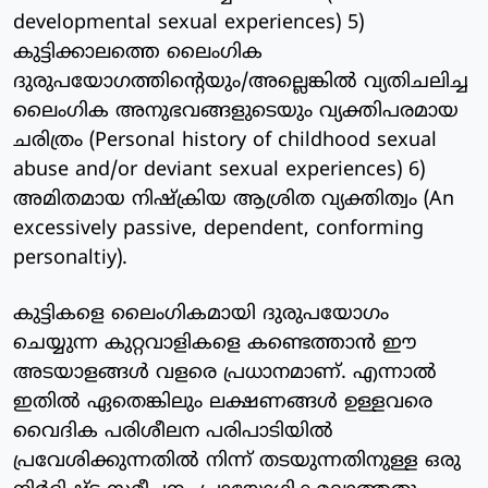
developmental sexual experiences) 5)
കുട്ടിക്കാലത്തെ ലൈംഗിക
ദുരുപയോഗത്തിന്റെയും/അല്ലെങ്കില്‍ വ്യതിചലിച്ച
ലൈംഗിക അനുഭവങ്ങളുടെയും വ്യക്തിപരമായ
ചരിത്രം (Personal history of childhood sexual
abuse and/or deviant sexual experiences) 6)
അമിതമായ നിഷ്‌ക്രിയ ആശ്രിത വ്യക്തിത്വം (An
excessively passive, dependent, conforming
personaltiy).
കുട്ടികളെ ലൈംഗികമായി ദുരുപയോഗം
ചെയ്യുന്ന കുറ്റവാളികളെ കണ്ടെത്താന്‍ ഈ
അടയാളങ്ങള്‍ വളരെ പ്രധാനമാണ്. എന്നാല്‍
ഇതില്‍ ഏതെങ്കിലും ലക്ഷണങ്ങള്‍ ഉള്ളവരെ
വൈദിക പരിശീലന പരിപാടിയില്‍
പ്രവേശിക്കുന്നതില്‍ നിന്ന് തടയുന്നതിനുള്ള ഒരു