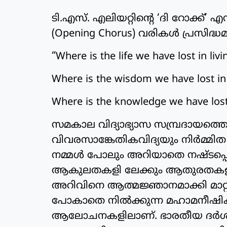
ടി.എസ്. എലിയറ്റിന്റെ ‘ദി റോക്ക്’ 
(Opening Chorus) വരികൾ പ്രസിദ്ധ
“Where is the life we have lost in livi
Where is the wisdom we have lost i
Where is the knowledge we have lost
സമകാല വിദ്യാഭ്യാസ സമ്പ്രദായത്തെ
വിവരസാങ്കേതികവിദ്യയും നിർമ്മി
നമ്മൾ പോലും അറിയാതെ നഷ്ടപ്പെടു
ആകുലതകളി ലേക്കും ആതുരതകളിലേക്
അറിവിനെ ആത്മജ്ഞാനമാക്കി മാറ്
പോകാതെ നിൽക്കുന്ന മഹാമനീഷിക
ആലോചനകളിലാണ്. ഭാരതീയ ദർശനം അ