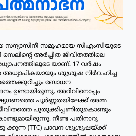
ശീയ സന്യാസിനീ സമൂഹമായ സിഎംസിയുടെ
ി സെലിന്റെ അർപ്പിത ജീവിതത്തിലെ
അധ്യാപനത്തിലൂടെ യാണ്. 17 വർഷം
 അധ്യാപികയായും ശുശ്രൂഷ നിർവഹിച്ച
ത്തെക്കുറിച്ചും ബോധന
ർശനം ഉണ്ടായിരുന്നു. അറിവിനൊപ്പം
യഗണത്തെ പൂർണ്ണതയിലേക്ക് അമ്മ
ജീവിതത്തെ പുതുക്കിപ്പണിതുകൊണ്ടും
ണ്ടുമായിരുന്നു. നീണ്ട പതിനാറു
്കുന്ന (TTC) പാവന ശുശ്രൂഷയ്ക്ക്