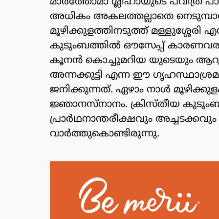
മാർത്തോമാ ശ്ലീഹായുടെ പവിത്ര പാ
അധികം അകലത്തല്ലാതെ നെടുമ്പാശ
മൂഴിക്കുളത്തിനടുത്ത് മള്ളുശ്ശേരി എന്ന
കുടുംബത്തിൽ ഔസേപ്പ് കാരണവരു
കൂനൻ കൊച്ചുമറിയ യുടെയും ആറു 
അന്നക്കുട്ടി എന്ന ഈ ഗൃഹസ്ഥാശ്ര
ജനിക്കുന്നത്. ഏഴാം നാൾ മൂഴിക്കു
ജ്ഞാനസ്നാനം. ക്രിസ്തീയ കുടുംബങ
പ്രാർഥനാന്തരീക്ഷവും അച്ചടക്കവു
വാർത്തുകൊണ്ടിരുന്നു.