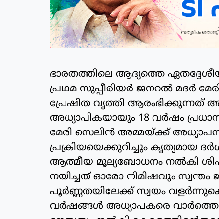
ഭാരതത്തിലെ ആദ്യത്തെ ഏതദ്ദേ
പ്രഥമ സുപ്പീരിയർ ജനറൽ മദർ മേര
പ്രേഷിത വൃത്തി ആരംഭിക്കുന്നത് 
അധ്യാപികയായും 18 വർഷം പ്രധാന
മേരി സെലിൻ അമ്മയ്ക്ക് അധ്യാപന
പ്രക്രിയയെക്കുറിച്ചും കൃത്യമായ ദ
ആത്മീയ മൂല്യബോധനം നൽകി ശിഷ്
നയിച്ചത് ഓരോ നിമിഷവും സ്വന്തം 
പൂർണ്ണതയിലേക്ക് സ്വയം വളർന്നുകൊ
വർഷങ്ങൾ അധ്യാപകരെ വാർത്തെടു ക