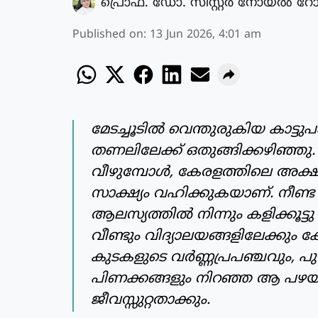
പ്രൊഫ. ഡോ. സിസ്റ്റർ നോയൽ റോ
Published on
:
13 Jun 2026, 4:01 am
മേടച്ചൂടിൽ വെന്തുരുകിയ കാട്ടുപ
തണലിലേക്ക് ഒതുങ്ങിക്കഴിഞ്ഞു.
വീഴുമ്പോൾ, കേരളത്തിലെ അക്ഷര
സാക്ഷ്യം വഹിക്കുകയാണ്. നീണ്
ആലസ്യത്തിൽ നിന്നും കളിക്കൂട്ടു
വീണ്ടും വിദ്യാലയങ്ങളിലേക്കും 
കുടകളുടെ വർണ്ണപ്രപഞ്ചവും, പ
പിണക്കങ്ങളും നിറഞ്ഞ ആ പഴ
ജീവസ്സുറ്റതാക്കും.