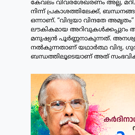
കേവലം വിവരശേഖരണം അല്ല, മറിച
നിന്ന് പ്രകാശത്തിലേക്ക്, ബന്ധനങ്
ഒന്നാണ്. “വിദ്യയാ വിന്ദതേ അമൃതം” 
ലൗകികമായ അറിവുകൾക്കപ്പുറം ആ
മനുഷ്യൻ പൂർണ്ണനാകുന്നത്. അന
നൽകുന്നതാണ് യഥാർത്ഥ വിദ്യ. ഗു
ബന്ധത്തിലൂടെയാണ് അത് സംഭവിക്ക