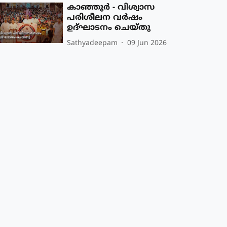
കാഞ്ഞൂർ - വിശ്വാസ
പരിശീലന വർഷം
ഉദ്ഘാടനം ചെയ്തു
Sathyadeepam
09 Jun 2026